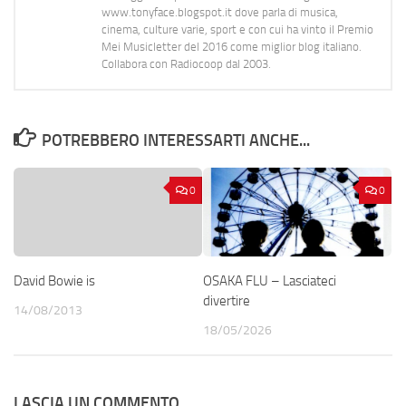
www.tonyface.blogspot.it dove parla di musica,
cinema, culture varie, sport e con cui ha vinto il Premio
Mei Musicletter del 2016 come miglior blog italiano.
Collabora con Radiocoop dal 2003.
POTREBBERO INTERESSARTI ANCHE...
0
0
David Bowie is
OSAKA FLU – Lasciateci
divertire
14/08/2013
18/05/2026
LASCIA UN COMMENTO