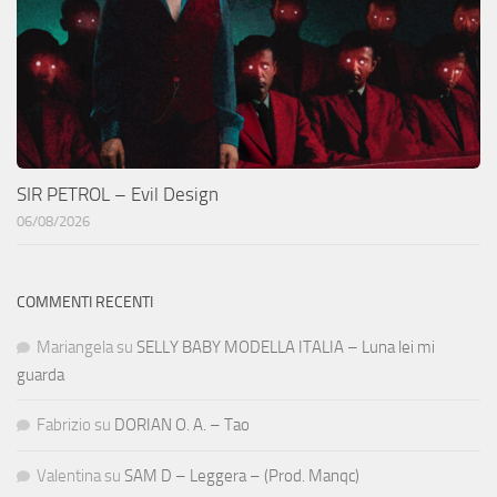
SIR PETROL – Evil Design
06/08/2026
COMMENTI RECENTI
Mariangela
su
SELLY BABY MODELLA ITALIA – Luna lei mi
guarda
Fabrizio
su
DORIAN O. A. – Tao
Valentina
su
SAM D – Leggera – (Prod. Manqc)