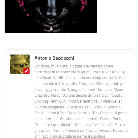
Antonio Bacciocchi
Scrittore, musicista, blogger. Ha militato come
batterista in una ventina di gruppi (tra cui Not Moving,
Link Quartet, Lilith), incidendo una cinquantina di dischi
e suonando in tutta Italia, Europa e USA e aprendo per
Clash, Iggy and the Stooges, Johnny Thunders, Manu
Chao etc. Ha scritto una decina di libri tra cui "Uscito
vivo dagli anni 80", "Mod Generations", "Paul Weller,
L’uomo cangiante", "Rock n Goal", "Rock n Spor"t, Gil
Scott-Heron Il Bob Dylan Nero" e "Ray Charles- Il genio
senza tempo". Collabora con i mensili “Classic Rock”,
"Vinile" e i quotidiani “Il Manifesto” e “Libertà”. E' tra i
giurati del Premio Tenco e del Rockol Awards. Da sedici
anni aggiorna quotidianamente il suo blog