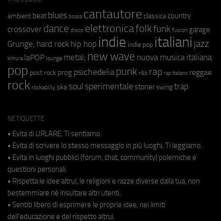
cantautore
blues
beat
country
ambient
classica
bossa
elettronica
dance
folk
funk
crossover
garage
fusion
disco
indie
italiani
jazz
hip hop
Grunge;
hard rock
indie pop
new wave
metal;
nuova musica italiana
laPOP
lounge
kimura
pop
punk
rap
psichedelia
reggae
prog
post rock
r&b
rap italiano
rock
soul
sperimentale
trap
stoner
ska
swing
rockabilly
NETIQUETTE
• Evita di URLARE. Ti sentiamo.
• Evita di scrivere lo stesso messaggio in più luoghi. Ti leggiamo.
• Evita in luoghi pubblici (forum, chat, community) polemiche e
questioni personali.
• Rispetta le idee altrui, le religioni e razze diverse dalla tua, non
bestemmiare né insultare altri utenti.
• Sentiti libero di esprimere le proprie idee, nei limiti
dell'educazione e del rispetto altrui.