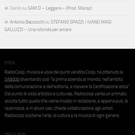
Danilo
su
SAM D – Leggera – (Prod. Manqc)
Antonio Bacciocchi
su
STEFANO SPAZZI / IVANO MAGI
GALLUZZI – Una rotonda per amare
ETICA
RadioCoop, musica e voce dei punti vendita Coop, ha ottenuto la
SA8000
diventando così "la prima azienda al mondo, nell'ambito
della comunicazione e dell'editoria, a ricevere la Certificazione etica".
Dal punto di vista artistico e culturale, Radiocoop vanta un primato:
ascolta tutto quello che viene inviato in redazione, e appena può, lo
recensisce, e in alcuni casi, chiede collaborazione agli artisti.
Radiocoop sostiene l'arte, la cultura e la musica di ogni genere.
TAG CLOUD