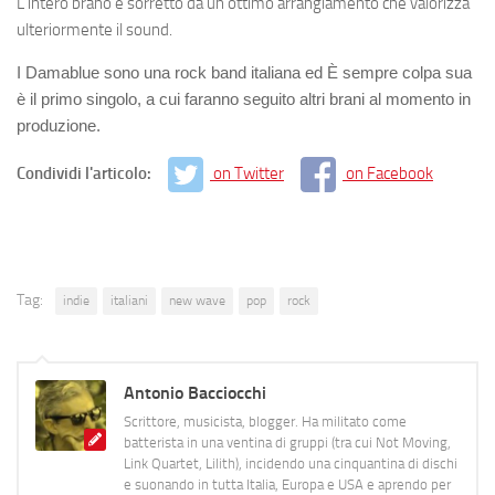
L’intero brano è sorretto da un ottimo arrangiamento che valorizza
ulteriormente il sound.
I Damablue sono una rock band italiana ed È sempre colpa sua
è il primo singolo, a cui faranno seguito altri brani al momento in
produzione.
Condividi l'articolo:
on Twitter
on Facebook
Tag:
indie
italiani
new wave
pop
rock
Antonio Bacciocchi
Scrittore, musicista, blogger. Ha militato come
batterista in una ventina di gruppi (tra cui Not Moving,
Link Quartet, Lilith), incidendo una cinquantina di dischi
e suonando in tutta Italia, Europa e USA e aprendo per