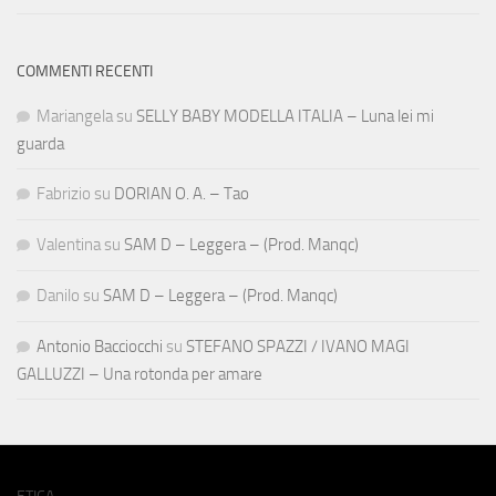
COMMENTI RECENTI
Mariangela
su
SELLY BABY MODELLA ITALIA – Luna lei mi
guarda
Fabrizio
su
DORIAN O. A. – Tao
Valentina
su
SAM D – Leggera – (Prod. Manqc)
Danilo
su
SAM D – Leggera – (Prod. Manqc)
Antonio Bacciocchi
su
STEFANO SPAZZI / IVANO MAGI
GALLUZZI – Una rotonda per amare