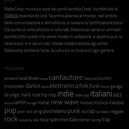
ETICA
RadioCoop, musica e voce dei punti vendita Coop, ha ottenuto la
SA8000
diventando così "la prima azienda al mondo, nell'ambito
della comunicazione e dell'editoria, a ricevere la Certificazione etica".
Dal punto di vista artistico e culturale, Radiocoop vanta un primato:
ascolta tutto quello che viene inviato in redazione, e appena può, lo
recensisce, e in alcuni casi, chiede collaborazione agli artisti.
Radiocoop sostiene l'arte, la cultura e la musica di ogni genere.
TAG CLOUD
cantautore
blues
beat
country
ambient
classica
bossa
elettronica
dance
folk
funk
crossover
garage
fusion
disco
indie
italiani
jazz
hip hop
Grunge;
hard rock
indie pop
new wave
metal;
nuova musica italiana
laPOP
lounge
kimura
pop
punk
rap
psichedelia
reggae
prog
post rock
r&b
rap italiano
rock
soul
sperimentale
trap
stoner
ska
swing
rockabilly