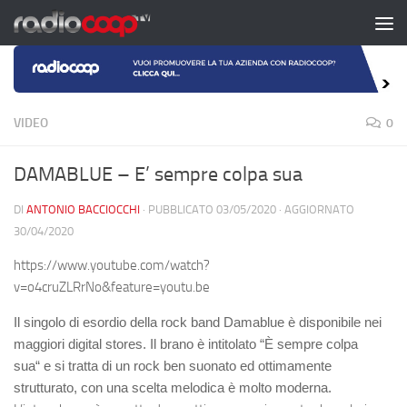
Salta al contenuto
VIDEO
0
DAMABLUE – E’ sempre colpa sua
DI
ANTONIO BACCIOCCHI
· PUBBLICATO
03/05/2020
· AGGIORNATO
30/04/2020
https://www.youtube.com/watch?
v=o4cruZLRrNo&feature=youtu.be
Il singolo di esordio della rock band
Damablue
è disponibile nei
maggiori digital stores. Il brano è intitolato
“È sempre colpa
sua“
e si tratta di un rock ben suonato ed ottimamente
strutturato, con una scelta melodica è molto moderna.