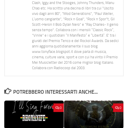
Clash, Iggy and the Stooges, Johnny Thunders, Manu
Chao etc. Ha scritto una decina di libri tra cui "Uscito
vivo dagli anni 80", "Mod Generations", "Paul Weller,
L’uomo cangiante", "Rock n Goal", "Rock n Spor"t, Gil
Scott-Heron Il Bob Dylan Nero" e "Ray Charles- Il genio
senza tempo". Collabora con i mensili “Classic Rock”,
"Vinile" e i quotidiani “Il Manifesto” e “Libertà”. E' tra i
giurati del Premio Tenco e del Rockol Awards. Da sedici
anni aggiorna quotidianamente il suo blog
www.tonyface.blogspot.it dove parla di musica,
cinema, culture varie, sport e con cui ha vinto il Premio
Mei Musicletter del 2016 come miglior blog italiano.
Collabora con Radiocoop dal 2003.
POTREBBERO INTERESSARTI ANCHE...
0
0