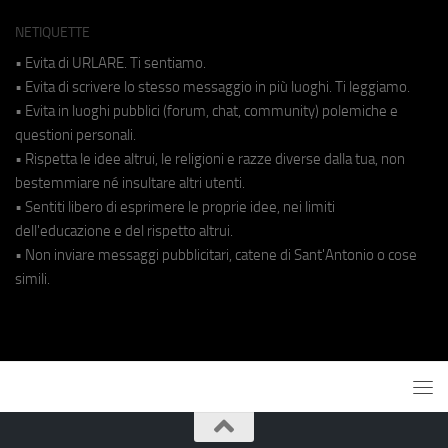
NETIQUETTE
• Evita di URLARE. Ti sentiamo.
• Evita di scrivere lo stesso messaggio in più luoghi. Ti leggiamo.
• Evita in luoghi pubblici (forum, chat, community) polemiche e
questioni personali.
• Rispetta le idee altrui, le religioni e razze diverse dalla tua, non
bestemmiare né insultare altri utenti.
• Sentiti libero di esprimere le proprie idee, nei limiti
dell'educazione e del rispetto altrui.
• Non inviare messaggi pubblicitari, catene di Sant'Antonio o cose
simili.