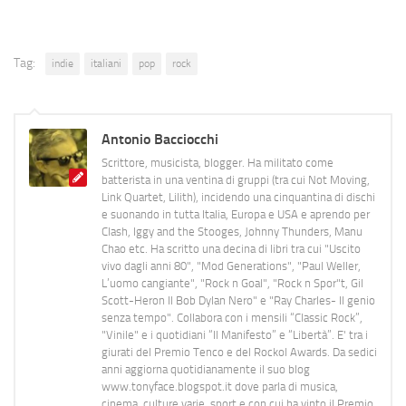
Tag:
indie
italiani
pop
rock
Antonio Bacciocchi
Scrittore, musicista, blogger. Ha militato come
batterista in una ventina di gruppi (tra cui Not Moving,
Link Quartet, Lilith), incidendo una cinquantina di dischi
e suonando in tutta Italia, Europa e USA e aprendo per
Clash, Iggy and the Stooges, Johnny Thunders, Manu
Chao etc. Ha scritto una decina di libri tra cui "Uscito
vivo dagli anni 80", "Mod Generations", "Paul Weller,
L’uomo cangiante", "Rock n Goal", "Rock n Spor"t, Gil
Scott-Heron Il Bob Dylan Nero" e "Ray Charles- Il genio
senza tempo". Collabora con i mensili “Classic Rock”,
"Vinile" e i quotidiani “Il Manifesto” e “Libertà”. E' tra i
giurati del Premio Tenco e del Rockol Awards. Da sedici
anni aggiorna quotidianamente il suo blog
www.tonyface.blogspot.it dove parla di musica,
cinema, culture varie, sport e con cui ha vinto il Premio