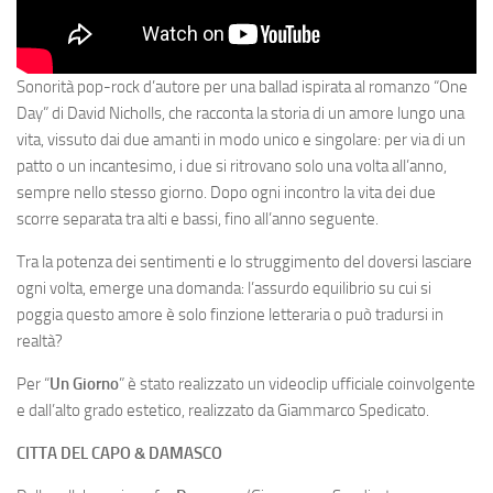
Sonorità pop-rock d’autore per una ballad ispirata al romanzo “One
Day” di David Nicholls, che racconta la storia di un amore lungo una
vita, vissuto dai due amanti in modo unico e singolare: per via di un
patto o un incantesimo, i due si ritrovano solo una volta all’anno,
sempre nello stesso giorno. Dopo ogni incontro la vita dei due
scorre separata tra alti e bassi, fino all’anno seguente.
Tra la potenza dei sentimenti e lo struggimento del doversi lasciare
ogni volta, emerge una domanda: l’assurdo equilibrio su cui si
poggia questo amore è solo finzione letteraria o può tradursi in
realtà?
Per “
Un Giorno
” è stato realizzato un videoclip ufficiale coinvolgente
e dall’alto grado estetico, realizzato da Giammarco Spedicato.
CITTA DEL CAPO & DAMASCO