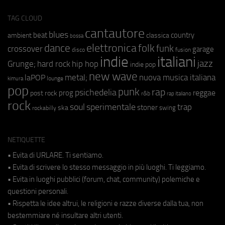
TAG CLOUD
cantautore
blues
beat
country
ambient
classica
bossa
elettronica
dance
folk
funk
crossover
garage
fusion
disco
indie
italiani
jazz
hip hop
Grunge;
hard rock
indie pop
new wave
metal;
nuova musica italiana
laPOP
lounge
kimura
pop
punk
rap
psichedelia
reggae
prog
post rock
r&b
rap italiano
rock
soul
sperimentale
trap
stoner
ska
swing
rockabilly
NETIQUETTE
• Evita di URLARE. Ti sentiamo.
• Evita di scrivere lo stesso messaggio in più luoghi. Ti leggiamo.
• Evita in luoghi pubblici (forum, chat, community) polemiche e
questioni personali.
• Rispetta le idee altrui, le religioni e razze diverse dalla tua, non
bestemmiare né insultare altri utenti.