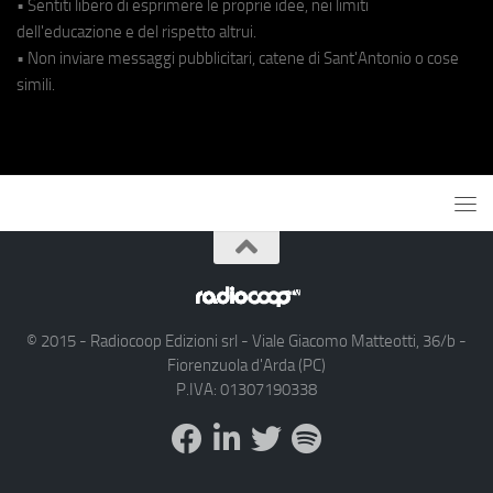
• Sentiti libero di esprimere le proprie idee, nei limiti
dell'educazione e del rispetto altrui.
• Non inviare messaggi pubblicitari, catene di Sant'Antonio o cose
simili.
© 2015 - Radiocoop Edizioni srl - Viale Giacomo Matteotti, 36/b -
Fiorenzuola d'Arda (PC)
P.IVA: 01307190338