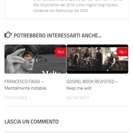
Mei Musicletter del 2016 come miglior blog italiano.
Collabora con Radiocoop dal 2003.
POTREBBERO INTERESSARTI ANCHE...
0
1
FRANCESCO FAGGI –
GOSPEL BOOK REVISITED –
Mentalmente instabile
Keep me wild
17/11/2022
02/10/2017
LASCIA UN COMMENTO