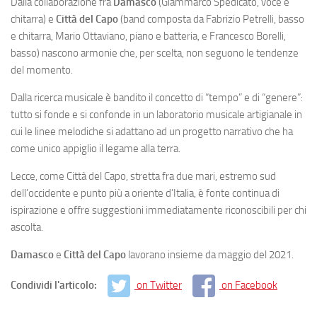
Dalla collaborazione fra
Damasco
(Giammarco Spedicato, voce e
chitarra) e
Città del Capo
(band composta da Fabrizio Petrelli, basso
e chitarra, Mario Ottaviano, piano e batteria, e Francesco Borelli,
basso) nascono armonie che, per scelta, non seguono le tendenze
del momento.
Dalla ricerca musicale è bandito il concetto di “tempo” e di “genere”:
tutto si fonde e si confonde in un laboratorio musicale artigianale in
cui le linee melodiche si adattano ad un progetto narrativo che ha
come unico appiglio il legame alla terra.
Lecce, come Città del Capo, stretta fra due mari, estremo sud
dell’occidente e punto più a oriente d’Italia, è fonte continua di
ispirazione e offre suggestioni immediatamente riconoscibili per chi
ascolta.
Damasco
e
Città del Capo
lavorano insieme da maggio del 2021.
Condividi l'articolo:
on Twitter
on Facebook