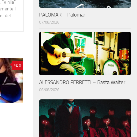
 "Vinile"
namente il
PALOMAR – Palomar
er del
07/08/2026
0
ALESSANDRO FERRETTI – Basta Walter!
06/08/2026