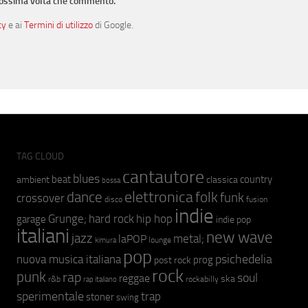
prossima volta che commento.
cy
e ai
Termini di utilizzo
di Google.
TAG CLOUD
cantautore
blues
beat
country
ambient
classica
bossa
elettronica
dance
folk
funk
crossover
fusion
disco
indie
hip hop
Grunge;
hard rock
garage
indie pop
italiani
new wave
jazz
metal;
laPOP
lounge
kimura
pop
psichedelia
nuova musica italiana
prog
post rock
rock
punk
rap
soul
reggae
ska
r&b
rockabilly
rap italiano
sperimentale
trap
stoner
swing