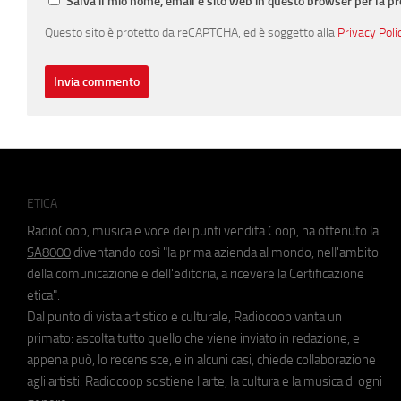
Salva il mio nome, email e sito web in questo browser per la 
Questo sito è protetto da reCAPTCHA, ed è soggetto alla
Privacy Poli
ETICA
RadioCoop, musica e voce dei punti vendita Coop, ha ottenuto la
SA8000
diventando così "la prima azienda al mondo, nell'ambito
della comunicazione e dell'editoria, a ricevere la Certificazione
etica".
Dal punto di vista artistico e culturale, Radiocoop vanta un
primato: ascolta tutto quello che viene inviato in redazione, e
appena può, lo recensisce, e in alcuni casi, chiede collaborazione
agli artisti. Radiocoop sostiene l'arte, la cultura e la musica di ogni