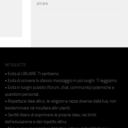
amare
NETIQUETTE
• Evita di URLARE. Ti sentiamo.
• Evita di scrivere lo stesso messaggio in più luoghi. Ti leggiamo.
• Evita in luoghi pubblici (forum, chat, community) polemiche e
questioni personali.
• Rispetta le idee altrui, le religioni e razze diverse dalla tua, non
bestemmiare né insultare altri utenti.
• Sentiti libero di esprimere le proprie idee, nei limiti
dell'educazione e del rispetto altrui.