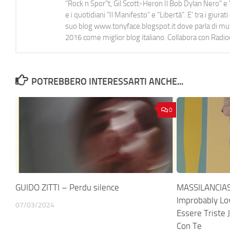
"Rock n Spor"t, Gil Scott-Heron Il Bob Dylan Nero" e "
e i quotidiani “Il Manifesto” e “Libertà”. E' tra i gi
suo blog www.tonyface.blogspot.it dove parla di music
2016 come miglior blog italiano. Collabora con Radi
POTREBBERO INTERESSARTI ANCHE...
0
GUIDO ZITTI – Perdu silence
MASSILANCIAS
Improbably Lo
07/03/2024
Essere Triste 
Con Te