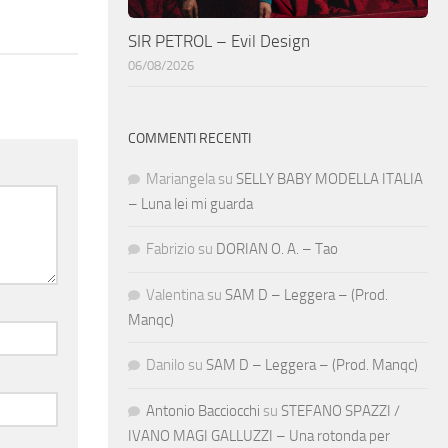
SIR PETROL – Evil Design
06/08/2026
COMMENTI RECENTI
Mariangela
su
SELLY BABY MODELLA ITALIA
– Luna lei mi guarda
Fabrizio
su
DORIAN O. A. – Tao
Valentina
su
SAM D – Leggera – (Prod.
Manqc)
Danilo
su
SAM D – Leggera – (Prod. Manqc)
Antonio Bacciocchi
su
STEFANO SPAZZI /
IVANO MAGI GALLUZZI – Una rotonda per