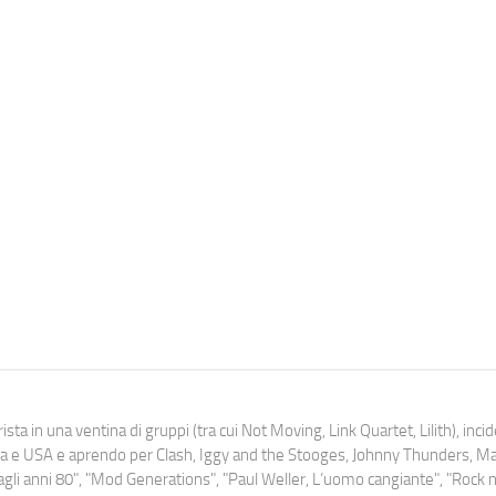
ista in una ventina di gruppi (tra cui Not Moving, Link Quartet, Lilith), inc
uropa e USA e aprendo per Clash, Iggy and the Stooges, Johnny Thunders, 
o dagli anni 80", "Mod Generations", "Paul Weller, L’uomo cangiante", "Rock n