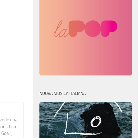
NUOVA MUSICA ITALIANA
idendo una
Manu Chao
 Goal",