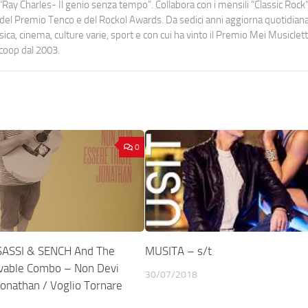
Ray Charles- Il genio senza tempo". Collabora con i mensili “Classic Rock”,
urati del Premio Tenco e del Rockol Awards. Da sedici anni aggiorna quotidia
a, cinema, culture varie, sport e con cui ha vinto il Premio Mei Musiclett
ocoop dal 2003.
0
ASSI & SENCH And The
MUSITA – s/t
vable Combo – Non Devi
30/07/2018
Jonathan / Voglio Tornare