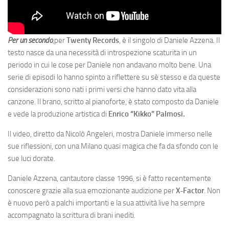
Per un secondo
,per
Twenty Records
, è il singolo di Daniele Azzena. Il
testo nasce da una necessità di introspezione scaturita in un
periodo in cui le cose per Daniele non andavano molto bene. Una
serie di episodi lo hanno spinto a riflettere su sè stesso e da queste
considerazioni sono nati i primi versi che hanno dato vita alla
canzone. Il brano, scritto al pianoforte, è stato composto da Daniele
e vede la produzione artistica di
Enrico “Kikko” Palmosi.
Il video, diretto da Nicolò Angeleri, mostra Daniele immerso nelle
sue riflessioni, con una Milano quasi magica che fa da sfondo con le
sue luci dorate.
Daniele Azzena, cantautore classe 1996, si è fatto recentemente
conoscere grazie alla sua emozionante audizione per
X-Factor
. Non
è nuovo però a palchi importanti e la sua attività live ha sempre
accompagnato la scrittura di brani inediti.