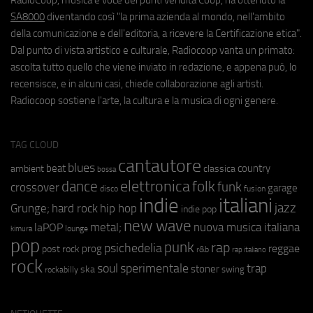
SA8000
diventando così "la prima azienda al mondo, nell'ambito
della comunicazione e dell'editoria, a ricevere la Certificazione etica".
Dal punto di vista artistico e culturale, Radiocoop vanta un primato:
ascolta tutto quello che viene inviato in redazione, e appena può, lo
recensisce, e in alcuni casi, chiede collaborazione agli artisti.
Radiocoop sostiene l'arte, la cultura e la musica di ogni genere.
TAG CLOUD
cantautore
blues
beat
country
ambient
classica
bossa
elettronica
dance
folk
funk
crossover
garage
fusion
disco
indie
italiani
jazz
hip hop
Grunge;
hard rock
indie pop
new wave
metal;
nuova musica italiana
laPOP
lounge
kimura
pop
punk
rap
psichedelia
reggae
prog
post rock
r&b
rap italiano
rock
soul
sperimentale
trap
stoner
ska
swing
rockabilly