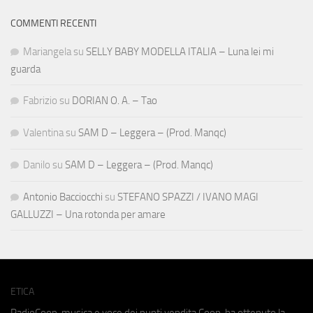
COMMENTI RECENTI
Mariangela
su
SELLY BABY MODELLA ITALIA – Luna lei mi
guarda
Fabrizio
su
DORIAN O. A. – Tao
Valentina
su
SAM D – Leggera – (Prod. Manqc)
Danilo
su
SAM D – Leggera – (Prod. Manqc)
Antonio Bacciocchi
su
STEFANO SPAZZI / IVANO MAGI
GALLUZZI – Una rotonda per amare
ETICA
RadioCoop, musica e voce dei punti vendita Coop, ha ottenuto la