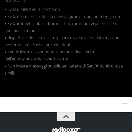
NETIQUETTE
• Evita di URLARE. Ti sentiamo.
• Evita di scrivere lo stesso messaggio in più luoghi. Ti leggiamo.
• Evita in luoghi pubblici (forum, chat, community) polemiche e
questioni personali.
• Rispetta le idee altrui, le religioni e razze diverse dalla tua, non
bestemmiare né insultare altri utenti.
• Sentiti libero di esprimere le proprie idee, nei limiti
dell'educazione e del rispetto altrui.
• Non inviare messaggi pubblicitari, catene di Sant'Antonio o cose
simili.