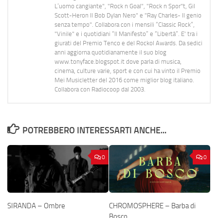
L’uomo cangiante", "Rock n Goal", "Rock n Spor"t, Gil
Scott-Heron Il Bob Dylan Nero" e "Ray Charles- Il genio
senza tempo". Collabora con i mensili “Classic Rock”,
"Vinile" e i quotidiani “Il Manifesto” e “Libertà”. E' tra i
giurati del Premio Tenco e del Rockol Awards. Da sedici
anni aggiorna quotidianamente il suo blog
www.tonyface.blogspot.it dove parla di musica,
cinema, culture varie, sport e con cui ha vinto il Premio
Mei Musicletter del 2016 come miglior blog italiano.
Collabora con Radiocoop dal 2003.
POTREBBERO INTERESSARTI ANCHE...
0
0
SIRANDA – Ombre
CHROMOSPHERE – Barba di
Bosco