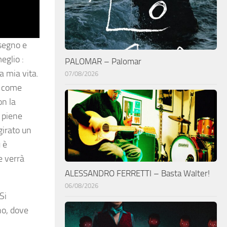
isegno e
eglio :
PALOMAR – Palomar
a mia vita.
07/08/2026
ì come
on la
 piene
girato un
 è
e verrà
ALESSANDRO FERRETTI – Basta Walter!
06/08/2026
Si
no, dove