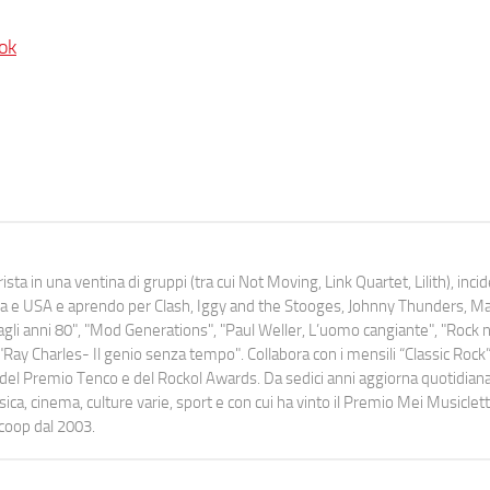
ok
ista in una ventina di gruppi (tra cui Not Moving, Link Quartet, Lilith), inc
uropa e USA e aprendo per Clash, Iggy and the Stooges, Johnny Thunders, 
o dagli anni 80", "Mod Generations", "Paul Weller, L’uomo cangiante", "Rock n
Ray Charles- Il genio senza tempo". Collabora con i mensili “Classic Rock”,
urati del Premio Tenco e del Rockol Awards. Da sedici anni aggiorna quotidia
a, cinema, culture varie, sport e con cui ha vinto il Premio Mei Musiclett
ocoop dal 2003.