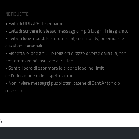
NETIQUETTE
• Evita di URLARE. Ti sentiamo.
• Evita di scrivere lo stesso messaggio in più luoghi. Ti leggiamo.
• Evita in luoghi pubblici (forum, chat, community) polemiche e
questioni personali.
• Rispetta le idee altrui, le religioni e razze diverse dalla tua, non
bestemmiare né insultare altri utenti.
• Sentiti libero di esprimere le proprie idee, nei limiti
dell'educazione e del rispetto altrui.
• Non inviare messaggi pubblicitari, catene di Sant'Antonio o
cose simili.
cy