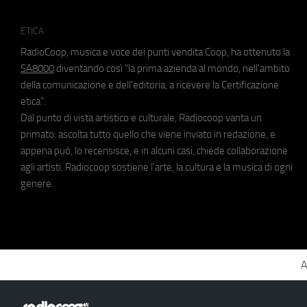
ETICA
RadioCoop, musica e voce dei punti vendita Coop, ha ottenuto la
SA8000
diventando così "la prima azienda al mondo, nell'ambito
della comunicazione e dell'editoria, a ricevere la Certificazione
etica".
Dal punto di vista artistico e culturale, Radiocoop vanta un
primato: ascolta tutto quello che viene inviato in redazione, e
appena può, lo recensisce, e in alcuni casi, chiede collaborazione
agli artisti. Radiocoop sostiene l'arte, la cultura e la musica di ogni
genere.
A