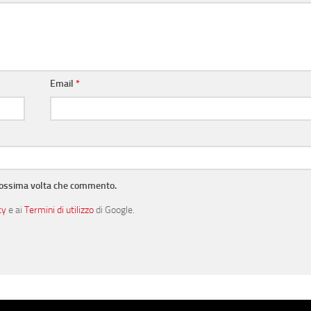
Email
*
prossima volta che commento.
cy
e ai
Termini di utilizzo
di Google.