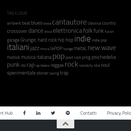
TAG CLOUD
cantautore
blues
beat
country
ambient
classica
bossa
elettronica
dance
folk
funk
crossover
fusion
disco
indie
hip hop
Grunge;
hard rock
garage
indie pop
italiani
new wave
jazz
metal;
laPOP
lounge
kimura
pop
psichedelia
nuova musica italiana
prog
post rock
rock
punk
rap
soul
reggae
ska
r&b
rockabilly
rap italiano
sperimentale
trap
stoner
swing
rt Hub
Contatti
Privacy Poli