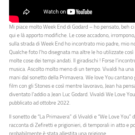
Mi piace molto Week End di Godard – ho pensato, beh ci f
qui e là apporto modifiche. Le cose accadono, irrompono, 
sulla strada di Week End ho incontrato mio padre, mio no
Qualche foto l’ho disegnata ma altre le ho utilizzate cos
molte cose dei tempi andati. Il giradischi ! Forse l’incon
musica. Ascolto molto meno di un tempo. Vivaldi ha una p
mani dal sonetto della Primavera. We love You cantano g
film con gli Stones e così mentre lavoravo, Jean ha pensa
diventato l’addio a Jean Luc Godard. Vivaldi We Love You
pubblicato ad ottobre 2022.
Il sonetto de “La Primavera” di Vivaldi e “We Love You” de
racconta di Zefiretti e prigionieri, di temporali in atto 
probabilmente è stata allestita una prigione.