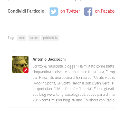
Condividi l'articolo:
on Twitter
on Facebo
Tag:
indie
italiani
psichedelia
Antonio Bacciocchi
Scrittore, musicista, blogger. Ha militato come batter
cinquantina di dischi e suonando in tutta Italia, E
etc. Ha scritto una decina di libri tra cui "Uscito viv
"Rock n Spor"t, Gil Scott-Heron Il Bob Dylan Nero" e "
e i quotidiani “Il Manifesto” e “Libertà”. E' tra i gi
suo blog www.tonyface.blogspot.it dove parla di music
2016 come miglior blog italiano. Collabora con Radi