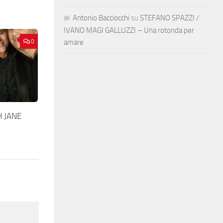
Antonio Bacciocchi
su
STEFANO SPAZZI /
IVANO MAGI GALLUZZI – Una rotonda per
0
amare
H JANE