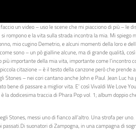
accio un video – uso le scene che mi piacciono di più – le d
si rompono e la vita sulla strada incontra la mia. Mi spiego m
nno, mio cugino Demetrio, e alcuni momenti della loro e dell
ì come sono – un pò gialline alcune, ma di grande qualità, cos
tro più importante della mia vita, importante come l’incontro c
iccola citazione – è il testo della canzone però che prende a
li Stones – nei cori cantano anche John e Paul. Jean Luc ha 
to bene di passare a miglior vita. E’ così Vivaldi We Love You
 è la dodicesima traccia di Phara Pop vol. 1; album doppio ch
gli Stones, messi uno di fianco all’altro. Una strofa per uno. 
e poi passati.Di suonatori di Zampogna, in una campagna di sog