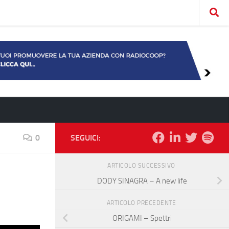
0
SEGUICI:
ARTICOLO SUCCESSIVO
DODY SINAGRA – A new life
ARTICOLO PRECEDENTE
ORIGAMI – Spettri