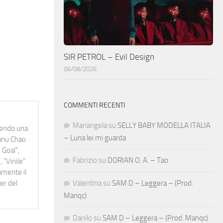
SIR PETROL – Evil Design
06/08/2026
COMMENTI RECENTI
Mariangela
su
SELLY BABY MODELLA ITALIA
idendo una
– Luna lei mi guarda
Manu Chao
 Goal",
Fabrizio
su
DORIAN O. A. – Tao
 "Vinile"
namente il
er del
Valentina
su
SAM D – Leggera – (Prod.
Manqc)
Danilo
su
SAM D – Leggera – (Prod. Manqc)