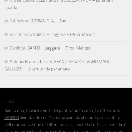
Mariangela
su
SELLY BABY MODELLA ITALIA – Luna lei mi
guarda
Fabrizio
su
DORIAN O. A. – Tao
Valentina
su
SAM D – Leggera – (Prod. Manqc)
Danilo
su
SAM D – Leggera – (Prod. Manqc)
Antonio Bacciocchi
su
STEFANO SPAZZI / IVANO MAGI
GALLUZZI – Una rotonda per amare
ETICA
RadioCoop, musica e voce dei punti vendita Coop, ha ottenuto la
SA8000
diventando così "la prima azienda al mondo, nell'ambito
della comunicazione e dell'editoria, a ricevere la Certificazione etica".
Dal punto di vista artistico e culturale, Radiocoop vanta un primato: