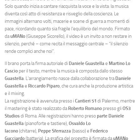
Solo quando inizia a cantare riacquista la voce e la vista: la musica
diventa così atto di resistenza e risveglio della coscienza. Le
immagini alternano volti, macerie e scene di guerra a momenti di
pace, ricordando quanto sia fragile l’equilibrio del mondo. Firmato
da
uMANo
(Giuseppe Sicorello), il video è un invito a non restare in
silenzio, perché – come recita il messaggio centrale – “il silenzio
rende complici anche noi”.
Il brano porta la firma autoriale di
Daniele Guastella
e
Martino Lo
Cascio
per il testo, mentre la musica è composta dallo stesso
Guastella
. L’arrangiamento nasce dalla collaborazione tra
Daniele
Guastella
e
Riccardo Piparo
, che cura anche la produzione artistica
e il mixing.
La registrazione è avvenuta presso i
Cantieri 51
di Palermo, mentre
il mastering è stato realizzato da
Roberto Romano
presso gli
OS3
Studios
di Roma. Alle registrazioni hanno preso
parte Daniele
Guastella
(pianoforte e tastiere),
Osvaldo Lo
Iacono
(chitarre),
Peppe Sferrazza
(basso) e
Federico
Gucciardo
(batteria). La grafica del progetto è firmata da
uMANo