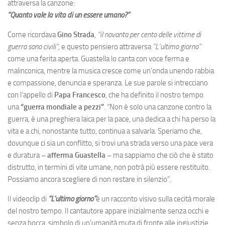
attraversa la canzone:
“Quanto vale la vita di un essere umano?”
Come ricordava
Gino Strada
, “il novanta per cento delle vittime di
guerra sono civili”,
e questo pensiero attraversa
“L’ultimo giorno”
come una ferita aperta. Guastella lo canta con voce ferma e
malinconica, mentre la musica cresce come un’onda unendo rabbia
e compassione, denuncia e speranza. Le sue parole si intrecciano
con l’appello di
Papa Francesco
, che ha definito il nostro tempo
una
“guerra mondiale a pezzi”
. “Non è solo una canzone contro la
guerra, è una preghiera laica per la pace, una dedica a chi ha perso la
vita e a chi, nonostante tutto, continua a salvarla. Speriamo che,
dovunque ci sia un conflitto, si trovi una strada verso una pace vera
e duratura
– afferma Guastella –
ma sappiamo che ciò che è stato
distrutto, in termini di vite umane, non potrà più essere restituito.
Possiamo ancora scegliere di non restare in silenzio”.
Il videoclip di
“L’ultimo giorno”
è un racconto visivo sulla cecità morale
del nostro tempo. Il cantautore appare inizialmente senza occhi e
senza bocca, simbolo di un’umanità muta di fronte alle ingiustizie.