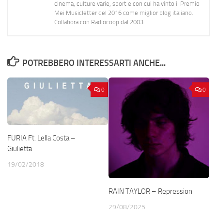
cinema, culture varie, sport e con cui ha vinto il Premio
Mei Musicletter del 2016 come miglior blog italiano.
Collabora con Radiocoop dal 2003.
POTREBBERO INTERESSARTI ANCHE...
0
0
FURIA Ft. Lella Costa –
Giulietta
19/02/2018
RAIN TAYLOR – Repression
29/08/2025