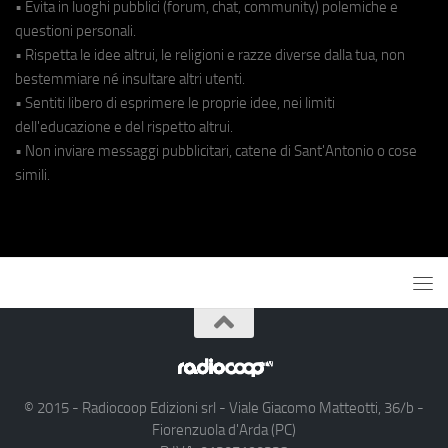
• Evita in luoghi pubblici (forum, chat, community) polemiche e
questioni personali.
• Rispetta le idee altrui, le religioni e razze diverse dalla tua, non
bestemmiare né insultare altri utenti.
• Sentiti libero di esprimere le proprie idee, nei limiti
dell'educazione e del rispetto altrui.
• Non inviare messaggi pubblicitari, catene di Sant'Antonio o cose
simili.
© 2015 - Radiocoop Edizioni srl - Viale Giacomo Matteotti, 36/b -
Fiorenzuola d'Arda (PC)