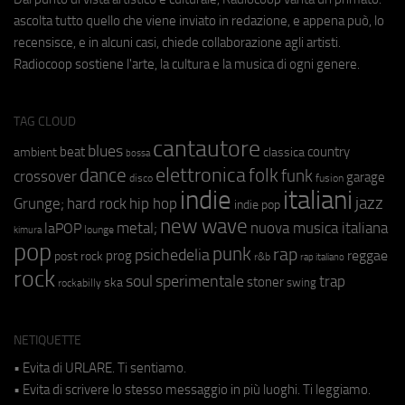
ascolta tutto quello che viene inviato in redazione, e appena può, lo
recensisce, e in alcuni casi, chiede collaborazione agli artisti.
Radiocoop sostiene l'arte, la cultura e la musica di ogni genere.
TAG CLOUD
cantautore
blues
beat
country
ambient
classica
bossa
elettronica
dance
folk
funk
crossover
garage
fusion
disco
indie
italiani
jazz
hip hop
Grunge;
hard rock
indie pop
new wave
metal;
nuova musica italiana
laPOP
lounge
kimura
pop
punk
rap
psichedelia
reggae
prog
post rock
r&b
rap italiano
rock
soul
sperimentale
trap
stoner
ska
swing
rockabilly
NETIQUETTE
• Evita di URLARE. Ti sentiamo.
• Evita di scrivere lo stesso messaggio in più luoghi. Ti leggiamo.