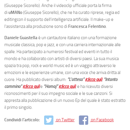
(Giuseppe Sicorello). Anche il videoclip ufficiale porta la firma
di
uMANo
(Giuseppe Sicorello), che ne ha curato riprese, regia ed
editingcon il supporto dell’intelligenza artificiale. Il make-up e
l’assistenza alla produzione sono di
Francesca Felentino
.
Daniele Guastella
è un cantautore italiano con una formazione
musicale classica, pop e jazz, e con una carriera internazionale alle
spalle. Ha partecipato a numerosi festival ed eventi in tutto il
mondo e ha collaborato con artisti di diversi paesi. La sua musica
spazia tra pop, rock e world music ed è un viaggio attraverso le
emozioni e le esperienze umane, con una voce che arriva dritta al
cuore. Ha pubblicato diversi album:
“L’attesa”
(clicca qui)
,
“Intanto
cammino”
(clicca qui)
e
“Homaj”
(clicca qui)
, e ha ricevuto diversi
riconoscimenti per il suo impegno sociale e le sue canzoni. Si
appresta alla pubblicazione di un nuovo Ep del quale è stato estratto
il primo singolo.
Condividi l'articolo:
on Twitter
on Facebook