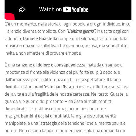
C’è un momento, nella storia di ogni popolo e di ogni individuo, in cui
il silenzio diventa complicità. Con
“L’ultimo giorno”
, in uscita oggi con il
videoclip,
Daniele Guastella
rompe quel silenzio, trasformando la
musica in una voce collettiva che denuncia, accusa, ma soprattutto
invita a non smettere di provare empatia.
È una
canzone di dolore e consapevolezza
, nata da un senso di
impotenza di fronte alla violenza del più forte sul più debole, e
dall’amarezza per l’indifferenza di chi resta spettatore. Il brano
diventa così un
manifesto pacifista
, un invito a riflettere sul valore
della vita e sulla fragilità delle nostre certezze. Nel testo, Guastella
guarda alle guerre del presente – da Gaza ai molti conflitti
dimenticati – e restituisce immagini che pesano come
macigni:
bambini uccisi o mutilati
, famiglie distrutte, verità
manipolate, e una “strategia della tensione” che alimenta paura e
potere. Non ci sono bandiere né ideologie, solo una domanda che