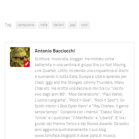
Tag:
cantautore
indie
italiani
pop
rock
Antonio Bacciocchi
Scrittore, musicista, blogger. Ha militato come
batterista in una ventina di gruppi (tra cui Not Moving,
Link Quartet, Lilith), incidendo una cinquantina di dischi
e suonando in tutta Italia, Europa e USA e aprendo per
Clash, Iggy and the Stooges, Johnny Thunders, Manu
Chao etc. Ha scritto una decina di libri tra cui "Uscito
vivo dagli anni 80", "Mod Generations", "Paul Weller,
L’uomo cangiante", "Rock n Goal", "Rock n Spor"t, Gil
Scott-Heron Il Bob Dylan Nero" e "Ray Charles- Il genio
senza tempo". Collabora con i mensili “Classic Rock”,
"Vinile" e i quotidiani “Il Manifesto” e “Libertà”. E' tra i
giurati del Premio Tenco e del Rockol Awards. Da sedici
anni aggiorna quotidianamente il suo blog
www.tonyface.blogspot.it dove parla di musica,