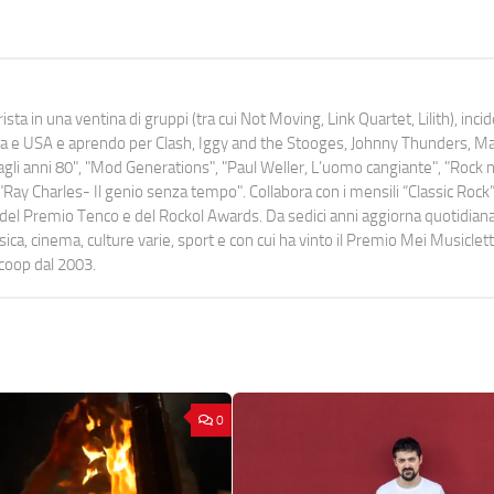
ista in una ventina di gruppi (tra cui Not Moving, Link Quartet, Lilith), inc
uropa e USA e aprendo per Clash, Iggy and the Stooges, Johnny Thunders, 
o dagli anni 80", "Mod Generations", "Paul Weller, L’uomo cangiante", "Rock n
Ray Charles- Il genio senza tempo". Collabora con i mensili “Classic Rock”,
urati del Premio Tenco e del Rockol Awards. Da sedici anni aggiorna quotidia
a, cinema, culture varie, sport e con cui ha vinto il Premio Mei Musiclett
ocoop dal 2003.
0