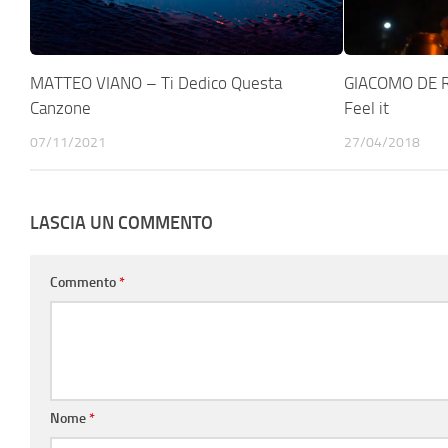
MATTEO VIANO – Ti Dedico Questa
GIACOMO DE R
Canzone
Feel it
07/11/2021
27/04/2018
LASCIA UN COMMENTO
Commento
*
Nome
*