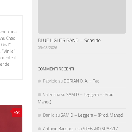
idendo una
Manu Chao
BLUE LIGHTS BAND – Seaside
 Goal",
05/08/2026
 "Vinile"
namente il
er del
COMMENTI RECENTI
Fabrizio
su
DORIAN O. A. – Tao
Valentina
su
SAM D – Leggera – (Prod.
Manqc)
0
Danilo
su
SAM D – Leggera – (Prod. Manqc)
Antonio Bacciocchi
su
STEFANO SPAZZI /