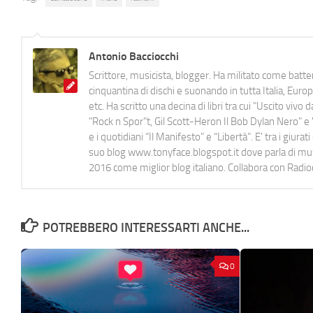
Antonio Bacciocchi
Scrittore, musicista, blogger. Ha militato come batter
cinquantina di dischi e suonando in tutta Italia, E
etc. Ha scritto una decina di libri tra cui "Uscito viv
"Rock n Spor"t, Gil Scott-Heron Il Bob Dylan Nero" e "
e i quotidiani “Il Manifesto” e “Libertà”. E' tra i gi
suo blog www.tonyface.blogspot.it dove parla di music
2016 come miglior blog italiano. Collabora con Radi
POTREBBERO INTERESSARTI ANCHE...
0