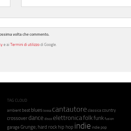
prossima volta che commento.
cy
e ai
Termini di utilizzo
di Google.
TAG CLOUD
cantautore
blues
beat
country
ambient
classica
bossa
elettronica
dance
folk
funk
crossover
fusion
disco
indie
hip hop
Grunge;
hard rock
garage
indie pop