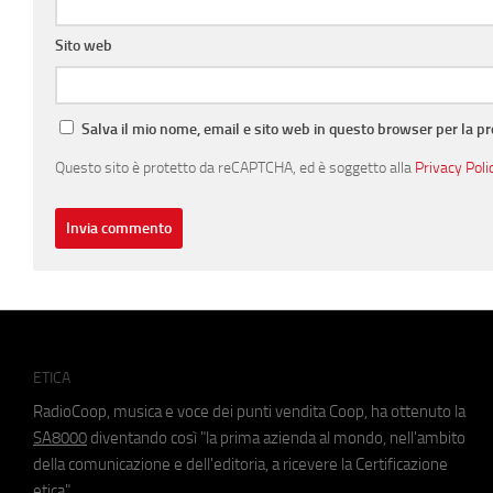
Sito web
Salva il mio nome, email e sito web in questo browser per la 
Questo sito è protetto da reCAPTCHA, ed è soggetto alla
Privacy Poli
ETICA
RadioCoop, musica e voce dei punti vendita Coop, ha ottenuto la
SA8000
diventando così "la prima azienda al mondo, nell'ambito
della comunicazione e dell'editoria, a ricevere la Certificazione
etica".