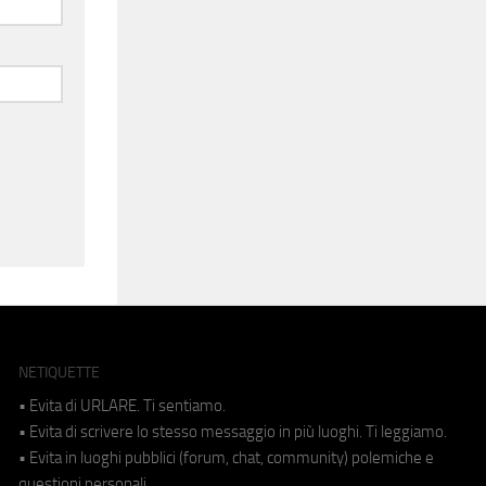
NETIQUETTE
• Evita di URLARE. Ti sentiamo.
• Evita di scrivere lo stesso messaggio in più luoghi. Ti leggiamo.
• Evita in luoghi pubblici (forum, chat, community) polemiche e
questioni personali.