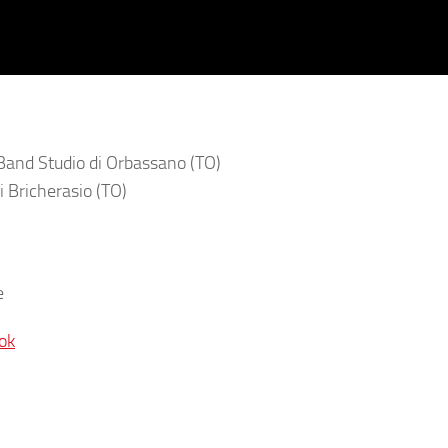
Band Studio di Orbassano (TO)
i Bricherasio (TO)
e
ok