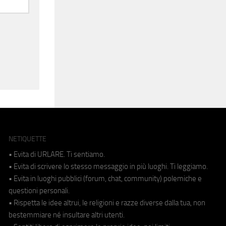
NETIQUETTE
• Evita di URLARE. Ti sentiamo.
• Evita di scrivere lo stesso messaggio in più luoghi. Ti leggiamo.
• Evita in luoghi pubblici (forum, chat, community) polemiche e
questioni personali.
• Rispetta le idee altrui, le religioni e razze diverse dalla tua, non
bestemmiare né insultare altri utenti.