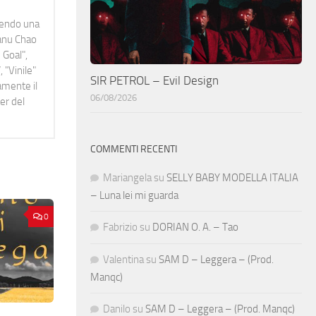
idendo una
Manu Chao
 Goal",
 "Vinile"
SIR PETROL – Evil Design
namente il
06/08/2026
er del
COMMENTI RECENTI
Mariangela
su
SELLY BABY MODELLA ITALIA
– Luna lei mi guarda
0
Fabrizio
su
DORIAN O. A. – Tao
Valentina
su
SAM D – Leggera – (Prod.
Manqc)
Danilo
su
SAM D – Leggera – (Prod. Manqc)