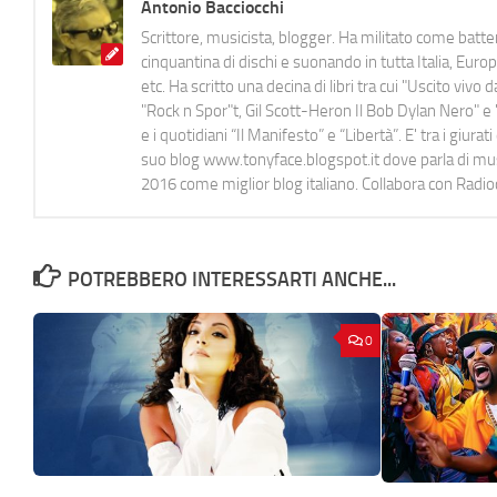
Antonio Bacciocchi
Scrittore, musicista, blogger. Ha militato come batter
cinquantina di dischi e suonando in tutta Italia, E
etc. Ha scritto una decina di libri tra cui "Uscito viv
"Rock n Spor"t, Gil Scott-Heron Il Bob Dylan Nero" e "
e i quotidiani “Il Manifesto” e “Libertà”. E' tra i gi
suo blog www.tonyface.blogspot.it dove parla di music
2016 come miglior blog italiano. Collabora con Radi
POTREBBERO INTERESSARTI ANCHE...
0