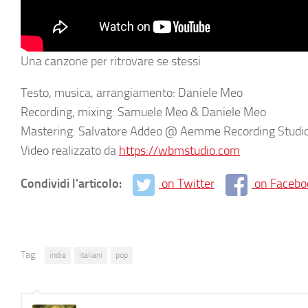
Una canzone per ritrovare se stessi
Testo, musica, arrangiamento: Daniele Meo
Recording, mixing: Samuele Meo & Daniele Meo
Mastering: Salvatore Addeo @ Aemme Recording Studi
Video realizzato da
https://wbmstudio.com
Condividi l'articolo:
on Twitter
on Facebo
Tag:
indie
italiani
pop