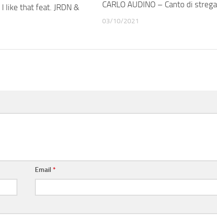
CARLO AUDINO – Canto di strega
 like that feat. JRDN &
03/10/2021
Email
*