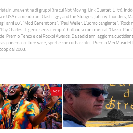
ista in una ventina di gruppi (tra cui Not Moving, Link Quartet, Lilith), inc
uropa e USA e aprendo per Clash, Iggy and the Stooges, Johnny Thunders, 
o dagli anni 80", "Mod Generations", "Paul Weller, L’uomo cangiante", "Rock n
Ray Charles- Il genio senza tempo". Collabora con i mensili “Classic Rock”,
urati del Premio Tenco e del Rockol Awards. Da sedici anni aggiorna quotidia
a, cinema, culture varie, sport e con cui ha vinto il Premio Mei Musiclett
ocoop dal 2003.
0