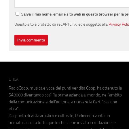
Salva il mio nome, email e sito web in questo browser per la 
Questo sito è protetto da reCAPTCHA, ed è soggetto alla
Privacy Poli
ETICA
RadioCoop, musica e voce dei punti vendita Coop, ha ottenuto la
SA8000
diventando così "la prima azienda al mondo, nell'ambito
della comunicazione e dell'editoria, a ricevere la Certificazione
etica".
Dal punto di vista artistico e culturale, Radiocoop vanta un
primato: ascolta tutto quello che viene inviato in redazione, e