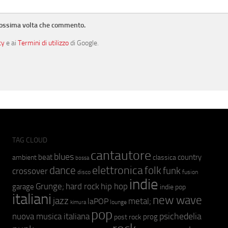
prossima volta che commento.
cy
e ai
Termini di utilizzo
di Google.
TAG CLOUD
cantautore
blues
beat
country
ambient
classica
bossa
elettronica
dance
folk
funk
crossover
fusion
disco
indie
hip hop
Grunge;
hard rock
garage
indie pop
italiani
new wave
jazz
metal;
laPOP
lounge
kimura
pop
psichedelia
nuova musica italiana
prog
post rock