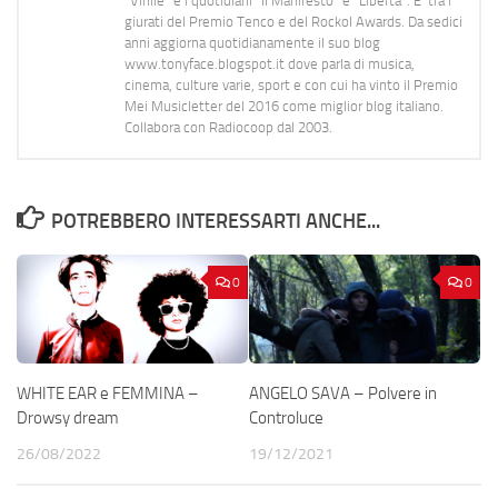
"Vinile" e i quotidiani “Il Manifesto” e “Libertà”. E' tra i
giurati del Premio Tenco e del Rockol Awards. Da sedici
anni aggiorna quotidianamente il suo blog
www.tonyface.blogspot.it dove parla di musica,
cinema, culture varie, sport e con cui ha vinto il Premio
Mei Musicletter del 2016 come miglior blog italiano.
Collabora con Radiocoop dal 2003.
POTREBBERO INTERESSARTI ANCHE...
0
0
WHITE EAR e FEMMINA –
ANGELO SAVA – Polvere in
Drowsy dream
Controluce
26/08/2022
19/12/2021