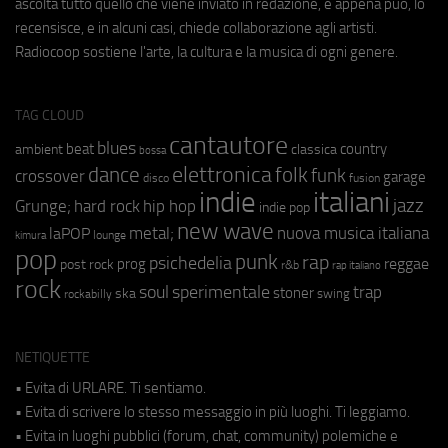
ascolta tutto quello che viene inviato in redazione, e appena può, lo
recensisce, e in alcuni casi, chiede collaborazione agli artisti.
Radiocoop sostiene l'arte, la cultura e la musica di ogni genere.
TAG CLOUD
cantautore
blues
beat
country
ambient
classica
bossa
elettronica
dance
folk
funk
crossover
garage
fusion
disco
indie
italiani
jazz
hip hop
Grunge;
hard rock
indie pop
new wave
metal;
nuova musica italiana
laPOP
lounge
kimura
pop
punk
rap
psichedelia
reggae
prog
post rock
r&b
rap italiano
rock
soul
sperimentale
trap
stoner
ska
swing
rockabilly
NETIQUETTE
• Evita di URLARE. Ti sentiamo.
• Evita di scrivere lo stesso messaggio in più luoghi. Ti leggiamo.
• Evita in luoghi pubblici (forum, chat, community) polemiche e