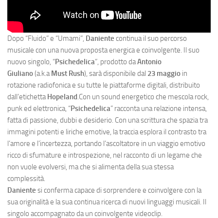
Dopo “Fluido” e “Umami”,
Daniente
continua il suo percorso
musicale con una nuova proposta energica e coinvolgente. Il suo
nuovo singolo, “
Psichedelica
”, prodotto da
Antonio
Giuliano
(a.k.a
Must Rush
), sarà disponibile dal
23 maggio
in
rotazione radiofonica e su tutte le piattaforme digitali, distribuito
dall’etichetta
Hopeland
.Con un sound energetico che mescola rock,
punk ed elettronica, “
Psichedelica
” racconta una relazione intensa,
fatta di passione, dubbi e desiderio. Con una scrittura che spazia tra
immagini potenti e liriche emotive, la traccia esplora il contrasto tra
l’amore e l’incertezza, portando l’ascoltatore in un viaggio emotivo
ricco di sfumature e introspezione, nel racconto di un legame che
non vuole evolversi, ma che si alimenta della sua stessa
complessità.
Daniente
si conferma capace di sorprendere e coinvolgere con la
sua originalità e la sua continua ricerca di nuovi linguaggi musicali. Il
singolo accompagnato da un coinvolgente videoclip.