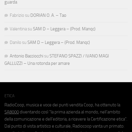
guarda
Fabrizio
su
DORIAN O. A. – Tao
Valentina
su
SAM D – Leggera – (Prod. Manqc)
Danilo
su
SAM D – Leggera – (Prod. Manqc)
Antonio Bacciocchi
su
STEFANO SPAZZI / IVANO MAGI
GALLUZZI – Una rotonda per amare
ETICA
RadioCoop, musica e voce dei punti vendita Coop, ha ottenuto la
SA8000
diventando così "la prima azienda al mondo, nell'ambito
della comunicazione e dell'editoria, a ricevere la Certificazione etica".
Dal punto di vista artistico e culturale, Radiocoop vanta un primato: