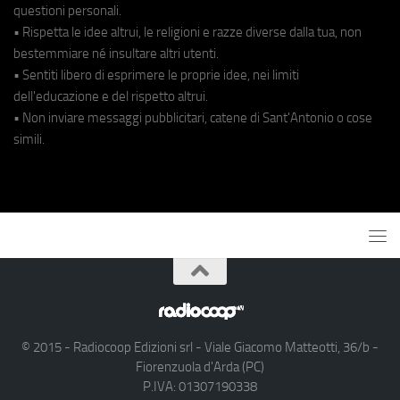
questioni personali.
• Rispetta le idee altrui, le religioni e razze diverse dalla tua, non
bestemmiare né insultare altri utenti.
• Sentiti libero di esprimere le proprie idee, nei limiti
dell'educazione e del rispetto altrui.
• Non inviare messaggi pubblicitari, catene di Sant'Antonio o cose
simili.
© 2015 - Radiocoop Edizioni srl - Viale Giacomo Matteotti, 36/b -
Fiorenzuola d'Arda (PC)
P.IVA: 01307190338