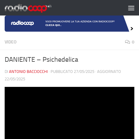
Salta al contenuto
VIDEO
0
DANIENTE – Psichedelica
DI
ANTONIO BACCIOCCHI
· PUBBLICATO
27/05/2025
· AGGIORNATO
22/05/2025