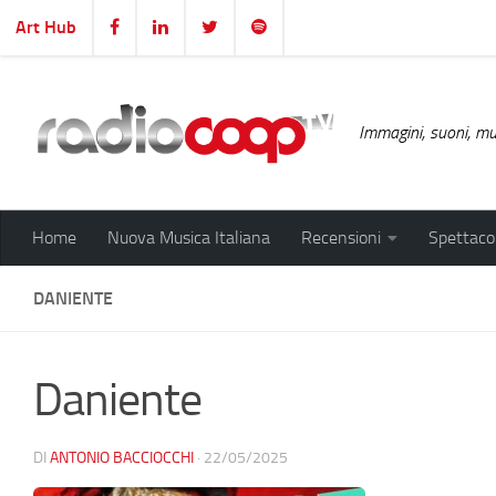
Art Hub
Salta al contenuto
Immagini, suoni, mus
Home
Nuova Musica Italiana
Recensioni
Spettacol
DANIENTE
Daniente
DI
ANTONIO BACCIOCCHI
·
22/05/2025