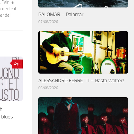
 "Vinile"
namente il
PALOMAR – Palomar
er del
07/08/2026
0
ALESSANDRO FERRETTI – Basta Walter!
06/08/2026
h
 blues