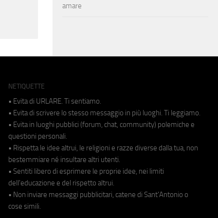
amare
NETIQUETTE
• Evita di URLARE. Ti sentiamo.
• Evita di scrivere lo stesso messaggio in più luoghi. Ti leggiamo.
• Evita in luoghi pubblici (forum, chat, community) polemiche e
questioni personali.
• Rispetta le idee altrui, le religioni e razze diverse dalla tua, non
bestemmiare né insultare altri utenti.
• Sentiti libero di esprimere le proprie idee, nei limiti
dell'educazione e del rispetto altrui.
• Non inviare messaggi pubblicitari, catene di Sant'Antonio o
cose simili.