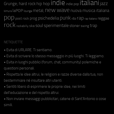
indie
italiani
jazz
hip hop
Grunge;
hard rock
indie pop
new wave
metal;
nuova musica italiana
laPOP
lounge
kimura
pop
punk
rap
psichedelia
reggae
prog
post rock
r&b
rap italiano
rock
soul
sperimentale
trap
stoner
ska
swing
rockabilly
NETIQUETTE
• Evita di URLARE. Ti sentiamo.
• Evita di scrivere lo stesso messaggio in più luoghi. Ti leggiamo.
• Evita in luoghi pubblici (forum, chat, community) polemiche e
questioni personali.
• Rispetta le idee altrui, le religioni e razze diverse dalla tua, non
bestemmiare né insultare altri utenti.
• Sentiti libero di esprimere le proprie idee, nei limiti
dell'educazione e del rispetto altrui.
• Non inviare messaggi pubblicitari, catene di Sant'Antonio o cose
simili.