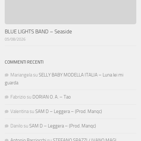
BLUE LIGHTS BAND – Seaside
05/08/2026
COMMENTI RECENTI
Mariangela
su
SELLY BABY MODELLA ITALIA – Luna lei mi
guarda
Fabrizio
su
DORIAN O. A. – Tao
Valentina
su
SAM D – Leggera – (Prod. Manqc)
Danilo
su
SAM D – Leggera – (Prod. Manqc)
Antonio Bacciocchi
su
STEFANO SPAZZI / IVANO MAGI