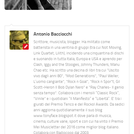
Antonio Bacciocchi
Scrittore, musicista, blogger. Ha militato come
batterista in una ventina di gruppi (tra cui Not Moving,
Link Quartet, Lilith), incidendo una cinquantina di dischi
e suonando in tutta Italia, Europa e USA e aprendo per
Clash, Iggy and the Stooges, Johnny Thunders, Manu
Chao etc. Ha scritto una decina di libri tra cui "Uscito
vivo dagli anni 80", "Mod Generations", "Paul Weller,
L’uomo cangiante", "Rock n Goal", "Rock n Spor"t, Gil
Scott-Heron Il Bob Dylan Nero" e "Ray Charles- Il genio
senza tempo". Collabora con i mensili “Classic Rock”,
"Vinile" e i quotidiani “Il Manifesto” e “Libertà”. E' tra i
giurati del Premio Tenco e del Rockol Awards. Da sedici
anni aggiorna quotidianamente il suo blog
www.tonyface.blogspot.it dove parla di musica,
cinema, culture varie, sport e con cui ha vinto il Premio
Mei Musicletter del 2016 come miglior blog italiano.
Collabora con Radiocoop dal 2003.