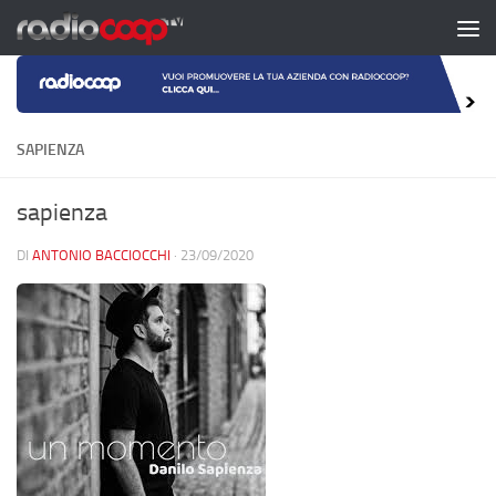
Salta al contenuto
SAPIENZA
sapienza
DI
ANTONIO BACCIOCCHI
·
23/09/2020