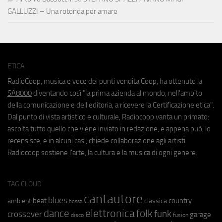
GALLUZZI – Una rotonda per amare
ETICA
RadioCoop, musica e voce dei punti vendita Coop, ha ottenuto la
SA8000
diventando così "la prima azienda al mondo, nell'ambito
della comunicazione e dell'editoria, a ricevere la Certificazione etica".
Dal punto di vista artistico e culturale, Radiocoop vanta un primato:
ascolta tutto quello che viene inviato in redazione, e appena può, lo
recensisce, e in alcuni casi, chiede collaborazione agli artisti.
Radiocoop sostiene l'arte, la cultura e la musica di ogni genere.
TAG CLOUD
cantautore
blues
beat
country
ambient
classica
bossa
elettronica
dance
folk
funk
crossover
garage
fusion
disco