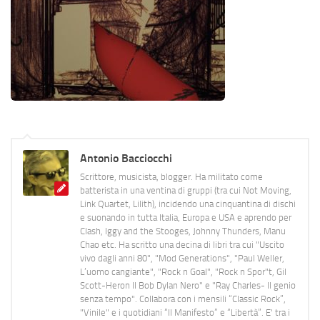
Antonio Bacciocchi
Scrittore, musicista, blogger. Ha militato come
batterista in una ventina di gruppi (tra cui Not Moving,
Link Quartet, Lilith), incidendo una cinquantina di dischi
e suonando in tutta Italia, Europa e USA e aprendo per
Clash, Iggy and the Stooges, Johnny Thunders, Manu
Chao etc. Ha scritto una decina di libri tra cui "Uscito
vivo dagli anni 80", "Mod Generations", "Paul Weller,
L’uomo cangiante", "Rock n Goal", "Rock n Spor"t, Gil
Scott-Heron Il Bob Dylan Nero" e "Ray Charles- Il genio
senza tempo". Collabora con i mensili “Classic Rock”,
"Vinile" e i quotidiani “Il Manifesto” e “Libertà”. E' tra i