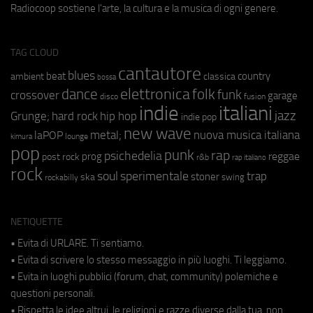
Radiocoop sostiene l'arte, la cultura e la musica di ogni genere.
TAG CLOUD
cantautore
blues
beat
country
ambient
classica
bossa
elettronica
dance
folk
funk
crossover
garage
fusion
disco
indie
italiani
jazz
hip hop
Grunge;
hard rock
indie pop
new wave
metal;
nuova musica italiana
laPOP
lounge
kimura
pop
punk
rap
psichedelia
reggae
prog
post rock
r&b
rap italiano
rock
soul
sperimentale
trap
stoner
ska
swing
rockabilly
NETIQUETTE
• Evita di URLARE. Ti sentiamo.
• Evita di scrivere lo stesso messaggio in più luoghi. Ti leggiamo.
• Evita in luoghi pubblici (forum, chat, community) polemiche e
questioni personali.
• Rispetta le idee altrui, le religioni e razze diverse dalla tua, non