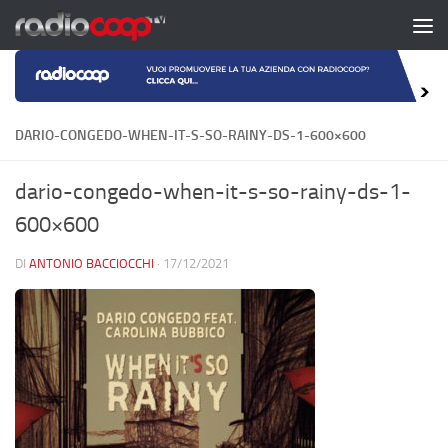
Salta al contenuto
DARIO-CONGEDO-WHEN-IT-S-SO-RAINY-DS-1-600×600
dario-congedo-when-it-s-so-rainy-ds-1-
600×600
DI
ANTONIO BACCIOCCHI
·
17/12/2021