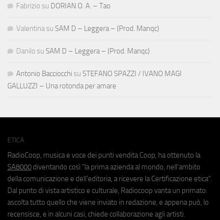
Fabrizio
su
DORIAN O. A. – Tao
Valentina
su
SAM D – Leggera – (Prod. Manqc)
Danilo
su
SAM D – Leggera – (Prod. Manqc)
Antonio Bacciocchi
su
STEFANO SPAZZI / IVANO MAGI
GALLUZZI – Una rotonda per amare
ETICA
RadioCoop, musica e voce dei punti vendita Coop, ha ottenuto la
SA8000
diventando così "la prima azienda al mondo, nell'ambito
della comunicazione e dell'editoria, a ricevere la Certificazione etica".
Dal punto di vista artistico e culturale, Radiocoop vanta un primato:
ascolta tutto quello che viene inviato in redazione, e appena può, lo
recensisce, e in alcuni casi, chiede collaborazione agli artisti.