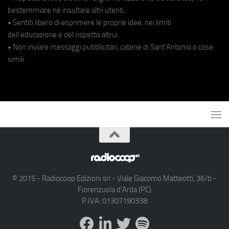
bestemmiare né insultare altri utenti.
• Sentiti libero di esprimere le proprie idee, nei limiti
dell'educazione e del rispetto altrui.
• Non inviare messaggi pubblicitari, catene di Sant'Antonio o cose
simili.
© 2015 - Radiocoop Edizioni srl - Viale Giacomo Matteotti, 36/b -
Fiorenzuola d'Arda (PC)
P.IVA: 01307190338