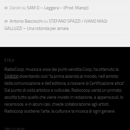
Danilo
su
SAM D – Leggera – (Prod. Manqc)
Antonio Bacciocchi
su
STEFANO SPAZZI / IVANO MAGI
GALLUZZI – Una rotonda per amare
ETICA
RadioCoop, musica e voce dei punti vendita Coop, ha ottenuto la
SA8000
diventando così "la prima azienda al mondo, nell'ambito
della comunicazione e dell'editoria, a ricevere la Certificazione etica".
Dal punto di vista artistico e culturale, Radiocoop vanta un primato:
ascolta tutto quello che viene inviato in redazione, e appena può, lo
recensisce, e in alcuni casi, chiede collaborazione agli artisti.
Radiocoop sostiene l'arte, la cultura e la musica di ogni genere.
TAG CLOUD