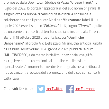
promosso dalla Downtown Studios di Pavia. “
Grosso Frenk”
nel
luglio del 2022, lo porta a riappropriarsi del suo nome originale. Il
singolo ottiene buone recensioni dalla critica, e consolida la
collaborazione con il producer Alosi per
Mezzanotte label
. Il 19
aprile 2023 esce il singolo
“
Più Lento”
,
il 16 giugno
“
Tirreno”
seguito
da una serie di concerti sul territorio siciliano insieme alla Tirrenic
Band. Il 19 ottobre 2023 presenta la cover “
Quelli che
Benpensano”
al circolo Arci Bellezza di Milano, che anticipa l’uscita
dell’album “
Multiverso”
. Il 26 gennaio 2024 pubblica l’album
“
MULTIVERSO
”, e da marzo inizia il tour nazionale, che gli fa
raccogliere buone recensioni dal pubblico e dalle riviste
specializzate. Al momento, mentre è impegnato nella scrittura di
nuove canzoni, si occupa della promozione del disco con concerti in
tutta Italia.
Condividi l'articolo:
on Twitter
on Facebook