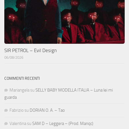
SIR PETROL – Evil Design
06/08/2026
COMMENTI RECENTI
Mariangela
su
SELLY BABY MODELLA ITALIA – Luna lei mi
guarda
Fabrizio
su
DORIAN O. A. – Tao
Valentina
su
SAM D – Leggera – (Prod. Manqc)