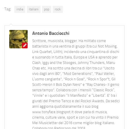
Tag:
indie
italiani
pop
rock
Antonio Bacciocchi
Scrittore, musicista, blogger. Ha militato come
batterista in una ventina di gruppi (tra cui Not Moving,
Link Quartet, Lilith), incidendo una cinquantina di dischi
e suonando in tutta Italia, Europa e USA e aprendo per
Clash, Iggy and the Stooges, Johnny Thunders, Manu
Chao etc. Ha scritto una decina di libri tra cui "Uscito
vivo dagli anni 80", "Mod Generations", "Paul Weller,
L’uomo cangiante", "Rock n Goal", "Rock n Spor"t, Gil
Scott-Heron Il Bob Dylan Nero" e "Ray Charles- Il genio
senza tempo". Collabora con i mensili “Classic Rock”,
"Vinile" e i quotidiani “Il Manifesto” e “Libertà”. E' tra i
giurati del Premio Tenco e del Rockol Awards. Da sedici
anni aggiorna quotidianamente il suo blog
www.tonyface.blogspot.it dove parla di musica,
cinema, culture varie, sport e con cui ha vinto il Premio
Mei Musicletter del 2016 come miglior blog italiano.
Collabora con Radiocoop dal 2003.