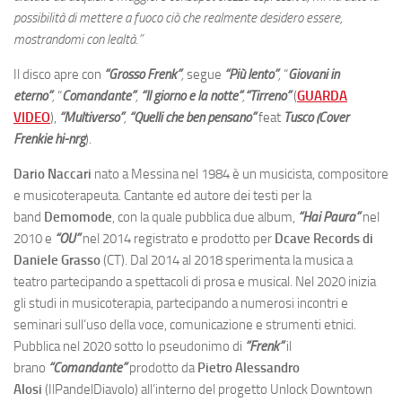
possibilità di mettere a fuoco ciò che realmente desidero essere,
mostrandomi con lealtà.”
Il disco apre con
“Grosso Frenk”
,
segue
“Più lento”
,
“
Giovani in
eterno”
,
“
Comandante”
,
“Il giorno e la notte”
,
“Tirreno”
(
GUARDA
VIDEO
),
“Multiverso”
,
“Quelli che ben pensano”
feat
Tusco (Cover
Frenkie hi-nrg
).
Dario Naccari
nato a Messina nel 1984 è un musicista, compositore
e musicoterapeuta. Cantante ed autore dei testi per la
band
Demomode
, con la quale pubblica due album,
“Hai Paura”
nel
2010 e
“OU”
nel 2014 registrato e prodotto per
Dcave Records di
Daniele Grasso
(CT). Dal 2014 al 2018 sperimenta la musica a
teatro partecipando a spettacoli di prosa e musical. Nel 2020 inizia
gli studi in musicoterapia, partecipando a numerosi incontri e
seminari sull’uso della voce, comunicazione e strumenti etnici.
Pubblica nel 2020 sotto lo pseudonimo di
“Frenk”
il
brano
“Comandante”
prodotto da
Pietro Alessandro
Alosi
(IlPandelDiavolo) all’interno del progetto Unlock Downtown