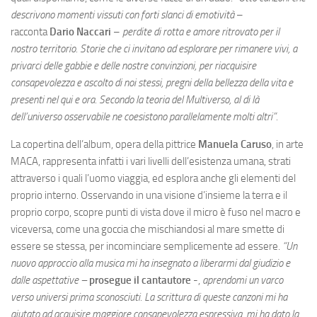
descrivono momenti vissuti con forti slanci di emotività
–
racconta
Dario Naccari
–
perdite di rotta e amore ritrovato per il
nostro territorio. Storie che ci invitano ad esplorare per rimanere vivi, a
privarci delle gabbie e delle nostre convinzioni, per riacquisire
consapevolezza e ascolto di noi stessi, pregni della bellezza della vita e
presenti nel qui e ora. Secondo la teoria del Multiverso, al di là
dell’universo osservabile ne coesistono parallelamente molti altri”.
La copertina dell’album, opera della pittrice
Manuela Caruso
, in arte
MACA, rappresenta infatti i vari livelli dell’esistenza umana, strati
attraverso i quali l’uomo viaggia, ed esplora anche gli elementi del
proprio interno. Osservando in una visione d’insieme la terra e il
proprio corpo, scopre punti di vista dove il micro è fuso nel macro e
viceversa, come una goccia che mischiandosi al mare smette di
essere se stessa, per incominciare semplicemente ad essere.
“Un
nuovo approccio alla musica mi ha insegnato a liberarmi dal giudizio e
dalle aspettative –
prosegue il cantautore
-,
aprendomi un varco
verso universi prima sconosciuti. La scrittura di queste canzoni mi ha
aiutato ad acquisire maggiore consapevolezza espressiva, mi ha dato la