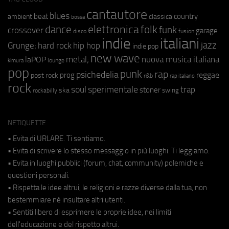
cantautore
blues
beat
country
ambient
classica
bossa
elettronica
dance
folk
funk
crossover
garage
fusion
disco
indie
italiani
jazz
hip hop
Grunge;
hard rock
indie pop
new wave
metal;
nuova musica italiana
laPOP
lounge
kimura
pop
punk
rap
psichedelia
reggae
prog
post rock
r&b
rap italiano
rock
soul
sperimentale
trap
stoner
ska
swing
rockabilly
NETIQUETTE
• Evita di URLARE. Ti sentiamo.
• Evita di scrivere lo stesso messaggio in più luoghi. Ti leggiamo.
• Evita in luoghi pubblici (forum, chat, community) polemiche e
questioni personali.
• Rispetta le idee altrui, le religioni e razze diverse dalla tua, non
bestemmiare né insultare altri utenti.
• Sentiti libero di esprimere le proprie idee, nei limiti
dell'educazione e del rispetto altrui.