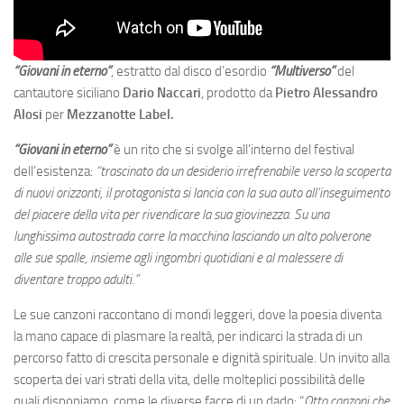
“Giovani in eterno”
, estratto dal disco d’esordio
“Multiverso”
del
cantautore siciliano
Dario Naccari
, prodotto da
Pietro Alessandro
Alosi
per
Mezzanotte Label.
“Giovani in eterno”
è un rito che si svolge all’interno del festival
dell’esistenza:
“trascinato da un desiderio irrefrenabile verso la scoperta
di nuovi orizzonti, il protagonista si lancia con la sua auto all’inseguimento
del piacere della vita per rivendicare la sua giovinezza. Su una
lunghissima autostrada corre la macchina lasciando un alto polverone
alle sue spalle, insieme agli ingombri quotidiani e al malessere di
diventare troppo adulti.”
Le sue canzoni raccontano di mondi leggeri, dove la poesia diventa
la mano capace di plasmare la realtà, per indicarci la strada di un
percorso fatto di crescita personale e dignità spirituale. Un invito alla
scoperta dei vari strati della vita, delle molteplici possibilità delle
quali disponiamo, come le diverse facce di un dado: “
Otto canzoni che