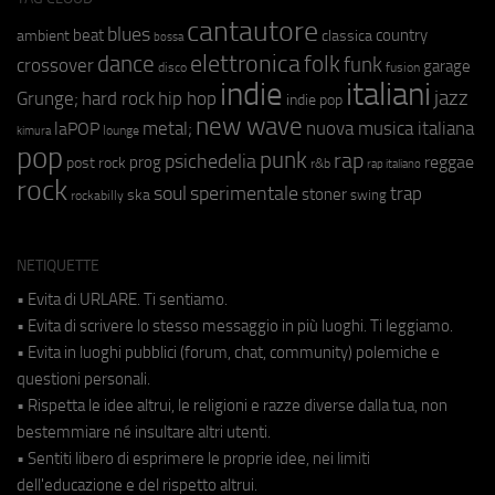
cantautore
blues
beat
country
ambient
classica
bossa
elettronica
dance
folk
funk
crossover
garage
fusion
disco
indie
italiani
jazz
hip hop
Grunge;
hard rock
indie pop
new wave
metal;
nuova musica italiana
laPOP
lounge
kimura
pop
punk
rap
psichedelia
reggae
prog
post rock
r&b
rap italiano
rock
soul
sperimentale
trap
stoner
ska
swing
rockabilly
NETIQUETTE
• Evita di URLARE. Ti sentiamo.
• Evita di scrivere lo stesso messaggio in più luoghi. Ti leggiamo.
• Evita in luoghi pubblici (forum, chat, community) polemiche e
questioni personali.
• Rispetta le idee altrui, le religioni e razze diverse dalla tua, non
bestemmiare né insultare altri utenti.
• Sentiti libero di esprimere le proprie idee, nei limiti
dell'educazione e del rispetto altrui.