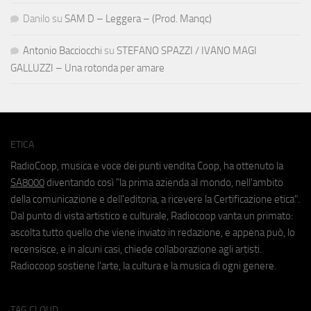
Danilo
su
SAM D – Leggera – (Prod. Manqc)
Antonio Bacciocchi
su
STEFANO SPAZZI / IVANO MAGI
GALLUZZI – Una rotonda per amare
ETICA
RadioCoop, musica e voce dei punti vendita Coop, ha ottenuto la
SA8000
diventando così "la prima azienda al mondo, nell'ambito
della comunicazione e dell'editoria, a ricevere la Certificazione etica".
Dal punto di vista artistico e culturale, Radiocoop vanta un primato:
ascolta tutto quello che viene inviato in redazione, e appena può, lo
recensisce, e in alcuni casi, chiede collaborazione agli artisti.
Radiocoop sostiene l'arte, la cultura e la musica di ogni genere.
TAG CLOUD