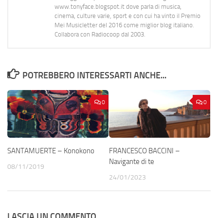
www.tonyface.blogspot.it dove parla di musica,
cinema, culture varie, sport e con cui ha vinto il Premio
Mei Musicletter del 2016 come miglior blog italiano.
Collabora con Radiocoop dal 2003.
POTREBBERO INTERESSARTI ANCHE...
0
0
SANTAMUERTE – Konokono
FRANCESCO BACCINI –
Navigante di te
08/11/2019
24/01/2023
LASCIA UN COMMENTO