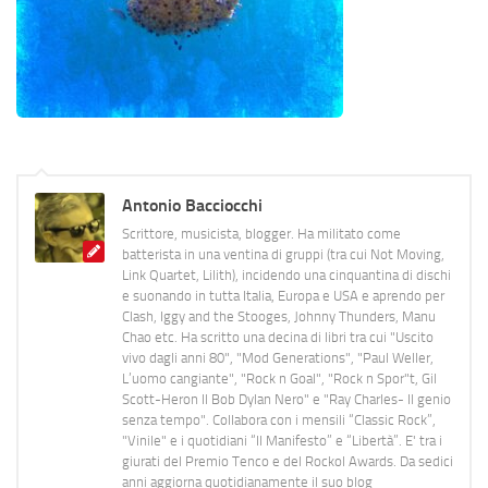
Antonio Bacciocchi
Scrittore, musicista, blogger. Ha militato come
batterista in una ventina di gruppi (tra cui Not Moving,
Link Quartet, Lilith), incidendo una cinquantina di dischi
e suonando in tutta Italia, Europa e USA e aprendo per
Clash, Iggy and the Stooges, Johnny Thunders, Manu
Chao etc. Ha scritto una decina di libri tra cui "Uscito
vivo dagli anni 80", "Mod Generations", "Paul Weller,
L’uomo cangiante", "Rock n Goal", "Rock n Spor"t, Gil
Scott-Heron Il Bob Dylan Nero" e "Ray Charles- Il genio
senza tempo". Collabora con i mensili “Classic Rock”,
"Vinile" e i quotidiani “Il Manifesto” e “Libertà”. E' tra i
giurati del Premio Tenco e del Rockol Awards. Da sedici
anni aggiorna quotidianamente il suo blog