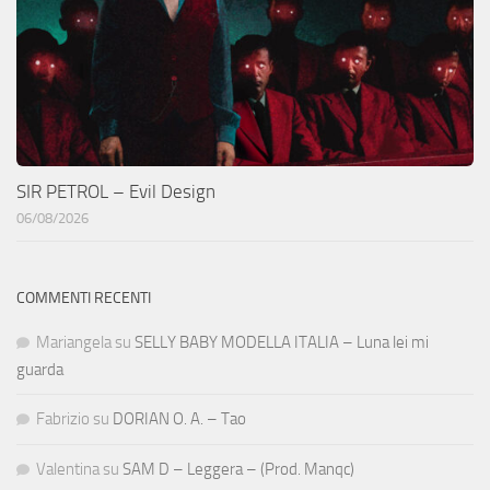
SIR PETROL – Evil Design
06/08/2026
COMMENTI RECENTI
Mariangela
su
SELLY BABY MODELLA ITALIA – Luna lei mi
guarda
Fabrizio
su
DORIAN O. A. – Tao
Valentina
su
SAM D – Leggera – (Prod. Manqc)