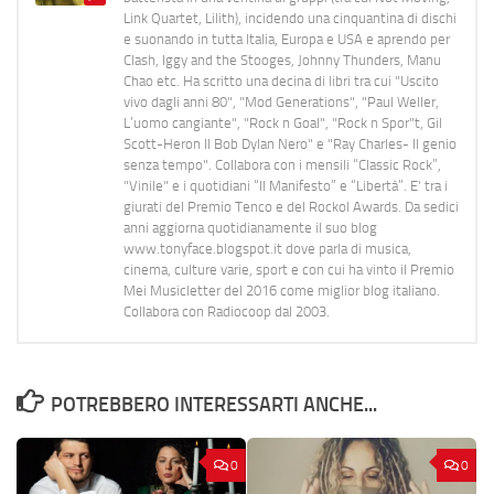
Link Quartet, Lilith), incidendo una cinquantina di dischi
e suonando in tutta Italia, Europa e USA e aprendo per
Clash, Iggy and the Stooges, Johnny Thunders, Manu
Chao etc. Ha scritto una decina di libri tra cui "Uscito
vivo dagli anni 80", "Mod Generations", "Paul Weller,
L’uomo cangiante", "Rock n Goal", "Rock n Spor"t, Gil
Scott-Heron Il Bob Dylan Nero" e "Ray Charles- Il genio
senza tempo". Collabora con i mensili “Classic Rock”,
"Vinile" e i quotidiani “Il Manifesto” e “Libertà”. E' tra i
giurati del Premio Tenco e del Rockol Awards. Da sedici
anni aggiorna quotidianamente il suo blog
www.tonyface.blogspot.it dove parla di musica,
cinema, culture varie, sport e con cui ha vinto il Premio
Mei Musicletter del 2016 come miglior blog italiano.
Collabora con Radiocoop dal 2003.
POTREBBERO INTERESSARTI ANCHE...
0
0