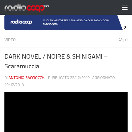
Salta al contenuto
VIDEO
0
DARK NOVEL / NOIRE & SHINIGAMI –
Scaramuccia
DI
ANTONIO BACCIOCCHI
· PUBBLICATO
22/12/2019
· AGGIORNATO
19/12/2019