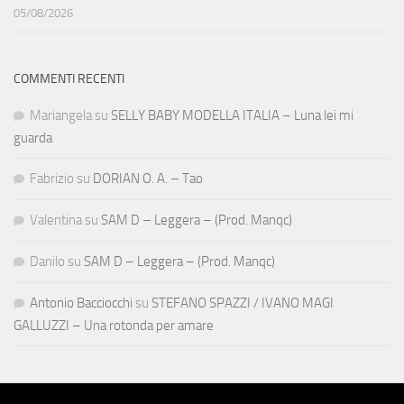
05/08/2026
COMMENTI RECENTI
Mariangela
su
SELLY BABY MODELLA ITALIA – Luna lei mi
guarda
Fabrizio
su
DORIAN O. A. – Tao
Valentina
su
SAM D – Leggera – (Prod. Manqc)
Danilo
su
SAM D – Leggera – (Prod. Manqc)
Antonio Bacciocchi
su
STEFANO SPAZZI / IVANO MAGI
GALLUZZI – Una rotonda per amare