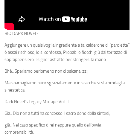
BIO DARK NOVEL:
Aggiungere un qualsivoglia ingrediente a tal calderone di “parolette”
è assai rischioso, lo si confessa; Probabile fiocchi giù dal terrazzo di
soprappensiero il signor astratto per stringersi la mano.
Bhè.. Speriamo perlomeno non ci psicanalizzi¡
Ma sparpagliamo pure sgraziatamente in scacchiera sta brodaglia
sinestetica.
Dark Novel’s Legacy Mixtape Vol. II
Già.. Dio non a tutti ha concesso il sacro dono della sintesi;
già.. Nel caso specifico direi neppure quello dell’ovvia
comprensibilità.