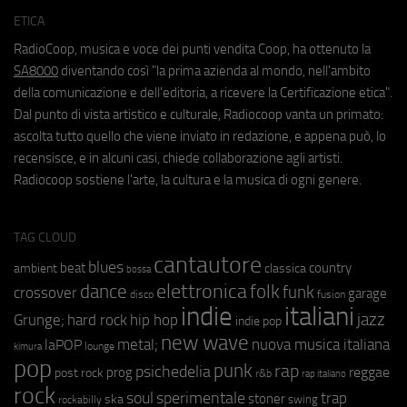
ETICA
RadioCoop, musica e voce dei punti vendita Coop, ha ottenuto la
SA8000
diventando così "la prima azienda al mondo, nell'ambito
della comunicazione e dell'editoria, a ricevere la Certificazione etica".
Dal punto di vista artistico e culturale, Radiocoop vanta un primato:
ascolta tutto quello che viene inviato in redazione, e appena può, lo
recensisce, e in alcuni casi, chiede collaborazione agli artisti.
Radiocoop sostiene l'arte, la cultura e la musica di ogni genere.
TAG CLOUD
cantautore
blues
beat
country
ambient
classica
bossa
elettronica
dance
folk
funk
crossover
garage
fusion
disco
indie
italiani
jazz
hip hop
Grunge;
hard rock
indie pop
new wave
metal;
nuova musica italiana
laPOP
lounge
kimura
pop
punk
rap
psichedelia
reggae
prog
post rock
r&b
rap italiano
rock
soul
sperimentale
trap
stoner
ska
swing
rockabilly