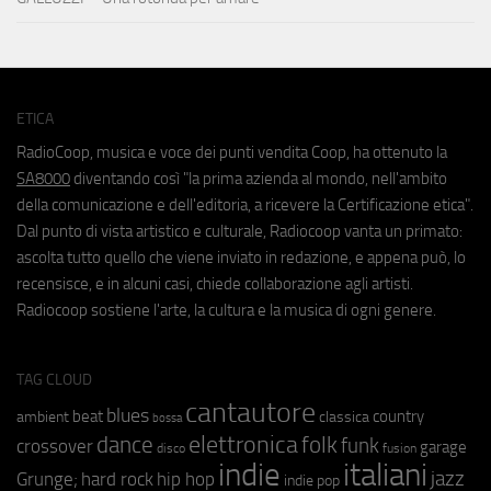
ETICA
RadioCoop, musica e voce dei punti vendita Coop, ha ottenuto la
SA8000
diventando così "la prima azienda al mondo, nell'ambito
della comunicazione e dell'editoria, a ricevere la Certificazione etica".
Dal punto di vista artistico e culturale, Radiocoop vanta un primato:
ascolta tutto quello che viene inviato in redazione, e appena può, lo
recensisce, e in alcuni casi, chiede collaborazione agli artisti.
Radiocoop sostiene l'arte, la cultura e la musica di ogni genere.
TAG CLOUD
cantautore
blues
beat
country
ambient
classica
bossa
elettronica
dance
folk
funk
crossover
garage
fusion
disco
indie
italiani
jazz
hip hop
Grunge;
hard rock
indie pop