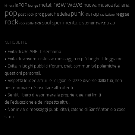
new wave
metal;
nuova musica italiana
laPOP
lounge
kimura
pop
punk
rap
psichedelia
reggae
prog
post rock
r&b
rap italiano
rock
soul
sperimentale
trap
stoner
ska
swing
rockabilly
NETIQUETTE
• Evita di URLARE. Ti sentiamo.
• Evita di scrivere lo stesso messaggio in più luoghi. Ti leggiamo.
• Evita in luoghi pubblici (forum, chat, community) polemiche e
questioni personali.
• Rispetta le idee altrui, le religioni e razze diverse dalla tua, non
bestemmiare né insultare altri utenti.
• Sentiti libero di esprimere le proprie idee, nei limiti
dell'educazione e del rispetto altrui.
• Non inviare messaggi pubblicitari, catene di Sant'Antonio o cose
simili.