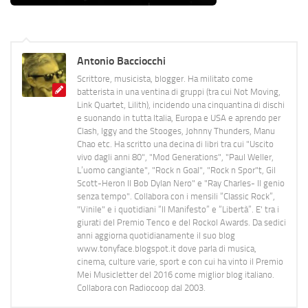
Antonio Bacciocchi
Scrittore, musicista, blogger. Ha militato come
batterista in una ventina di gruppi (tra cui Not Moving,
Link Quartet, Lilith), incidendo una cinquantina di dischi
e suonando in tutta Italia, Europa e USA e aprendo per
Clash, Iggy and the Stooges, Johnny Thunders, Manu
Chao etc. Ha scritto una decina di libri tra cui "Uscito
vivo dagli anni 80", "Mod Generations", "Paul Weller,
L’uomo cangiante", "Rock n Goal", "Rock n Spor"t, Gil
Scott-Heron Il Bob Dylan Nero" e "Ray Charles- Il genio
senza tempo". Collabora con i mensili “Classic Rock”,
"Vinile" e i quotidiani “Il Manifesto” e “Libertà”. E' tra i
giurati del Premio Tenco e del Rockol Awards. Da sedici
anni aggiorna quotidianamente il suo blog
www.tonyface.blogspot.it dove parla di musica,
cinema, culture varie, sport e con cui ha vinto il Premio
Mei Musicletter del 2016 come miglior blog italiano.
Collabora con Radiocoop dal 2003.