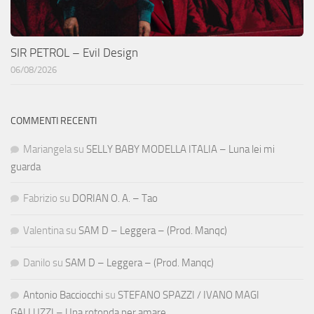
SIR PETROL – Evil Design
06/08/2026
COMMENTI RECENTI
Mariangela
su
SELLY BABY MODELLA ITALIA – Luna lei mi
guarda
Fabrizio
su
DORIAN O. A. – Tao
Valentina
su
SAM D – Leggera – (Prod. Manqc)
Danilo
su
SAM D – Leggera – (Prod. Manqc)
Antonio Bacciocchi
su
STEFANO SPAZZI / IVANO MAGI
GALLUZZI – Una rotonda per amare