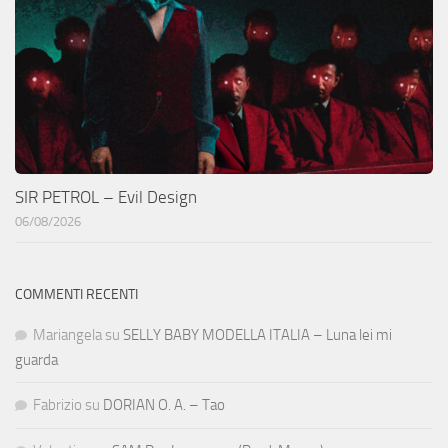
SIR PETROL – Evil Design
06/08/2026
COMMENTI RECENTI
Mariangela
su
SELLY BABY MODELLA ITALIA – Luna lei mi
guarda
Fabrizio
su
DORIAN O. A. – Tao