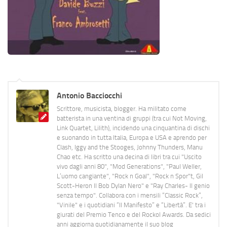
Antonio Bacciocchi
Scrittore, musicista, blogger. Ha militato come
batterista in una ventina di gruppi (tra cui Not Moving,
Link Quartet, Lilith), incidendo una cinquantina di dischi
e suonando in tutta Italia, Europa e USA e aprendo per
Clash, Iggy and the Stooges, Johnny Thunders, Manu
Chao etc. Ha scritto una decina di libri tra cui "Uscito
vivo dagli anni 80", "Mod Generations", "Paul Weller,
L’uomo cangiante", "Rock n Goal", "Rock n Spor"t, Gil
Scott-Heron Il Bob Dylan Nero" e "Ray Charles- Il genio
senza tempo". Collabora con i mensili “Classic Rock”,
"Vinile" e i quotidiani “Il Manifesto” e “Libertà”. E' tra i
giurati del Premio Tenco e del Rockol Awards. Da sedici
anni aggiorna quotidianamente il suo blog