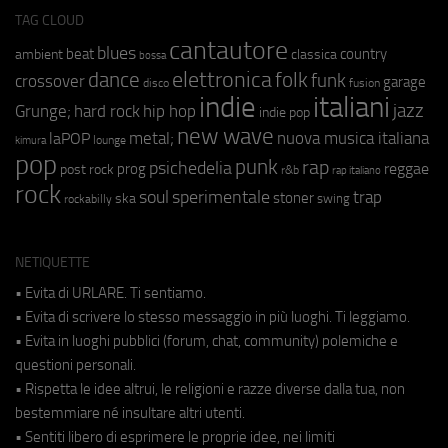
TAG CLOUD
cantautore
blues
beat
country
ambient
classica
bossa
elettronica
dance
folk
funk
crossover
garage
fusion
disco
indie
italiani
jazz
hip hop
Grunge;
hard rock
indie pop
new wave
metal;
nuova musica italiana
laPOP
lounge
kimura
pop
punk
rap
psichedelia
reggae
prog
post rock
r&b
rap italiano
rock
soul
sperimentale
trap
stoner
ska
swing
rockabilly
NETIQUETTE
• Evita di URLARE. Ti sentiamo.
• Evita di scrivere lo stesso messaggio in più luoghi. Ti leggiamo.
• Evita in luoghi pubblici (forum, chat, community) polemiche e
questioni personali.
• Rispetta le idee altrui, le religioni e razze diverse dalla tua, non
bestemmiare né insultare altri utenti.
• Sentiti libero di esprimere le proprie idee, nei limiti