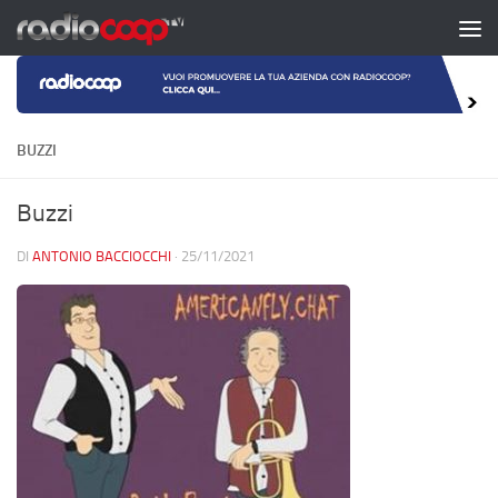
Salta al contenuto
BUZZI
Buzzi
DI
ANTONIO BACCIOCCHI
·
25/11/2021