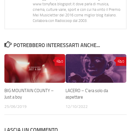
www.tonyface.blogspot.it dove parla di musica,
cinema, culture varie, sport e con cui ha vinto il Premio
Mei Musicletter del 2016 come miglior blog italiano.
Collabora con Radiocoop dal 2003.
POTREBBERO INTERESSARTI ANCHE...
0
0
BIG MOUNTAIN COUNTY –
LACERO – C’era solo da
Just a boy
aspettare
25/06/2019
12/10/2022
LASCIA UN COMMENTO