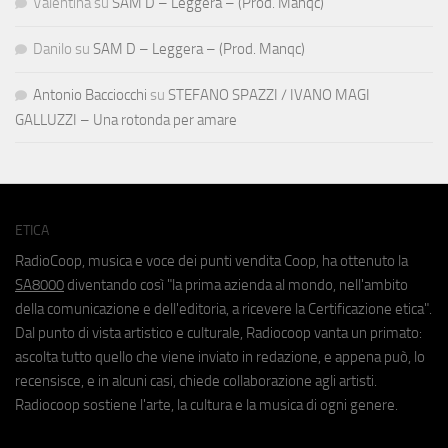
Valentina
su
SAM D – Leggera – (Prod. Manqc)
Danilo
su
SAM D – Leggera – (Prod. Manqc)
Antonio Bacciocchi
su
STEFANO SPAZZI / IVANO MAGI
GALLUZZI – Una rotonda per amare
ETICA
RadioCoop, musica e voce dei punti vendita Coop, ha ottenuto la
SA8000
diventando così "la prima azienda al mondo, nell'ambito
della comunicazione e dell'editoria, a ricevere la Certificazione etica".
Dal punto di vista artistico e culturale, Radiocoop vanta un primato:
ascolta tutto quello che viene inviato in redazione, e appena può, lo
recensisce, e in alcuni casi, chiede collaborazione agli artisti.
Radiocoop sostiene l'arte, la cultura e la musica di ogni genere.