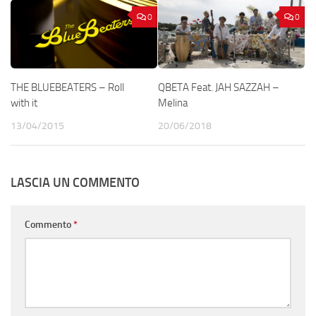
0
0
THE BLUEBEATERS – Roll
QBETA Feat. JAH SAZZAH –
with it
Melina
13/04/2015
20/06/2018
LASCIA UN COMMENTO
Commento
*