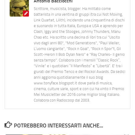
Antonio Bacciocchi
Scrittore, musicista, blogger. Ha militato come
batterista in una ventina di gruppi (tra cui Not Moving,
Link Quartet, Lilith), incidendo una cinquantina di dischi
e suonando in tutta Italia, Europa e USA e aprendo per
Clash, Iggy and the Stooges, Johnny Thunders, Manu
Chao etc. Ha scritto una decina di libri tra cui "Uscito
vivo dagli anni 80", "Mod Generations", "Paul Weller,
L’uomo cangiante", "Rock n Goal", "Rock n Spor"t, Gil
Scott-Heron Il Bob Dylan Nero" e "Ray Charles- Il genio
senza tempo". Collabora con i mensili “Classic Rock”,
"Vinile" e i quotidiani “Il Manifesto” e “Libertà”. E' tra i
giurati del Premio Tenco e del Rockol Awards. Da sedici
anni aggiorna quotidianamente il suo blog
www.tonyface.blogspot.it dove parla di musica,
cinema, culture varie, sport e con cui ha vinto il Premio
Mei Musicletter del 2016 come miglior blog italiano.
Collabora con Radiocoop dal 2003.
POTREBBERO INTERESSARTI ANCHE...