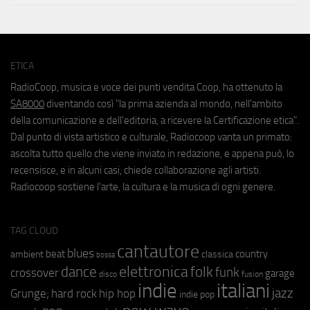
ETICA
RadioCoop, musica e voce dei punti vendita Coop, ha ottenuto la
SA8000
diventando così "la prima azienda al mondo, nell'ambito
della comunicazione e dell'editoria, a ricevere la Certificazione etica".
Dal punto di vista artistico e culturale, Radiocoop vanta un primato:
ascolta tutto quello che viene inviato in redazione, e appena può, lo
recensisce, e in alcuni casi, chiede collaborazione agli artisti.
Radiocoop sostiene l'arte, la cultura e la musica di ogni genere.
TAG CLOUD
cantautore
blues
beat
country
ambient
classica
bossa
elettronica
dance
folk
funk
crossover
garage
fusion
disco
indie
italiani
jazz
hip hop
Grunge;
hard rock
indie pop