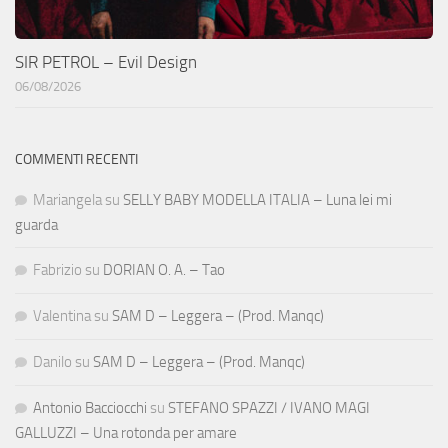
SIR PETROL – Evil Design
06/08/2026
COMMENTI RECENTI
Mariangela
su
SELLY BABY MODELLA ITALIA – Luna lei mi
guarda
Fabrizio
su
DORIAN O. A. – Tao
Valentina
su
SAM D – Leggera – (Prod. Manqc)
Danilo
su
SAM D – Leggera – (Prod. Manqc)
Antonio Bacciocchi
su
STEFANO SPAZZI / IVANO MAGI
GALLUZZI – Una rotonda per amare