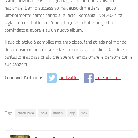
“Amici di Maria De Filippi”, guadagnando notorietà a livello
nazionale. L’anno successivo, ha deciso di mettersi in gioco
ulteriormente partecipando a “XFactor Romania”. Nel 2022, ha
siglato un contratto con l’etichetta Joseba Publishing e ha
cominciato a lavorare su un nuovo album.
Il suo obiettivo è semplice ma ambizioso: farsi strada nel mondo
della musica e far conoscere la sua musica al pubblico. Davide è un
cantautore appassionato che spera di emozionare le persone con le
sue canzoni.
Condividi l'articolo:
on Twitter
on Facebook
Tag:
cantautore
indie
italiani
pop
rock