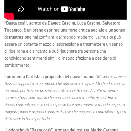
“Basta così”, scritto da Davide Cascini, Luca Cascini, Salvatore
Tricanico, è un brano esprime una forte critica sociale e un senso
di frustrazione
nei confronti del mondo moderno. La musica può
essere un potente mezzo di espressione e trasmettere un senso
di ribellione e disincanto e può risuonare tra persone che
condividono sentimenti simili di insoddisfazione e desiderio di
cambiamento.
Commenta l’artista a proposito del nuovo brano:
“
Mi sento come se
fossi intrappolato in un mondo che non riesco a capire. Mi chiedo se ci sia
un modo per trovare un senso in tutto questo caos. A volte mi sento
come se fossi solo, ma so che non sono l’unico a sentirmi così. Forse
dovrei concentrarmi su ciò che posso fare per rendere il mondo un posto
migliore, invece di preoccuparmi di cose che non posso controllare. Spero
di trovare la forza per farlo.”
Il videoclip di “Basta così”, firmato dal regista Marko Carbone,