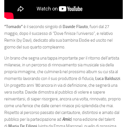
“Tornado”
è il
secondo singolo di
Davide Flauto
, fuori dal 27
maggio, dopo il successo di “Dove finisce l’universo”, e relativo
Remix (by Davi), dedicato alla sua bambina Elodie ed uscito nel
giorno del suo quarto compleanno.
Un brano che
segna una tappa importante per il ritorno dell’artista
milanese, in un percorso di rinnovamento sia musicale sia della
propria immagine, che culminerà nel prossimo album su cui sta al
momento lavorando con il suo produttore di fiducia,
Luca Balduzzi
.
Un progetto anni ‘80 ancora in via di definizione, che segnerà una
vera svolta: Davide dimostra al pubblico di volere e sapere
reinventarsi, di saper risorgere, ancora una volta, rinnovato, proprio
come una fenice che dalle ceneri rinasce più splendida che mai.
Rispetto al percorso passato del cantautore, distintosi e amato dal
pubblico per la partecipazione ad
Amici
, nona edizione del talent
di
Maria De Filippi
(vinta da Emma Marrone), quello di prossima