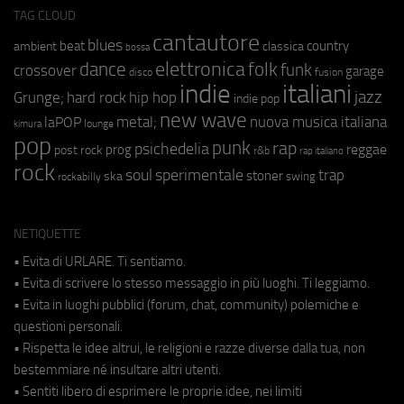
TAG CLOUD
cantautore
blues
beat
country
ambient
classica
bossa
elettronica
dance
folk
funk
crossover
garage
fusion
disco
indie
italiani
jazz
hip hop
Grunge;
hard rock
indie pop
new wave
metal;
nuova musica italiana
laPOP
lounge
kimura
pop
punk
rap
psichedelia
reggae
prog
post rock
r&b
rap italiano
rock
soul
sperimentale
trap
stoner
ska
swing
rockabilly
NETIQUETTE
• Evita di URLARE. Ti sentiamo.
• Evita di scrivere lo stesso messaggio in più luoghi. Ti leggiamo.
• Evita in luoghi pubblici (forum, chat, community) polemiche e
questioni personali.
• Rispetta le idee altrui, le religioni e razze diverse dalla tua, non
bestemmiare né insultare altri utenti.
• Sentiti libero di esprimere le proprie idee, nei limiti