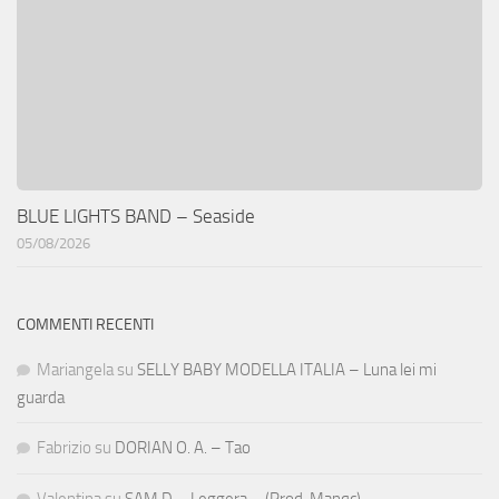
BLUE LIGHTS BAND – Seaside
05/08/2026
COMMENTI RECENTI
Mariangela
su
SELLY BABY MODELLA ITALIA – Luna lei mi
guarda
Fabrizio
su
DORIAN O. A. – Tao
Valentina
su
SAM D – Leggera – (Prod. Manqc)