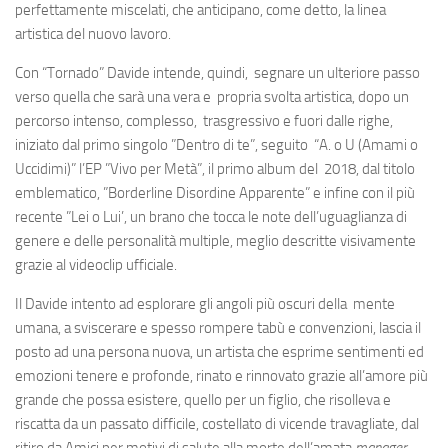
perfettamente miscelati, che anticipano, come detto, la linea
artistica del nuovo lavoro.
Con “Tornado” Davide intende, quindi, segnare un ulteriore passo
verso quella che sarà una vera e propria svolta artistica, dopo un
percorso intenso, complesso, trasgressivo e fuori dalle righe,
iniziato dal primo singolo ”Dentro di te”, seguito “A. o U (Amami o
Uccidimi)” l’EP ”Vivo per Metà”, il primo album del 2018, dal titolo
emblematico, ”Borderline Disordine Apparente” e infine con il più
recente ”Lei o Lui’, un brano che tocca le note dell’uguaglianza di
genere e delle personalità multiple, meglio descritte visivamente
grazie al videoclip ufficiale.
Il Davide intento ad esplorare gli angoli più oscuri della mente
umana, a sviscerare e spesso rompere tabù e convenzioni, lascia il
posto ad una persona nuova, un artista che esprime sentimenti ed
emozioni tenere e profonde, rinato e rinnovato grazie all’amore più
grande che possa esistere, quello per un figlio, che risolleva e
riscatta da un passato difficile, costellato di vicende travagliate, dal
ritiro da Amici per motivi di salute alla morte dell’amata
manager
,