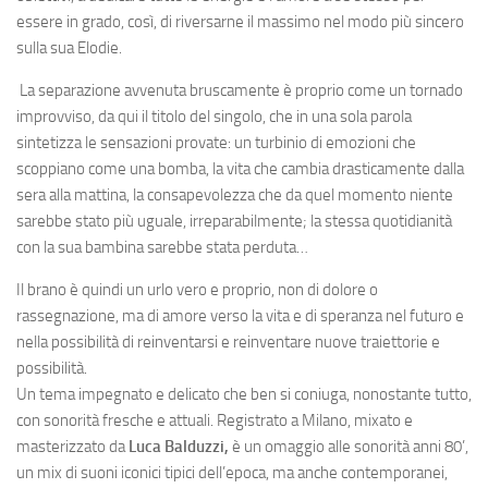
essere in grado, così, di riversarne il massimo nel modo più sincero
sulla sua Elodie.
La separazione avvenuta bruscamente è proprio come un tornado
improvviso, da qui il titolo del singolo, che in una sola parola
sintetizza le sensazioni provate: un turbinio di emozioni che
scoppiano come una bomba, la vita che cambia drasticamente dalla
sera alla mattina, la consapevolezza che da quel momento niente
sarebbe stato più uguale, irreparabilmente; la stessa quotidianità
con la sua bambina sarebbe stata perduta…
Il brano è quindi un urlo vero e proprio, non di dolore o
rassegnazione, ma di amore verso la vita e di speranza nel futuro e
nella possibilità di reinventarsi e reinventare nuove traiettorie e
possibilità.
Un tema impegnato e delicato che ben si coniuga, nonostante tutto,
con sonorità fresche e attuali. Registrato a Milano, mixato e
masterizzato da
Luca Balduzzi,
è un omaggio alle sonorità anni 80’,
un mix di suoni iconici tipici dell’epoca, ma anche contemporanei,