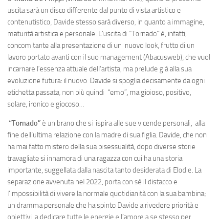
uscita sarà un disco differente dal punto di vista artistico e
contenutistico, Davide stesso sarà diverso, in quanto a immagine,
maturità artistica e personale. L’uscita di “Tornado” è, infatti,
concomitante alla presentazione di un nuovo look, frutto di un
lavoro portato avanti con il suo management (Abacusweb), che vuol
incarnare l’essenza attuale dell’artista, ma prelude già alla sua
evoluzione futura: il nuovo Davide si spoglia decisamente da ogni
etichetta passata, non più quindi “emo”, ma gioioso, positivo,
solare, ironico e giocoso…
“Tornado”
è un brano che si ispira alle sue vicende personali, alla
fine dell’ultima relazione con la madre di sua figlia. Davide, che non
ha mai fatto mistero della sua bisessualità, dopo diverse storie
travagliate si innamora di una ragazza con cui ha una storia
importante, suggellata dalla nascita tanto desiderata di Elodie. La
separazione avvenuta nel 2022, porta con sé il distacco e
l’impossibilità di vivere la normale quotidianità con la sua bambina;
un dramma personale che ha spinto Davide a rivedere priorità e
obiettivi, a dedicare tutte le energie e l’amore a se stesso per