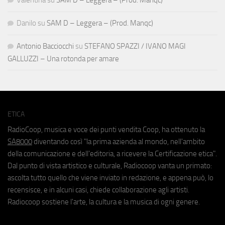
Danilo
su
SAM D – Leggera – (Prod. Manqc)
Antonio Bacciocchi
su
STEFANO SPAZZI / IVANO MAGI
GALLUZZI – Una rotonda per amare
ETICA
RadioCoop, musica e voce dei punti vendita Coop, ha ottenuto la
SA8000
diventando così "la prima azienda al mondo, nell'ambito
della comunicazione e dell'editoria, a ricevere la Certificazione etica".
Dal punto di vista artistico e culturale, Radiocoop vanta un primato:
ascolta tutto quello che viene inviato in redazione, e appena può, lo
recensisce, e in alcuni casi, chiede collaborazione agli artisti.
Radiocoop sostiene l'arte, la cultura e la musica di ogni genere.