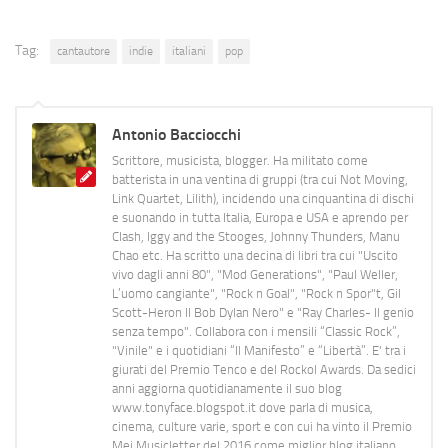
Tag:
cantautore
indie
italiani
pop
Antonio Bacciocchi
Scrittore, musicista, blogger. Ha militato come
batterista in una ventina di gruppi (tra cui Not Moving,
Link Quartet, Lilith), incidendo una cinquantina di dischi
e suonando in tutta Italia, Europa e USA e aprendo per
Clash, Iggy and the Stooges, Johnny Thunders, Manu
Chao etc. Ha scritto una decina di libri tra cui "Uscito
vivo dagli anni 80", "Mod Generations", "Paul Weller,
L’uomo cangiante", "Rock n Goal", "Rock n Spor"t, Gil
Scott-Heron Il Bob Dylan Nero" e "Ray Charles- Il genio
senza tempo". Collabora con i mensili “Classic Rock”,
"Vinile" e i quotidiani “Il Manifesto” e “Libertà”. E' tra i
giurati del Premio Tenco e del Rockol Awards. Da sedici
anni aggiorna quotidianamente il suo blog
www.tonyface.blogspot.it dove parla di musica,
cinema, culture varie, sport e con cui ha vinto il Premio
Mei Musicletter del 2016 come miglior blog italiano.