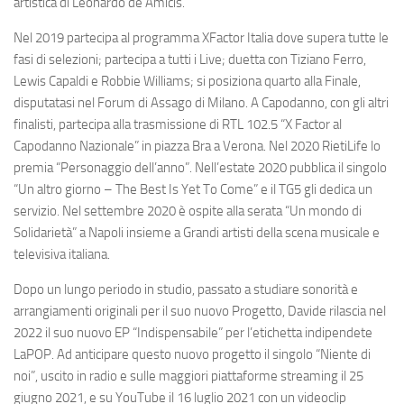
artistica di Leonardo de Amicis.
Nel 2019 partecipa al programma XFactor Italia dove supera tutte le
fasi di selezioni; partecipa a tutti i Live; duetta con Tiziano Ferro,
Lewis Capaldi e Robbie Williams; si posiziona quarto alla Finale,
disputatasi nel Forum di Assago di Milano. A Capodanno, con gli altri
finalisti, partecipa alla trasmissione di RTL 102.5 “X Factor al
Capodanno Nazionale” in piazza Bra a Verona. Nel 2020 RietiLife lo
premia “Personaggio dell’anno”. Nell’estate 2020 pubblica il singolo
“Un altro giorno – The Best Is Yet To Come” e il TG5 gli dedica un
servizio. Nel settembre 2020 è ospite alla serata “Un mondo di
Solidarietà” a Napoli insieme a Grandi artisti della scena musicale e
televisiva italiana.
Dopo un lungo periodo in studio, passato a studiare sonorità e
arrangiamenti originali per il suo nuovo Progetto, Davide rilascia nel
2022 il suo nuovo EP “Indispensabile” per l’etichetta indipendete
LaPOP. Ad anticipare questo nuovo progetto il singolo “Niente di
noi”, uscito in radio e sulle maggiori piattaforme streaming il 25
giugno 2021, e su YouTube il 16 luglio 2021 con un videoclip