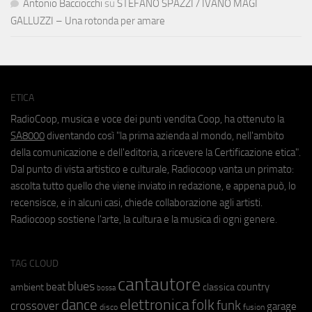
Antonio Bacciocchi
su
STEFANO SPAZZI / IVANO MAGI
GALLUZZI – Una rotonda per amare
ETICA
RadioCoop, musica e voce dei punti vendita Coop, ha ottenuto la
SA8000
diventando così "la prima azienda al mondo, nell'ambito
della comunicazione e dell'editoria, a ricevere la Certificazione etica".
Dal punto di vista artistico e culturale, Radiocoop vanta un primato:
ascolta tutto quello che viene inviato in redazione, e appena può, lo
recensisce, e in alcuni casi, chiede collaborazione agli artisti.
Radiocoop sostiene l'arte, la cultura e la musica di ogni genere.
TAG CLOUD
cantautore
blues
beat
country
ambient
classica
bossa
elettronica
dance
folk
funk
crossover
garage
fusion
disco