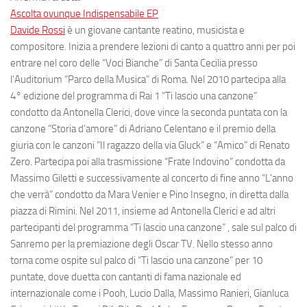
Ascolta ovunque Indispensabile EP
Davide Rossi
è un giovane cantante reatino, musicista e
compositore. Inizia a prendere lezioni di canto a quattro anni per poi
entrare nel coro delle “Voci Bianche” di Santa Cecilia presso
l’Auditorium “Parco della Musica” di Roma. Nel 2010 partecipa alla
4° edizione del programma di Rai 1 “Ti lascio una canzone”
condotto da Antonella Clerici, dove vince la seconda puntata con la
canzone “Storia d’amore” di Adriano Celentano e il premio della
giuria con le canzoni “Il ragazzo della via Gluck” e “Amico” di Renato
Zero. Partecipa poi alla trasmissione “Frate Indovino” condotta da
Massimo Giletti e successivamente al concerto di fine anno “L’anno
che verrà” condotto da Mara Venier e Pino Insegno, in diretta dalla
piazza di Rimini. Nel 2011, insieme ad Antonella Clerici e ad altri
partecipanti del programma “Ti lascio una canzone” , sale sul palco di
Sanremo per la premiazione degli Oscar TV. Nello stesso anno
torna come ospite sul palco di “Ti lascio una canzone” per 10
puntate, dove duetta con cantanti di fama nazionale ed
internazionale come i Pooh, Lucio Dalla, Massimo Ranieri, Gianluca