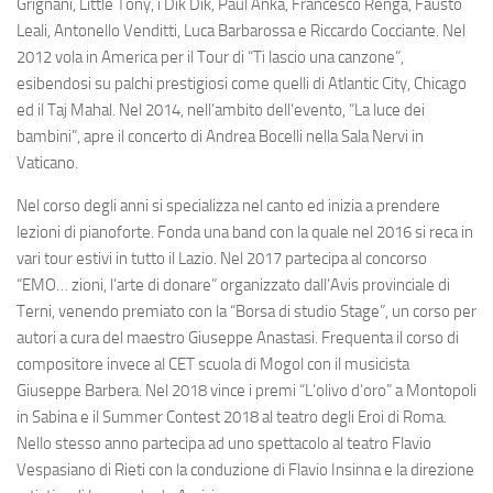
Grignani, Little Tony, i Dik Dik, Paul Anka, Francesco Renga, Fausto
Leali, Antonello Venditti, Luca Barbarossa e Riccardo Cocciante. Nel
2012 vola in America per il Tour di “Ti lascio una canzone”,
esibendosi su palchi prestigiosi come quelli di Atlantic City, Chicago
ed il Taj Mahal. Nel 2014, nell’ambito dell’evento, “La luce dei
bambini”, apre il concerto di Andrea Bocelli nella Sala Nervi in
Vaticano.
Nel corso degli anni si specializza nel canto ed inizia a prendere
lezioni di pianoforte. Fonda una band con la quale nel 2016 si reca in
vari tour estivi in tutto il Lazio. Nel 2017 partecipa al concorso
“EMO… zioni, l’arte di donare” organizzato dall’Avis provinciale di
Terni, venendo premiato con la “Borsa di studio Stage”, un corso per
autori a cura del maestro Giuseppe Anastasi. Frequenta il corso di
compositore invece al CET scuola di Mogol con il musicista
Giuseppe Barbera. Nel 2018 vince i premi “L’olivo d’oro” a Montopoli
in Sabina e il Summer Contest 2018 al teatro degli Eroi di Roma.
Nello stesso anno partecipa ad uno spettacolo al teatro Flavio
Vespasiano di Rieti con la conduzione di Flavio Insinna e la direzione