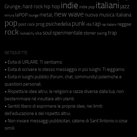
indie
italiani
jazz
hip hop
Grunge;
hard rock
indie pop
new wave
metal;
nuova musica italiana
laPOP
lounge
kimura
pop
punk
rap
psichedelia
reggae
prog
post rock
r&b
rap italiano
rock
soul
sperimentale
trap
stoner
ska
swing
rockabilly
NETIQUETTE
• Evita di URLARE. Ti sentiamo.
• Evita di scrivere lo stesso messaggio in più luoghi. Ti leggiamo.
• Evita in luoghi pubblici (forum, chat, community) polemiche e
questioni personali.
• Rispetta le idee altrui, le religioni e razze diverse dalla tua, non
bestemmiare né insultare altri utenti.
• Sentiti libero di esprimere le proprie idee, nei limiti
dell'educazione e del rispetto altrui.
• Non inviare messaggi pubblicitari, catene di Sant'Antonio o cose
simili.