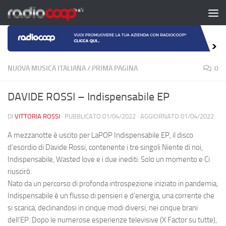
Salta al contenuto
NUOVA MUSICA ITALIANA
/
PRIMA PAGINA
0
DAVIDE ROSSI – Indispensabile EP
DI
VITTORIA ROSSI
· PUBBLICATO
01/04/2022
· AGGIORNATO
01/04/2022
A mezzanotte è uscito per LaPOP Indispensabile EP, il disco
d’esordio di
Davide Rossi
, contenente i tre singoli Niente di noi,
Indispensabile, Wasted love e i due inediti: Solo un momento e Ci
riuscirò.
Nato da un percorso di profonda introspezione iniziato in pandemia,
Indispensabile è un flusso di pensieri e d’energia, una corrente che
si scarica, declinandosi in cinque modi diversi, nei cinque brani
dell’EP. Dopo le numerose esperienze televisive (X Factor su tutte),