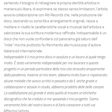
sentendo il bisogno di ridisegnare la propria identità artistica in
maniera più libera, di esprimere se stesso senza limitazioni, l’artista
avvia la collaborazione con Alti Records che, nella produzione del
disco, lavorando su sonorità e arrangiamenti originali, riesce a
mettere in risalto le caratteristiche vocali e musicali dell’artista e a
valorizzare la sua scrittura moderna e raffinata. Indispensabile è un
disco che non vuole confondersi col panorama già saturo dell’
“indie” ma che piuttosto fa riferimento alla musica pop d’autore
italiana ed internazionale.
Indispensabile è il mio primo disco in assoluto e un lavoro al quale tengo
molto. È stato veramente indispensabile per me lavorare a questo
progetto in un periodo particolare della mia vita stravolto ampiamente
dalla pandemia. Insieme al mio team, abbiamo tirato fuori e rispolverato
alcune melodie che avevo scritto in passato e da lì, anche grazie a
collaborazioni e session in studio, abbiamo prodotto delle belle canzoni.
La soddisfazione più grande è stata quella di trovare un’etichetta
discografica che ha creduto in me sposando il mio progetto. Siamo
veramente felici del nostro lavoro e di farlo conoscere a tutti voi.
Afferma l’artista.