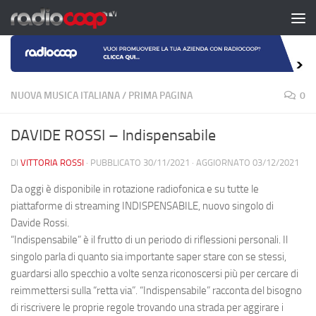
Salta al contenuto
NUOVA MUSICA ITALIANA
/
PRIMA PAGINA
0
DAVIDE ROSSI – Indispensabile
DI
VITTORIA ROSSI
· PUBBLICATO
30/11/2021
· AGGIORNATO
03/12/2021
Da oggi è disponibile in rotazione radiofonica e su tutte le
piattaforme di streaming INDISPENSABILE, nuovo singolo di
Davide Rossi.
“Indispensabile” è il frutto di un periodo di riflessioni personali. Il
singolo parla di quanto sia importante saper stare con se stessi,
guardarsi allo specchio a volte senza riconoscersi più per cercare di
reimmettersi sulla “retta via”. “Indispensabile” racconta del bisogno
di riscrivere le proprie regole trovando una strada per aggirare i