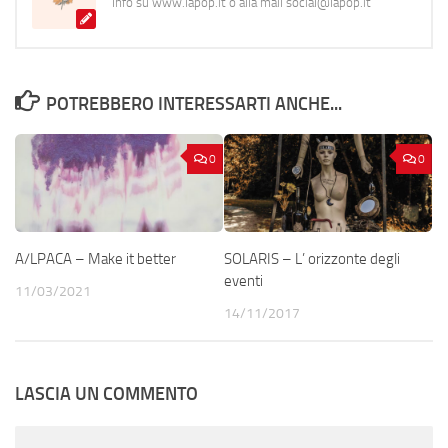
Info su www.lapop.it o alla mail social@lapop.it
POTREBBERO INTERESSARTI ANCHE...
0
0
A/LPACA – Make it better
SOLARIS – L’ orizzonte degli
eventi
11/03/2021
14/11/2017
LASCIA UN COMMENTO