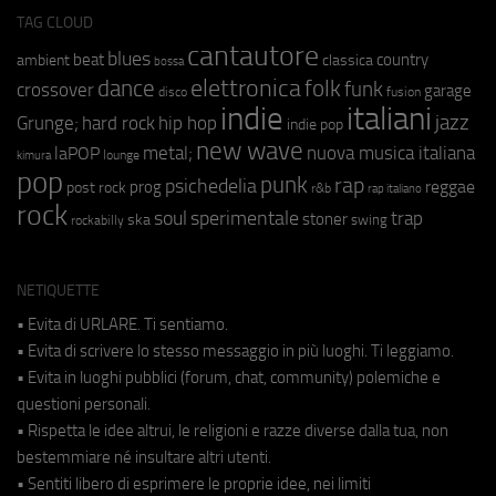
TAG CLOUD
cantautore
blues
beat
country
ambient
classica
bossa
elettronica
dance
folk
funk
crossover
garage
fusion
disco
indie
italiani
jazz
hip hop
Grunge;
hard rock
indie pop
new wave
metal;
nuova musica italiana
laPOP
lounge
kimura
pop
punk
rap
psichedelia
reggae
prog
post rock
r&b
rap italiano
rock
soul
sperimentale
trap
stoner
ska
swing
rockabilly
NETIQUETTE
• Evita di URLARE. Ti sentiamo.
• Evita di scrivere lo stesso messaggio in più luoghi. Ti leggiamo.
• Evita in luoghi pubblici (forum, chat, community) polemiche e
questioni personali.
• Rispetta le idee altrui, le religioni e razze diverse dalla tua, non
bestemmiare né insultare altri utenti.
• Sentiti libero di esprimere le proprie idee, nei limiti