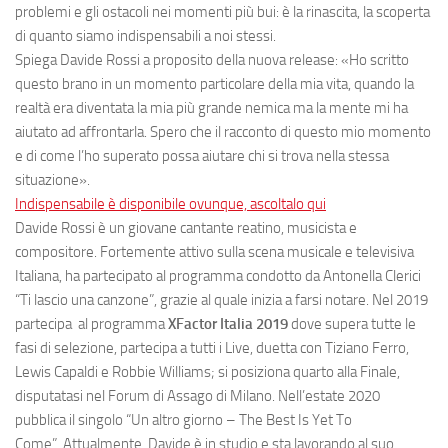
problemi e gli ostacoli nei momenti più bui: è la rinascita, la scoperta
di quanto siamo indispensabili a noi stessi.
Spiega Davide Rossi a proposito della nuova release: «Ho scritto
questo brano in un momento particolare della mia vita, quando la
realtà era diventata la mia più grande nemica ma la mente mi ha
aiutato ad affrontarla. Spero che il racconto di questo mio momento
e di come l’ho superato possa aiutare chi si trova nella stessa
situazione».
Indispensabile è disponibile ovunque, ascoltalo qui
Davide Rossi è un giovane cantante reatino, musicista e
compositore. Fortemente attivo sulla scena musicale e televisiva
Italiana, ha partecipato al programma condotto da Antonella Clerici
“Ti lascio una canzone”, grazie al quale inizia a farsi notare. Nel 2019
partecipa al programma
XFactor Italia 2019
dove supera tutte le
fasi di selezione, partecipa a tutti i Live, duetta con Tiziano Ferro,
Lewis Capaldi e Robbie Williams; si posiziona quarto alla Finale,
disputatasi nel Forum di Assago di Milano. Nell’estate 2020
pubblica il singolo “Un altro giorno – The Best Is Yet To
Come”. Attualmente, Davide è in studio e sta lavorando al suo