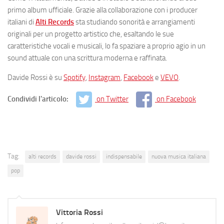
primo album ufficiale. Grazie alla collaborazione con i producer
italiani di
Alti Records
sta studiando sonorità e arrangiamenti
originali per un progetto artistico che, esaltando le sue
caratteristiche vocali e musicali, lo fa spaziare a proprio agio in un
sound attuale con una scrittura moderna e raffinata.
Davide Rossi è su
Spotify
,
Instagram
,
Facebook
e
VEVO
.
Condividi l'articolo:
on Twitter
on Facebook
Tag:
alti records
davide rossi
indispensabile
nuova musica italiana
pop
Vittoria Rossi