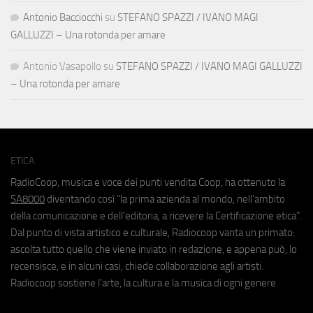
Antonio Bacciocchi
su
STEFANO SPAZZI / IVANO MAGI
GALLUZZI – Una rotonda per amare
Antonio Vasapollo
su
STEFANO SPAZZI / IVANO MAGI GALLUZZI
– Una rotonda per amare
ETICA
RadioCoop, musica e voce dei punti vendita Coop, ha ottenuto la
SA8000
diventando così "la prima azienda al mondo, nell'ambito
della comunicazione e dell'editoria, a ricevere la Certificazione etica".
Dal punto di vista artistico e culturale, Radiocoop vanta un primato:
ascolta tutto quello che viene inviato in redazione, e appena può, lo
recensisce, e in alcuni casi, chiede collaborazione agli artisti.
Radiocoop sostiene l'arte, la cultura e la musica di ogni genere.