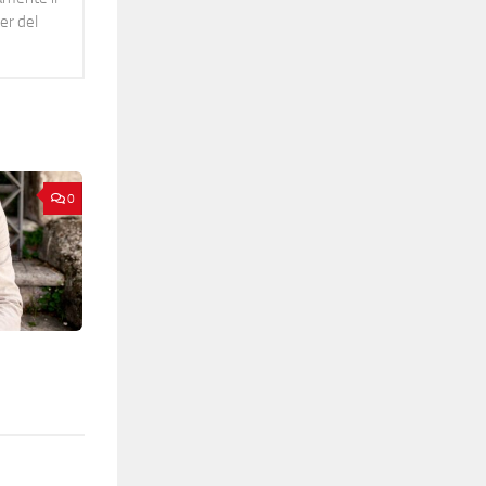
er del
0