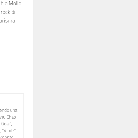
abio Mollo
rock di
carisma
idendo una
Manu Chao
 Goal",
 "Vinile"
namente il