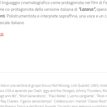
l linguaggio cinematografico come protagonista nel film di F
e co-protagonista della versione italiana di
“Lazarus”,
opera 
nti
. Polistrumentista e interprete sopraffina, una voce e un 
cale italiano.
ok
ista in una ventina di gruppi (tra cui Not Moving, Link Quartet, Lilith), inc
uropa e USA e aprendo per Clash, Iggy and the Stooges, Johnny Thunders, 
o dagli anni 80", "Mod Generations", "Paul Weller, L’uomo cangiante", "Rock n
Ray Charles- Il genio senza tempo". Collabora con i mensili “Classic Rock”,
urati del Premio Tenco e del Rockol Awards. Da sedici anni aggiorna quotidia