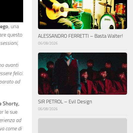
lego
, una
mare questo
ALESSANDRO FERRETTI – Basta Walter!
ssessioni,
06/08/2026
mo avanti
sere felici.
mparato ad
SIR PETROL – Evil Design
e Shorty,
06/08/2026
er le sue
erienza ad
ava come di