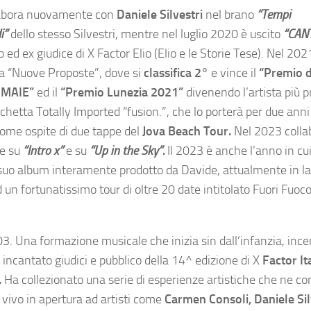
abora nuovamente con
Daniele Silvestri
nel brano
“Tempi
i”
dello stesso Silvestri, mentre nel luglio 2020 è uscito
“CANT
ed ex giudice di X Factor Elio (Elio e le Storie Tese). Nel 202
ia “Nuove Proposte”, dove si
classifica 2°
e vince il
“Premio d
 IMAIE”
ed il
“Premio Lunezia 2021”
divenendo l’artista più 
chetta Totally Imported “fusion.”, che lo porterà per due anni 
 come ospite di due tappe del
Jova Beach Tour.
Nel 2023 colla
me su
“Intro x”
e su
“Up in the Sky”.
Il 2023 è anche l’anno in c
 suo album interamente prodotto da Davide, attualmente in l
 un fortunatissimo tour di oltre 20 date intitolato Fuori Fuoc
. Una formazione musicale che inizia sin dall’infanzia, ince
a incantato giudici e pubblico della 14^ edizione di X
Factor It
.
Ha collezionato una serie di esperienze artistiche che ne 
 vivo in apertura ad artisti come
Carmen Consoli, Daniele Sil