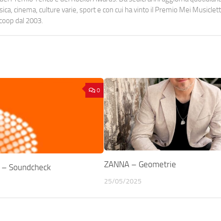
a, cinema, culture varie, sport e con cui ha vinto il Premio Mei Musiclett
ocoop dal 2003.
0
ZANNA – Geometrie
– Soundcheck
25/05/2025