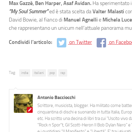
Max Gazzè, Ben Harper, Asaf Avidan.
Ha sperimentato i
“My Soul Summer”
ed è stata scelta da
Valter Malasti
com
David Bowie, al fianco di
Manuel Agnelli
e
Michela Luce
che rappresentano un unicum nell’attuale panorama musi
Condividi l'articolo:
on Twitter
on Facebo
Tag:
indie
italiani
pop
rap
Antonio Bacciocchi
Scrittore, musicista, blogger. Ha militato come batter
cinquantina di dischi e suonando in tutta Italia, E
etc. Ha scritto una decina di libri tra cui "Uscito viv
"Rock n Spor"t, Gil Scott-Heron Il Bob Dylan Nero" e "
e i quotidiani “Il Manifesto” e “Libertà”. E' tra i gi