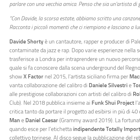
parlare con una vecchia amica. Penso che sia un’artista di 
“Con Davide, la scorsa estate, abbiamo scritto una canzone 
Racconta i piccoli momenti che ci riempiono e lasciano a lun
Davide Shorty
è un cantautore, rapper e producer di Pal
contaminate da jazz e rap. Dopo varie esperienze nella s
trasferisce a Londra per intraprendere un nuovo percor
quale si fa conoscere dalla scena underground del Regno 
show
X Factor
nel 2015, l’artista siciliano firma per
Mac
vanta collaborazione del calibro di
Daniele Silvestri
e
To
alle prestigiose collaborazioni con artisti del calibro di
Ro
Club). Nel 2018 pubblica insieme ai
Funk Shui Project
l’
critica tanto da portare il progetto ad esibirsi in più di 40
Man
e
Daniel Caesar
(Grammy award 2019). La fortunata 
quando esce per l’etichetta
indipendente Totally Impor
collettivo torinese. Al disco segue la pubblicazione del re