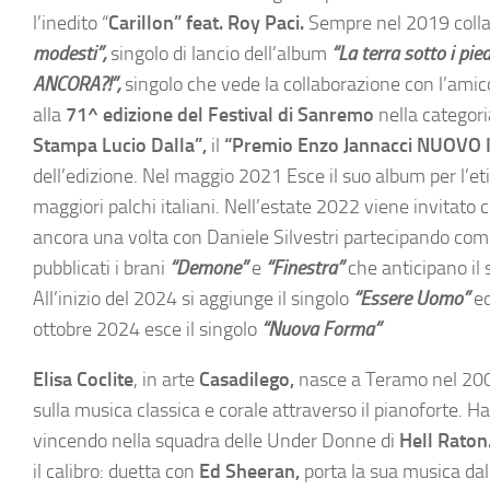
l’inedito “
Carillon” feat. Roy Paci.
Sempre nel 2019 coll
modesti”,
singolo di lancio dell’album
“La terra sotto i pied
ANCORA?!”,
singolo che vede la collaborazione con l’amico 
alla
71^ edizione del Festival di Sanremo
nella categor
Stampa Lucio Dalla”,
il
“Premio Enzo Jannacci NUOVO
dell’edizione. Nel maggio 2021 Esce il suo album per l’eti
maggiori palchi italiani. Nell’estate 2022 viene invitato
ancora una volta con Daniele Silvestri partecipando co
pubblicati i brani
“Demone”
e
“Finestra”
che anticipano il
All’inizio del 2024 si aggiunge il singolo
“Essere Uomo”
ed
ottobre 2024 esce il singolo
“Nuova Forma”
Elisa Coclite
, in arte
Casadilego,
nasce a Teramo nel 2003
sulla musica classica e corale attraverso il pianoforte. H
vincendo nella squadra delle Under Donne di
Hell Raton
il calibro: duetta con
Ed Sheeran,
porta la sua musica dal