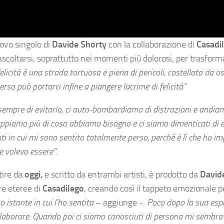
uovo singolo di
Davide Shorty
con la collaborazione di
Casadi
scoltarsi, soprattutto nei momenti più dolorosi, per trasfor
felicità é una strada tortuosa e piena di pericoli, costellata da o
rso può portarci infine a piangere lacrime di felicità”
sempre di evitarlo, ci auto-bombardiamo di distrazioni e andia
appiamo più di cosa abbiamo bisogno e ci siamo dimenticati di es
 in cui mi sono sentito totalmente perso, perché é lì che ho i
e volevo essere”.
tire da
oggi,
e scritto da entrambi artisti, è prodotto da
David
re eteree di
Casadilego
, creando così il tappeto emozionale p
 istante in cui l’ho sentita
– aggiunge -.
Poco dopo la sua esp
 collaborare. Quando poi ci siamo conosciuti di persona mi sembr