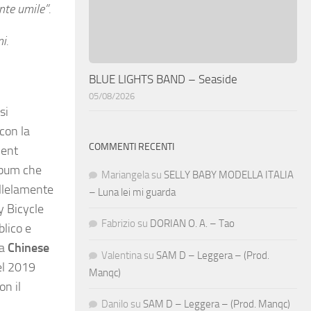
nte umile”.
i.
BLUE LIGHTS BAND – Seaside
05/08/2026
si
 con la
COMMENTI RECENTI
lent
lbum che
Mariangela
su
SELLY BABY MODELLA ITALIA
rallelamente
– Luna lei mi guarda
 Bicycle
Fabrizio
su
DORIAN O. A. – Tao
lico e
 a
Chinese
Valentina
su
SAM D – Leggera – (Prod.
el 2019
Manqc)
on il
Danilo
su
SAM D – Leggera – (Prod. Manqc)