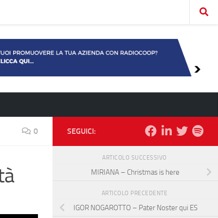
0
SEGUICI:
ARTICOLO SUCCESSIVO
tà
MIRIANA – Christmas is here
ARTICOLO PRECEDENTE
IGOR NOGAROTTO – Pater Noster qui ES