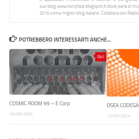
suo blog www.tonyface.blogspot.it dove parla di music
2016 come miglior blog italiano. Collabora con Radi
POTREBBERO INTERESSARTI ANCHE...
0
COSMIC ROOM 99 – E Corp
OSEA CODEGA 
16/09/2024
13/03/2024