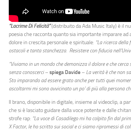
“Lacrime Di Felicità”
(distribuito da Ada Music Italy) è il n
poesia che racconta quanto sia importante imparare ad a
dolore in crescita personale e spirituale:
“La ricerca della 
ostacoli e tanta stanchezza. Resistere con fiducia nell’Unive
“Viviamo in un mondo che demonizza il dolore e che cerca 
senza conoscerci
–
spiega Davide
–
La verità è che non s
Sto imparando ad essere grato anche per tutti quei momenti
ascoltarmi mi sono avvicinato un po’ di più alla persona ch
Il brano, disponibile in digitale, insieme al videoclip, a par
che si è lasciato guidare dalla voce potente e dalle chitar
strofe rap:
“La voce di Casadilego mi ha colpito fin dal primo
X Factor, le ho scritto sui social e ci siamo ripromessi di