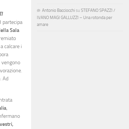
Antonio Bacciocchi
su
STEFANO SPAZZI /
I
IVANO MAGI GALLUZZI – Una rotonda per
1 partecipa
amare
ella Sala
premiato
a calcare i
bora
ui vengono
avorazione.
o. Ad
ntrata
alia
,
confermano
vestri,