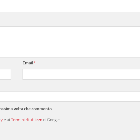
Email
*
prossima volta che commento.
cy
e ai
Termini di utilizzo
di Google.