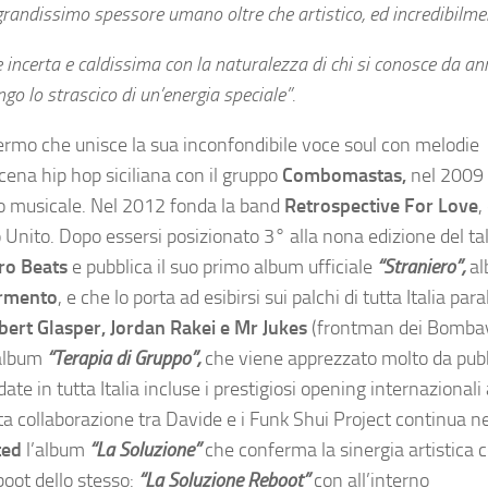
grandissimo spessore umano oltre che artistico, ed incredibilme
incerta e caldissima con la naturalezza di chi si conosce da ann
go lo strascico di un’energia speciale”.
ermo che unisce la sua inconfondibile voce soul con melodie
cena hip hop siciliana con il gruppo
Combomastas,
nel 2009 
so musicale. Nel 2012 fonda la band
Retrospective For Love
,
Unito. Dopo essersi posizionato 3° alla nona edizione del ta
ro Beats
e pubblica il suo primo album ufficiale
“Straniero”,
a
rmento
, e che lo porta ad esibirsi sui palchi di tutta Italia pa
bert Glasper, Jordan Rakei e Mr Jukes
(frontman dei Bombay
album
“Terapia di Gruppo”,
che viene apprezzato molto da pubb
 date in tutta Italia incluse i prestigiosi opening internazionali
collaborazione tra Davide e i Funk Shui Project continua n
ted
l’album
“La Soluzione”
che conferma la sinergia artistica c
boot dello stesso:
“La Soluzione Reboot”
con all’interno