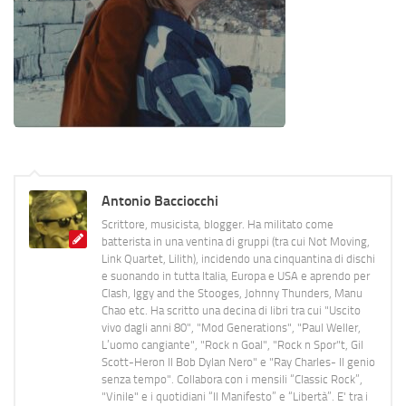
Antonio Bacciocchi
Scrittore, musicista, blogger. Ha militato come
batterista in una ventina di gruppi (tra cui Not Moving,
Link Quartet, Lilith), incidendo una cinquantina di dischi
e suonando in tutta Italia, Europa e USA e aprendo per
Clash, Iggy and the Stooges, Johnny Thunders, Manu
Chao etc. Ha scritto una decina di libri tra cui "Uscito
vivo dagli anni 80", "Mod Generations", "Paul Weller,
L’uomo cangiante", "Rock n Goal", "Rock n Spor"t, Gil
Scott-Heron Il Bob Dylan Nero" e "Ray Charles- Il genio
senza tempo". Collabora con i mensili “Classic Rock”,
"Vinile" e i quotidiani “Il Manifesto” e “Libertà”. E' tra i