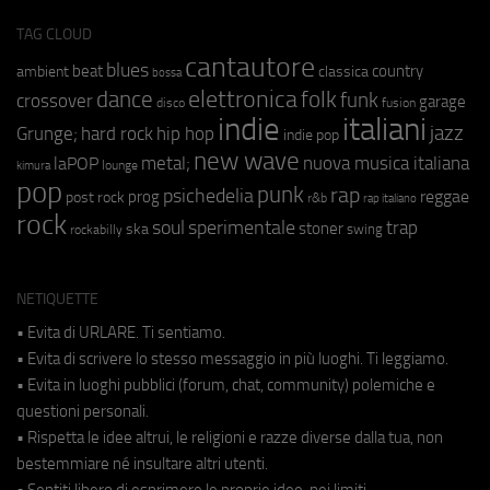
TAG CLOUD
cantautore
blues
beat
country
ambient
classica
bossa
elettronica
dance
folk
funk
crossover
garage
fusion
disco
indie
italiani
jazz
hip hop
Grunge;
hard rock
indie pop
new wave
metal;
nuova musica italiana
laPOP
lounge
kimura
pop
punk
rap
psichedelia
reggae
prog
post rock
r&b
rap italiano
rock
soul
sperimentale
trap
stoner
ska
swing
rockabilly
NETIQUETTE
• Evita di URLARE. Ti sentiamo.
• Evita di scrivere lo stesso messaggio in più luoghi. Ti leggiamo.
• Evita in luoghi pubblici (forum, chat, community) polemiche e
questioni personali.
• Rispetta le idee altrui, le religioni e razze diverse dalla tua, non
bestemmiare né insultare altri utenti.
• Sentiti libero di esprimere le proprie idee, nei limiti