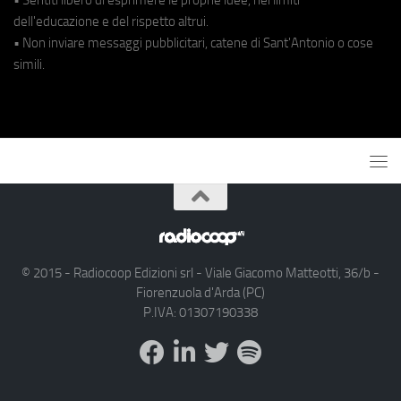
dell'educazione e del rispetto altrui.
• Non inviare messaggi pubblicitari, catene di Sant'Antonio o cose
simili.
© 2015 - Radiocoop Edizioni srl - Viale Giacomo Matteotti, 36/b -
Fiorenzuola d'Arda (PC)
P.IVA: 01307190338