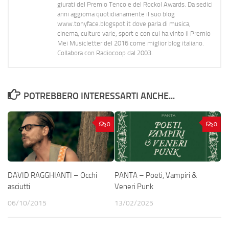
giurati del Premio Tenco e del Rockol Awards. Da sedici
anni aggiorna quotidianamente il suo blog
www.tonyface.blogspot.it dove parla di musica,
cinema, culture varie, sport e con cui ha vinto il Premio
Mei Musicletter del 2016 come miglior blog italiano.
Collabora con Radiocoop dal 2003.
POTREBBERO INTERESSARTI ANCHE...
0
0
DAVID RAGGHIANTI – Occhi
PANTA – Poeti, Vampiri &
asciutti
Veneri Punk
06/10/2015
13/02/2025