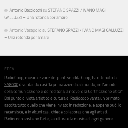
Antonio Bacciocchi
su
STEFANO SPAZZI / IVANO MAGI
GALLUZZI – Una rotonda per amare
Antonio Vasapollo
su
STEFANO SPAZZI / IVANO MAGI GALLUZZI
– Una rotonda per amare
ETICA
RadioCoop, musica e voce dei punti vendita Coop, ha ottenuto la
SA8000
diventando così "la prima azienda al mondo, nell'ambito
della comunicazione e dell'editoria, a ricevere la Certificazione etica".
Dal punto di vista artistico e culturale, Radiocoop vanta un primato:
ascolta tutto quello che viene inviato in redazione, e appena può, lo
recensisce, e in alcuni casi, chiede collaborazione agli artisti.
Radiocoop sostiene l'arte, la cultura e la musica di ogni genere.