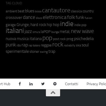
TAG CLOUD
cantautore
blues
beat
country
ambient
classica
bossa
elettronica
dance
folk
funk
crossover
fusion
disco
indie
hip hop
Grunge;
hard rock
garage
indie pop
italiani
new wave
jazz
metal;
laPOP
lounge
kimura
pop
psichedelia
nuova musica italiana
prog
post rock
rock
punk
rap
soul
reggae
ska
r&b
rockabilly
rap italiano
sperimentale
trap
stoner
swing
rt Hub
Contatti
Privacy Poli