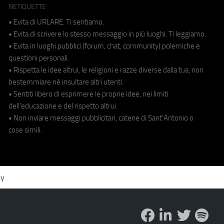
NETIQUETTE
• Evita di URLARE. Ti sentiamo.
• Evita di scrivere lo stesso messaggio in più luoghi. Ti leggiamo.
• Evita in luoghi pubblici (forum, chat, community) polemiche e
questioni personali.
• Rispetta le idee altrui, le religioni e razze diverse dalla tua, non
bestemmiare né insultare altri utenti.
• Sentiti libero di esprimere le proprie idee, nei limiti
dell'educazione e del rispetto altrui.
• Non inviare messaggi pubblicitari, catene di Sant'Antonio o
cose simili.
cy