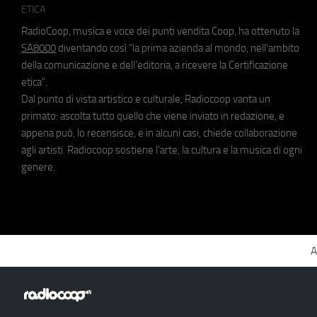
ETICA
RadioCoop, musica e voce dei punti vendita Coop, ha ottenuto la
SA8000
diventando così "la prima azienda al mondo, nell'ambito
della comunicazione e dell'editoria, a ricevere la Certificazione
etica".
Dal punto di vista artistico e culturale, Radiocoop vanta un
primato: ascolta tutto quello che viene inviato in redazione, e
appena può, lo recensisce, e in alcuni casi, chiede collaborazione
agli artisti. Radiocoop sostiene l'arte, la cultura e la musica di ogni
genere.
A