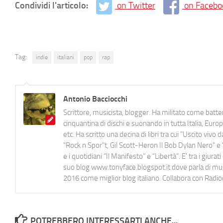
Condividi l'articolo:
on Twitter
on Facebo
Tag:
indie
italiani
pop
rap
Antonio Bacciocchi
Scrittore, musicista, blogger. Ha militato come batter
cinquantina di dischi e suonando in tutta Italia, E
etc. Ha scritto una decina di libri tra cui "Uscito viv
"Rock n Spor"t, Gil Scott-Heron Il Bob Dylan Nero" e "
e i quotidiani “Il Manifesto” e “Libertà”. E' tra i gi
suo blog www.tonyface.blogspot.it dove parla di music
2016 come miglior blog italiano. Collabora con Radi
POTREBBERO INTERESSARTI ANCHE...