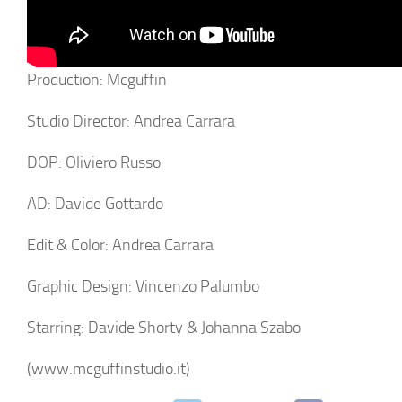
Production: Mcguffin
Studio Director: Andrea Carrara
DOP: Oliviero Russo
AD: Davide Gottardo
Edit & Color: Andrea Carrara
Graphic Design: Vincenzo Palumbo
Starring: Davide Shorty & Johanna Szabo
(www.mcguffinstudio.it)