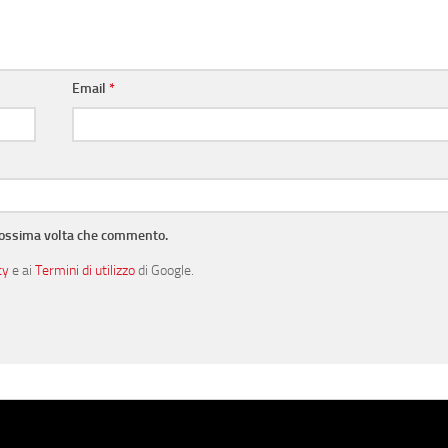
Email
*
prossima volta che commento.
cy
e ai
Termini di utilizzo
di Google.