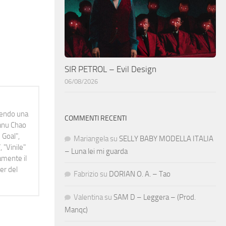
SIR PETROL – Evil Design
06/08/2026
idendo una
COMMENTI RECENTI
Manu Chao
 Goal",
Mariangela
su
SELLY BABY MODELLA ITALIA
 "Vinile"
– Luna lei mi guarda
namente il
er del
Fabrizio
su
DORIAN O. A. – Tao
Valentina
su
SAM D – Leggera – (Prod.
Manqc)