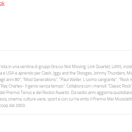
ok
ista in una ventina di gruppi (tra cui Not Moving, Link Quartet, Lilith), inc
uropa e USA e aprendo per Clash, Iggy and the Stooges, Johnny Thunders, 
o dagli anni 80", "Mod Generations", "Paul Weller, L’uomo cangiante", "Rock n
Ray Charles- Il genio senza tempo". Collabora con i mensili “Classic Rock”,
urati del Premio Tenco e del Rockol Awards. Da sedici anni aggiorna quotidia
a, cinema, culture varie, sport e con cui ha vinto il Premio Mei Musiclett
ocoop dal 2003.