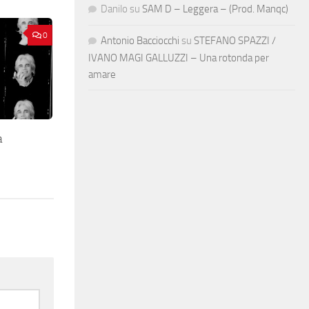
Danilo
su
SAM D – Leggera – (Prod. Manqc)
0
Antonio Bacciocchi
su
STEFANO SPAZZI /
IVANO MAGI GALLUZZI – Una rotonda per
amare
a