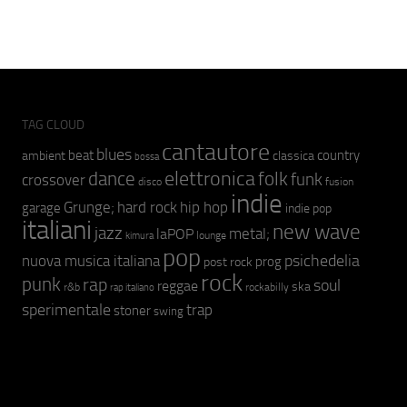
TAG CLOUD
cantautore
blues
beat
country
ambient
classica
bossa
elettronica
dance
folk
funk
crossover
fusion
disco
indie
hip hop
Grunge;
hard rock
garage
indie pop
italiani
new wave
jazz
metal;
laPOP
lounge
kimura
pop
psichedelia
nuova musica italiana
prog
post rock
rock
punk
rap
soul
reggae
ska
r&b
rockabilly
rap italiano
sperimentale
trap
stoner
swing