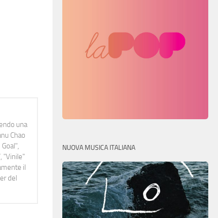
idendo una
Manu Chao
 Goal",
NUOVA MUSICA ITALIANA
 "Vinile"
namente il
er del