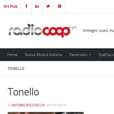
Art Hub
Salta al contenuto
Immagini, suoni, mus
Home
Nuova Musica Italiana
Recensioni
Spettacol
TONELLO
Tonello
DI
ANTONIO BACCIOCCHI
·
29/05/2019