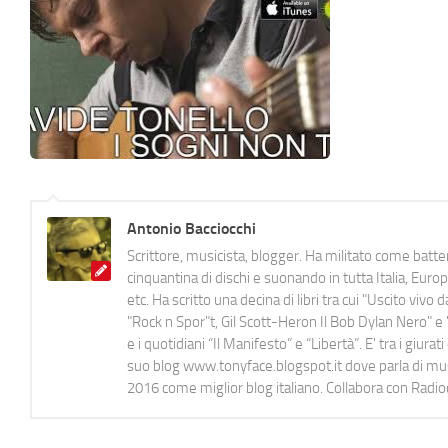
Antonio Bacciocchi
Scrittore, musicista, blogger. Ha militato come batter
cinquantina di dischi e suonando in tutta Italia, E
etc. Ha scritto una decina di libri tra cui "Uscito viv
"Rock n Spor"t, Gil Scott-Heron Il Bob Dylan Nero" e "
e i quotidiani “Il Manifesto” e “Libertà”. E' tra i gi
suo blog www.tonyface.blogspot.it dove parla di music
2016 come miglior blog italiano. Collabora con Radi