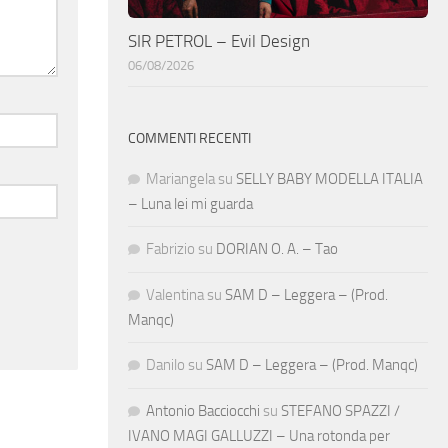
SIR PETROL – Evil Design
06/08/2026
COMMENTI RECENTI
Mariangela
su
SELLY BABY MODELLA ITALIA
– Luna lei mi guarda
Fabrizio
su
DORIAN O. A. – Tao
Valentina
su
SAM D – Leggera – (Prod.
Manqc)
Danilo
su
SAM D – Leggera – (Prod. Manqc)
Antonio Bacciocchi
su
STEFANO SPAZZI /
IVANO MAGI GALLUZZI – Una rotonda per