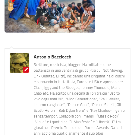
Antonio Bacciocchi
Scrittore, musicista, blogger. Ha militato come
batterista in una ventina di gruppi (tra cui Not Moving,
Link Quartet, Lilith), incidendo una cinquantina di dischi
e suonando in tutta Italia, Europa e USA e aprendo per
Clash, Iggy and the Stooges, Johnny Thunders, Manu
Chao etc. Ha scritto una decina di libri tra cui "Uscito
vivo dagli anni 80", "Mod Generations", "Paul Weller,
L’uomo cangiante", "Rock n Goal", "Rock n Spor"t, Gil
Scott-Heron Il Bob Dylan Nero" e "Ray Charles- Il genio
senza tempo". Collabora con i mensili “Classic Rock”,
"Vinile" e i quotidiani “Il Manifesto” e “Libertà”. E' tra i
giurati del Premio Tenco e del Rockol Awards. Da sedici
anni aggiorna quotidianamente il suo blog