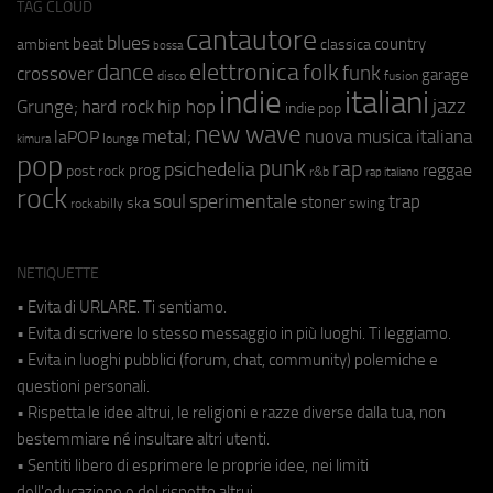
TAG CLOUD
cantautore
blues
beat
country
ambient
classica
bossa
elettronica
dance
folk
funk
crossover
garage
fusion
disco
indie
italiani
jazz
hip hop
Grunge;
hard rock
indie pop
new wave
metal;
nuova musica italiana
laPOP
lounge
kimura
pop
punk
rap
psichedelia
reggae
prog
post rock
r&b
rap italiano
rock
soul
sperimentale
trap
stoner
ska
swing
rockabilly
NETIQUETTE
• Evita di URLARE. Ti sentiamo.
• Evita di scrivere lo stesso messaggio in più luoghi. Ti leggiamo.
• Evita in luoghi pubblici (forum, chat, community) polemiche e
questioni personali.
• Rispetta le idee altrui, le religioni e razze diverse dalla tua, non
bestemmiare né insultare altri utenti.
• Sentiti libero di esprimere le proprie idee, nei limiti
dell'educazione e del rispetto altrui.