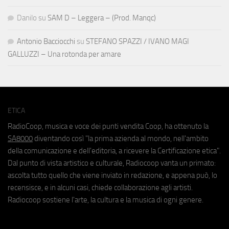
Danilo
su
SAM D – Leggera – (Prod. Manqc)
Antonio Bacciocchi
su
STEFANO SPAZZI / IVANO MAGI
GALLUZZI – Una rotonda per amare
ETICA
RadioCoop, musica e voce dei punti vendita Coop, ha ottenuto la
SA8000
diventando così "la prima azienda al mondo, nell'ambito
della comunicazione e dell'editoria, a ricevere la Certificazione etica".
Dal punto di vista artistico e culturale, Radiocoop vanta un primato:
ascolta tutto quello che viene inviato in redazione, e appena può, lo
recensisce, e in alcuni casi, chiede collaborazione agli artisti.
Radiocoop sostiene l'arte, la cultura e la musica di ogni genere.