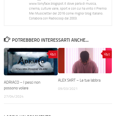
www.tonyface.blogspot.it dove parla di musica,
cinema, culture varie, sport e con cui ha vinto il Premio
Mei Musicletter del 2016 come miglior blog italiano.
Collabora con Radiocoop dal 2003.
POTREBBERO INTERESSARTI ANCHE...
0
0
ALEX SKRT – Le tue labbra
ADRIACO – I pesci non
possono volare
09/03/2021
27/04/2024