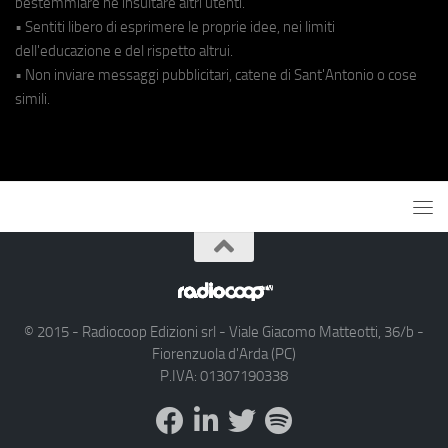
bestemmiare né insultare altri utenti.
• Sentiti libero di esprimere le proprie idee, nei limiti
dell'educazione e del rispetto altrui.
• Non inviare messaggi pubblicitari, catene di Sant'Antonio o cose
simili.
© 2015 - Radiocoop Edizioni srl - Viale Giacomo Matteotti, 36/b -
Fiorenzuola d'Arda (PC)
P.IVA: 01307190338