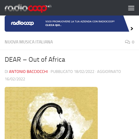
Salta al contenuto
NUOVA MUSICA ITALIANA
0
DEAR – Out of Africa
DI
ANTONIO BACCIOCCHI
· PUBBLICATO
18/02/2022
· AGGIORNATO
16/02/2022