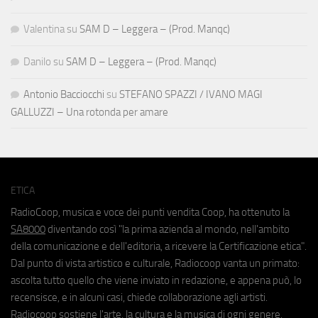
Valentina
su
SAM D – Leggera – (Prod. Manqc)
Danilo
su
SAM D – Leggera – (Prod. Manqc)
Antonio Bacciocchi
su
STEFANO SPAZZI / IVANO MAGI
GALLUZZI – Una rotonda per amare
ETICA
RadioCoop, musica e voce dei punti vendita Coop, ha ottenuto la
SA8000
diventando così "la prima azienda al mondo, nell'ambito
della comunicazione e dell'editoria, a ricevere la Certificazione etica".
Dal punto di vista artistico e culturale, Radiocoop vanta un primato:
ascolta tutto quello che viene inviato in redazione, e appena può, lo
recensisce, e in alcuni casi, chiede collaborazione agli artisti.
Radiocoop sostiene l'arte, la cultura e la musica di ogni genere.