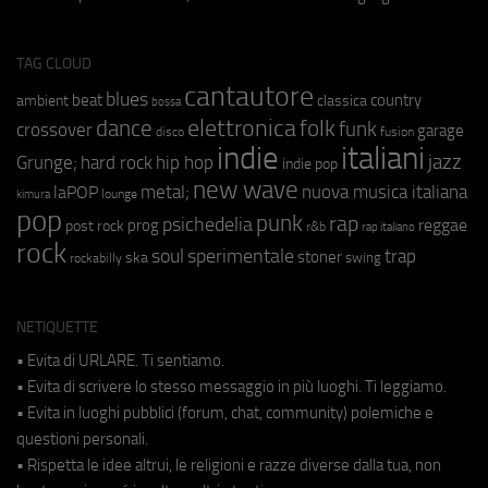
TAG CLOUD
cantautore
blues
beat
country
ambient
classica
bossa
elettronica
dance
folk
funk
crossover
garage
fusion
disco
indie
italiani
jazz
hip hop
Grunge;
hard rock
indie pop
new wave
metal;
nuova musica italiana
laPOP
lounge
kimura
pop
punk
rap
psichedelia
reggae
prog
post rock
r&b
rap italiano
rock
soul
sperimentale
trap
stoner
ska
swing
rockabilly
NETIQUETTE
• Evita di URLARE. Ti sentiamo.
• Evita di scrivere lo stesso messaggio in più luoghi. Ti leggiamo.
• Evita in luoghi pubblici (forum, chat, community) polemiche e
questioni personali.
• Rispetta le idee altrui, le religioni e razze diverse dalla tua, non