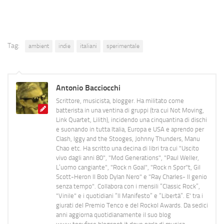
Tag:
ambient
indie
italiani
sperimentale
Antonio Bacciocchi
Scrittore, musicista, blogger. Ha militato come
batterista in una ventina di gruppi (tra cui Not Moving,
Link Quartet, Lilith), incidendo una cinquantina di dischi
e suonando in tutta Italia, Europa e USA e aprendo per
Clash, Iggy and the Stooges, Johnny Thunders, Manu
Chao etc. Ha scritto una decina di libri tra cui "Uscito
vivo dagli anni 80", "Mod Generations", "Paul Weller,
L’uomo cangiante", "Rock n Goal", "Rock n Spor"t, Gil
Scott-Heron Il Bob Dylan Nero" e "Ray Charles- Il genio
senza tempo". Collabora con i mensili “Classic Rock”,
"Vinile" e i quotidiani “Il Manifesto” e “Libertà”. E' tra i
giurati del Premio Tenco e del Rockol Awards. Da sedici
anni aggiorna quotidianamente il suo blog