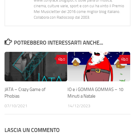
www.tonyface.blogspot.it dove parla di musica,
cinema, culture varie, sport e con cui ha vinto il Premio
Mei Musicletter del 2016 come miglior blog italiano.
Collabora con Radiocoop dal 2003.
POTREBBERO INTERESSARTI ANCHE...
0
0
JATA – Crazy Game of
IO e i GOMMA GOMMAS – 10
Phobias
Minuti a Natale
07/10/2021
14/12/2023
LASCIA UN COMMENTO