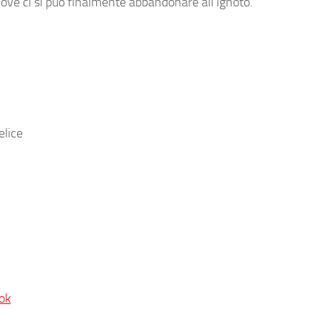
dove ci si può finalmente abbandonare all’ignoto.
elice
ok