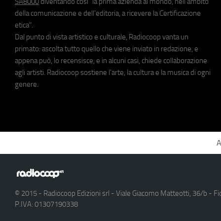
SA8000
diventando così "la prima azienda al mondo, nell'ambito
della comunicazione e dell'editoria, a ricevere la Certificazione
etica".
Dal punto di vista artistico e culturale, Radiocoop vanta un
primato: ascolta tutto quello che viene inviato in redazione, e
appena può, lo recensisce, e in alcuni casi, chiede collaborazione
agli artisti. Radiocoop sostiene l'arte, la cultura e la musica di ogni
genere.
A
© 2015 - Radiocoop Edizioni srl - Viale Giacomo Matteotti, 36/b - Fi
P.IVA: 01307190338