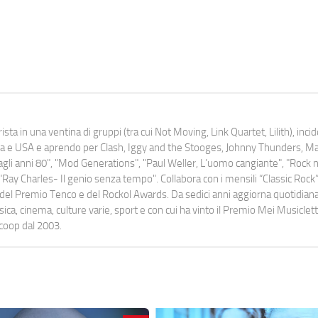
ista in una ventina di gruppi (tra cui Not Moving, Link Quartet, Lilith), inc
uropa e USA e aprendo per Clash, Iggy and the Stooges, Johnny Thunders, 
o dagli anni 80", "Mod Generations", "Paul Weller, L’uomo cangiante", "Rock n
Ray Charles- Il genio senza tempo". Collabora con i mensili “Classic Rock”,
urati del Premio Tenco e del Rockol Awards. Da sedici anni aggiorna quotidia
a, cinema, culture varie, sport e con cui ha vinto il Premio Mei Musiclett
ocoop dal 2003.