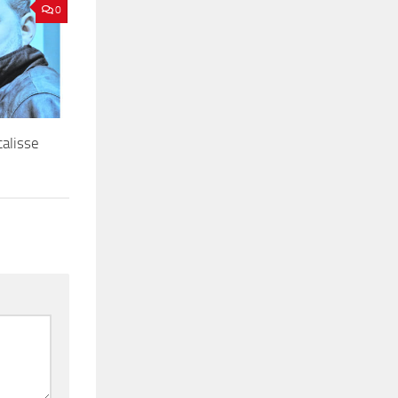
0
alisse