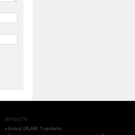
NETIQUETTE
• Evita di URLARE. Ti sentiamo.