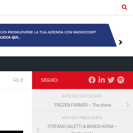
0
SEGUICI:
ARTICOLO SUCCESSIVO
FROZEN FARMER – The shore
ARTICOLO PRECEDENTE
STEFANO SALETTI & BANDA IKONA –