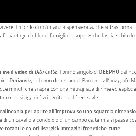
vivere il ricordo di un’infanzia spensierata, che si trasforma
a vintage da film di famiglia in super 8 che lascia subito lo
nline il video di
Dita Cotte
, il primo singolo di
DEEPHO
dal nu
amico
Deriansky
, il brano del rapper di Parma – all’anagrafe M
due minuti che si apre con una mitragliata di rime ed esplode
to che si aggira fra i territori del free-style.
 malinconia per aprire all’improvviso uno squarcio dimensio
e di un cavallo a dondolo o di un campo da tennis si passa co
rotanti e colori lisergici: immagini frenetiche, tutte