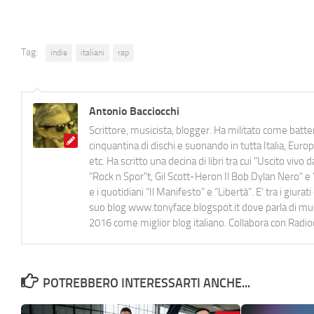
Tag:
indie
italiani
rap
Antonio Bacciocchi
Scrittore, musicista, blogger. Ha militato come batter
cinquantina di dischi e suonando in tutta Italia, E
etc. Ha scritto una decina di libri tra cui "Uscito viv
"Rock n Spor"t, Gil Scott-Heron Il Bob Dylan Nero" e "
e i quotidiani “Il Manifesto” e “Libertà”. E' tra i gi
suo blog www.tonyface.blogspot.it dove parla di music
2016 come miglior blog italiano. Collabora con Radi
POTREBBERO INTERESSARTI ANCHE...