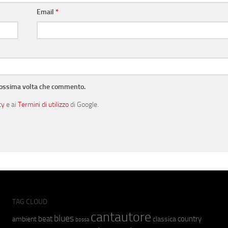
Email
*
prossima volta che commento.
cy
e ai
Termini di utilizzo
di Google.
TAG CLOUD
cantautore
blues
beat
country
ambient
classica
bossa