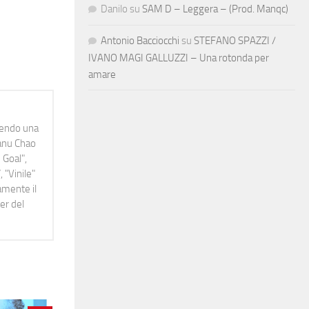
Danilo
su
SAM D – Leggera – (Prod. Manqc)
Antonio Bacciocchi
su
STEFANO SPAZZI /
IVANO MAGI GALLUZZI – Una rotonda per
amare
idendo una
Manu Chao
 Goal",
 "Vinile"
namente il
er del