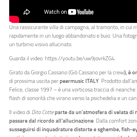
Una rassicurante villa di campagna, al tramonto, in cui ri
rapidamente in un luogo abbandonato e buio. Una fotografi
un turbinio visivo allucinato.
Guarda il video: https://youtu.be/uw9jovrkZG4
Girato da Giorgio Cassano (Giò Cassano per la crew
), è o
di prossima uscita per
peermusic
ITALY
. Prodotto dall’
Felice, classe 1997 – è una vorticosa traccia di neanche 
flash di sonorità che virano verso la psichedelia e un canta
Il video di
Dita Cotte
parte da un’atmosfera di velata di
passare dal ricordo all’allucinazione
. Dalla comfort zon
susseguirsi di inquadrature distorte e sghembe, fish-eye 