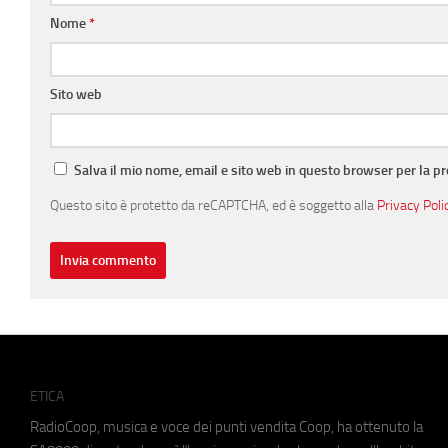
Nome
*
Sito web
Salva il mio nome, email e sito web in questo browser per la 
Questo sito è protetto da reCAPTCHA, ed è soggetto alla
Privacy Poli
ETICA
RadioCoop, musica e voce dei punti vendita Coop, ha ottenuto la