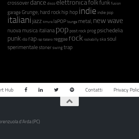
elettronica
dance
folk
funk
crossover
fusion
disco
indie
hip hop
Grunge;
hard rock
garage
indie pop
italiani
new wave
jazz
metal;
laPOP
lounge
kimura
pop
psichedelia
nuova musica italiana
prog
post rock
rock
punk
rap
soul
reggae
ska
r&b
rockabilly
rap italiano
sperimentale
trap
stoner
swing
rt Hub
Contatti
Privacy Poli
orenzuola d'Arda (PC)