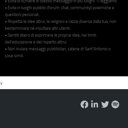
• Evita di scrivere lo stesso messaggio in più luoghi. Ti leggiamo.
• Evita in luoghi pubblici (forum, chat, community) polemiche e
questioni personali.
• Rispetta le idee altrui, le religioni e razze diverse dalla tua, non
bestemmiare né insultare altri utenti.
• Sentiti libero di esprimere le proprie idee, nei limiti
dell'educazione e del rispetto altrui.
• Non inviare messaggi pubblicitari, catene di Sant'Antonio o
cose simili.
cy