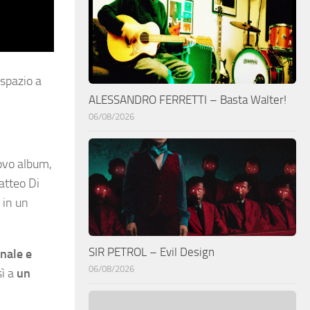
 spazio a
ALESSANDRO FERRETTI – Basta Walter!
06/08/2026
ovo album,
atteo Di
 in un
SIR PETROL – Evil Design
nale e
06/08/2026
sì a
un