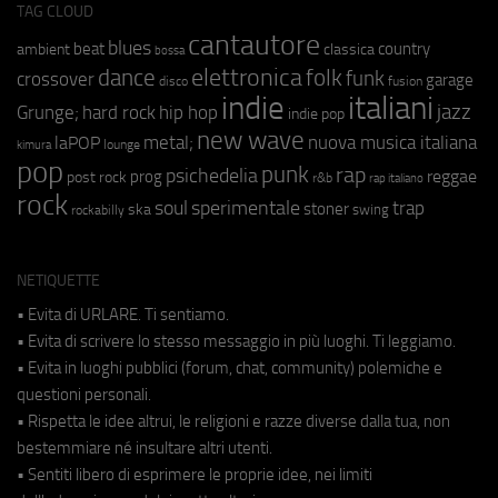
TAG CLOUD
cantautore
blues
beat
country
ambient
classica
bossa
elettronica
dance
folk
funk
crossover
garage
fusion
disco
indie
italiani
jazz
hip hop
Grunge;
hard rock
indie pop
new wave
metal;
nuova musica italiana
laPOP
lounge
kimura
pop
punk
rap
psichedelia
reggae
prog
post rock
r&b
rap italiano
rock
soul
sperimentale
trap
stoner
ska
swing
rockabilly
NETIQUETTE
• Evita di URLARE. Ti sentiamo.
• Evita di scrivere lo stesso messaggio in più luoghi. Ti leggiamo.
• Evita in luoghi pubblici (forum, chat, community) polemiche e
questioni personali.
• Rispetta le idee altrui, le religioni e razze diverse dalla tua, non
bestemmiare né insultare altri utenti.
• Sentiti libero di esprimere le proprie idee, nei limiti