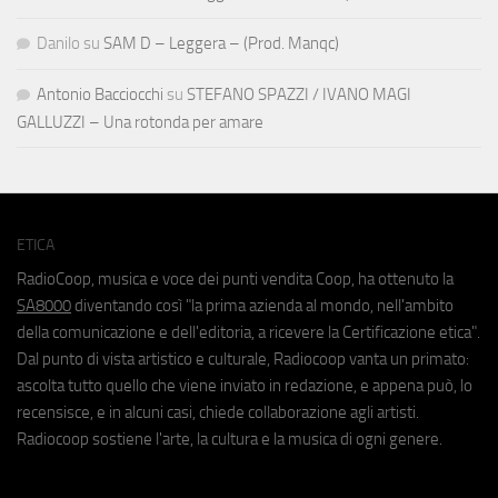
Danilo
su
SAM D – Leggera – (Prod. Manqc)
Antonio Bacciocchi
su
STEFANO SPAZZI / IVANO MAGI
GALLUZZI – Una rotonda per amare
ETICA
RadioCoop, musica e voce dei punti vendita Coop, ha ottenuto la
SA8000
diventando così "la prima azienda al mondo, nell'ambito
della comunicazione e dell'editoria, a ricevere la Certificazione etica".
Dal punto di vista artistico e culturale, Radiocoop vanta un primato:
ascolta tutto quello che viene inviato in redazione, e appena può, lo
recensisce, e in alcuni casi, chiede collaborazione agli artisti.
Radiocoop sostiene l'arte, la cultura e la musica di ogni genere.