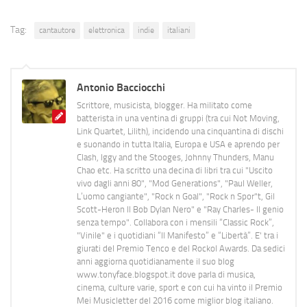
Tag:
cantautore
elettronica
indie
italiani
Antonio Bacciocchi
Scrittore, musicista, blogger. Ha militato come
batterista in una ventina di gruppi (tra cui Not Moving,
Link Quartet, Lilith), incidendo una cinquantina di dischi
e suonando in tutta Italia, Europa e USA e aprendo per
Clash, Iggy and the Stooges, Johnny Thunders, Manu
Chao etc. Ha scritto una decina di libri tra cui "Uscito
vivo dagli anni 80", "Mod Generations", "Paul Weller,
L’uomo cangiante", "Rock n Goal", "Rock n Spor"t, Gil
Scott-Heron Il Bob Dylan Nero" e "Ray Charles- Il genio
senza tempo". Collabora con i mensili “Classic Rock”,
"Vinile" e i quotidiani “Il Manifesto” e “Libertà”. E' tra i
giurati del Premio Tenco e del Rockol Awards. Da sedici
anni aggiorna quotidianamente il suo blog
www.tonyface.blogspot.it dove parla di musica,
cinema, culture varie, sport e con cui ha vinto il Premio
Mei Musicletter del 2016 come miglior blog italiano.