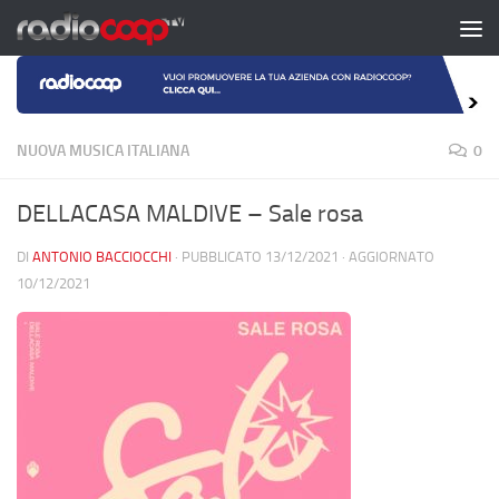
Salta al contenuto
NUOVA MUSICA ITALIANA
0
DELLACASA MALDIVE – Sale rosa
DI
ANTONIO BACCIOCCHI
· PUBBLICATO
13/12/2021
· AGGIORNATO
10/12/2021