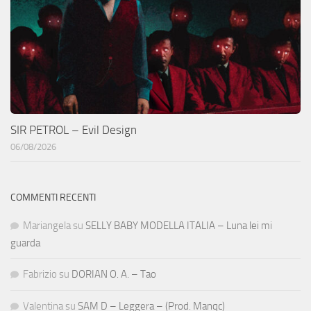
SIR PETROL – Evil Design
06/08/2026
COMMENTI RECENTI
Mariangela
su
SELLY BABY MODELLA ITALIA – Luna lei mi
guarda
Fabrizio
su
DORIAN O. A. – Tao
Valentina
su
SAM D – Leggera – (Prod. Manqc)