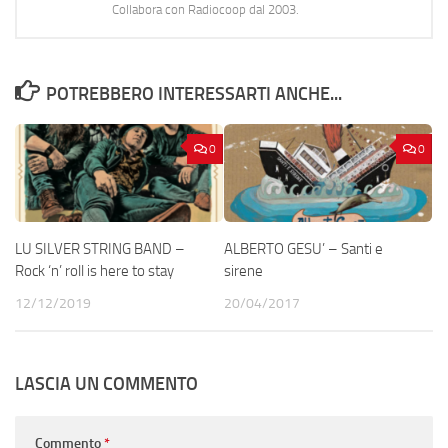
Collabora con Radiocoop dal 2003.
POTREBBERO INTERESSARTI ANCHE...
0
0
LU SILVER STRING BAND –
ALBERTO GESU’ – Santi e
Rock ‘n’ roll is here to stay
sirene
12/12/2019
20/04/2017
LASCIA UN COMMENTO
Commento
*