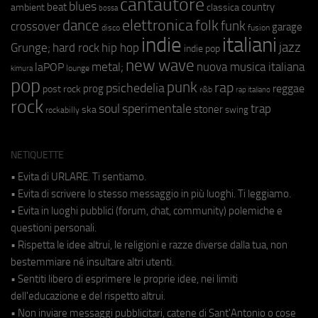
cantautore
blues
beat
country
ambient
classica
bossa
elettronica
dance
folk
funk
crossover
garage
fusion
disco
indie
italiani
jazz
hip hop
Grunge;
hard rock
indie pop
new wave
metal;
nuova musica italiana
laPOP
lounge
kimura
pop
punk
rap
psichedelia
reggae
prog
post rock
r&b
rap italiano
rock
soul
sperimentale
trap
stoner
ska
swing
rockabilly
NETIQUETTE
• Evita di URLARE. Ti sentiamo.
• Evita di scrivere lo stesso messaggio in più luoghi. Ti leggiamo.
• Evita in luoghi pubblici (forum, chat, community) polemiche e
questioni personali.
• Rispetta le idee altrui, le religioni e razze diverse dalla tua, non
bestemmiare né insultare altri utenti.
• Sentiti libero di esprimere le proprie idee, nei limiti
dell'educazione e del rispetto altrui.
• Non inviare messaggi pubblicitari, catene di Sant'Antonio o cose