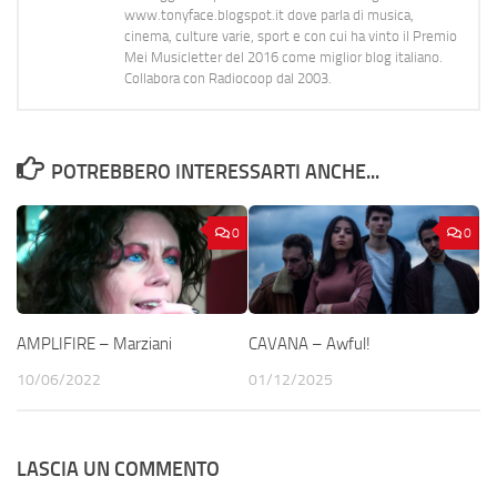
www.tonyface.blogspot.it dove parla di musica,
cinema, culture varie, sport e con cui ha vinto il Premio
Mei Musicletter del 2016 come miglior blog italiano.
Collabora con Radiocoop dal 2003.
POTREBBERO INTERESSARTI ANCHE...
0
0
AMPLIFIRE – Marziani
CAVANA – Awful!
10/06/2022
01/12/2025
LASCIA UN COMMENTO