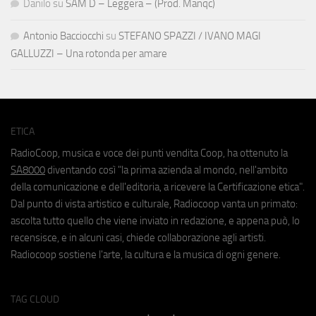
Danilo
su
SAM D – Leggera – (Prod. Manqc)
Antonio Bacciocchi
su
STEFANO SPAZZI / IVANO MAGI
GALLUZZI – Una rotonda per amare
ETICA
RadioCoop, musica e voce dei punti vendita Coop, ha ottenuto la
SA8000
diventando così "la prima azienda al mondo, nell'ambito
della comunicazione e dell'editoria, a ricevere la Certificazione etica".
Dal punto di vista artistico e culturale, Radiocoop vanta un primato:
ascolta tutto quello che viene inviato in redazione, e appena può, lo
recensisce, e in alcuni casi, chiede collaborazione agli artisti.
Radiocoop sostiene l'arte, la cultura e la musica di ogni genere.
TAG CLOUD