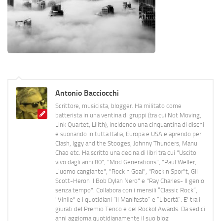
Antonio Bacciocchi
Scrittore, musicista, blogger. Ha militato come
batterista in una ventina di gruppi (tra cui Not Moving,
Link Quartet, Lilith), incidendo una cinquantina di dischi
e suonando in tutta Italia, Europa e USA e aprendo per
Clash, Iggy and the Stooges, Johnny Thunders, Manu
Chao etc. Ha scritto una decina di libri tra cui "Uscito
vivo dagli anni 80", "Mod Generations", "Paul Weller,
L’uomo cangiante", "Rock n Goal", "Rock n Spor"t, Gil
Scott-Heron Il Bob Dylan Nero" e "Ray Charles- Il genio
senza tempo". Collabora con i mensili “Classic Rock”,
"Vinile" e i quotidiani “Il Manifesto” e “Libertà”. E' tra i
giurati del Premio Tenco e del Rockol Awards. Da sedici
anni aggiorna quotidianamente il suo blog