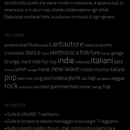
ascolta tutto quello che viene inviato in redazione, e appena può, lo
recensisce, e in alcuni casi, chiede collaborazione agli artisti.
Radiocoop sostiene l'arte, la cultura e la musica di ogni genere.
TAG CLOUD
cantautore
blues
beat
country
ambient
classica
bossa
elettronica
dance
folk
funk
crossover
garage
fusion
disco
indie
italiani
jazz
hip hop
Grunge;
hard rock
indie pop
new wave
metal;
nuova musica italiana
laPOP
lounge
kimura
pop
punk
rap
psichedelia
reggae
prog
post rock
r&b
rap italiano
rock
soul
sperimentale
trap
stoner
ska
swing
rockabilly
NETIQUETTE
• Evita di URLARE. Ti sentiamo.
• Evita di scrivere lo stesso messaggio in più luoghi. Ti leggiamo.
• Evita in luoghi pubblici (forum, chat, community) polemiche e