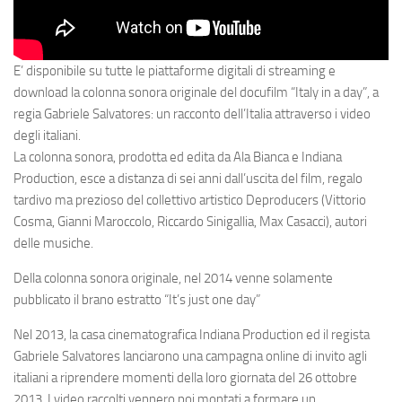
E’ disponibile su tutte le piattaforme digitali di streaming e
download la colonna sonora originale del docufilm “Italy in a day”, a
regia Gabriele Salvatores: un racconto dell’Italia attraverso i video
degli italiani.
La colonna sonora, prodotta ed edita da Ala Bianca e Indiana
Production, esce a distanza di sei anni dall’uscita del film, regalo
tardivo ma prezioso del collettivo artistico Deproducers (Vittorio
Cosma, Gianni Maroccolo, Riccardo Sinigallia, Max Casacci), autori
delle musiche.
Della colonna sonora originale, nel 2014 venne solamente
pubblicato il brano estratto “It’s just one day”
Nel 2013, la casa cinematografica Indiana Production ed il regista
Gabriele Salvatores lanciarono una campagna online di invito agli
italiani a riprendere momenti della loro giornata del 26 ottobre
2013. I video raccolti vennero poi montati a formare un