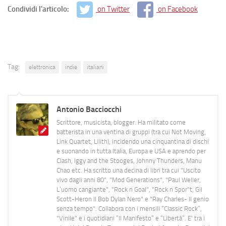
Condividi l'articolo:
on Twitter
on Facebook
Tag:
elettronica
indie
italiani
Antonio Bacciocchi
Scrittore, musicista, blogger. Ha militato come
batterista in una ventina di gruppi (tra cui Not Moving,
Link Quartet, Lilith), incidendo una cinquantina di dischi
e suonando in tutta Italia, Europa e USA e aprendo per
Clash, Iggy and the Stooges, Johnny Thunders, Manu
Chao etc. Ha scritto una decina di libri tra cui "Uscito
vivo dagli anni 80", "Mod Generations", "Paul Weller,
L’uomo cangiante", "Rock n Goal", "Rock n Spor"t, Gil
Scott-Heron Il Bob Dylan Nero" e "Ray Charles- Il genio
senza tempo". Collabora con i mensili “Classic Rock”,
"Vinile" e i quotidiani “Il Manifesto” e “Libertà”. E' tra i