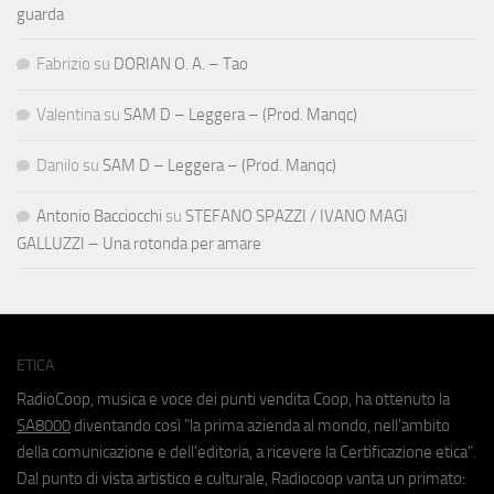
guarda
Fabrizio
su
DORIAN O. A. – Tao
Valentina
su
SAM D – Leggera – (Prod. Manqc)
Danilo
su
SAM D – Leggera – (Prod. Manqc)
Antonio Bacciocchi
su
STEFANO SPAZZI / IVANO MAGI
GALLUZZI – Una rotonda per amare
ETICA
RadioCoop, musica e voce dei punti vendita Coop, ha ottenuto la
SA8000
diventando così "la prima azienda al mondo, nell'ambito
della comunicazione e dell'editoria, a ricevere la Certificazione etica".
Dal punto di vista artistico e culturale, Radiocoop vanta un primato: