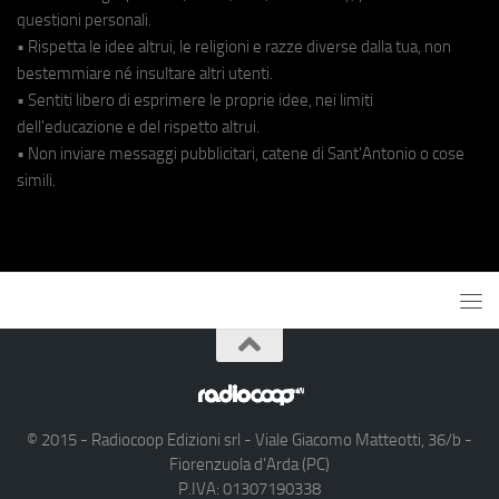
questioni personali.
• Rispetta le idee altrui, le religioni e razze diverse dalla tua, non
bestemmiare né insultare altri utenti.
• Sentiti libero di esprimere le proprie idee, nei limiti
dell'educazione e del rispetto altrui.
• Non inviare messaggi pubblicitari, catene di Sant'Antonio o cose
simili.
© 2015 - Radiocoop Edizioni srl - Viale Giacomo Matteotti, 36/b -
Fiorenzuola d'Arda (PC)
P.IVA: 01307190338