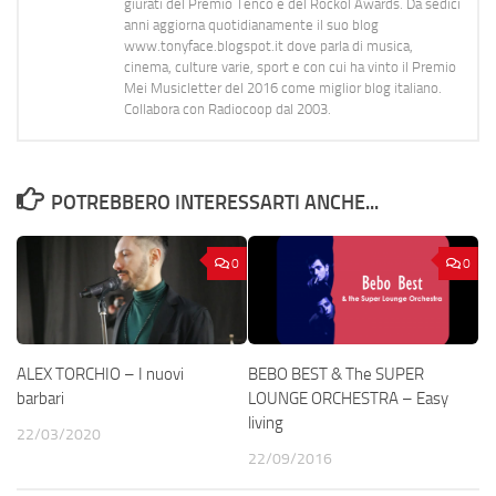
giurati del Premio Tenco e del Rockol Awards. Da sedici
anni aggiorna quotidianamente il suo blog
www.tonyface.blogspot.it dove parla di musica,
cinema, culture varie, sport e con cui ha vinto il Premio
Mei Musicletter del 2016 come miglior blog italiano.
Collabora con Radiocoop dal 2003.
POTREBBERO INTERESSARTI ANCHE...
0
0
ALEX TORCHIO – I nuovi
BEBO BEST & The SUPER
barbari
LOUNGE ORCHESTRA – Easy
living
22/03/2020
22/09/2016