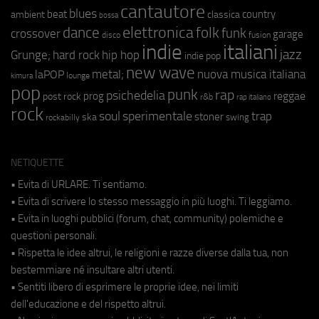
cantautore
blues
beat
country
ambient
classica
bossa
elettronica
dance
folk
funk
crossover
garage
fusion
disco
indie
italiani
jazz
hip hop
Grunge;
hard rock
indie pop
new wave
metal;
nuova musica italiana
laPOP
lounge
kimura
pop
punk
rap
psichedelia
reggae
prog
post rock
r&b
rap italiano
rock
soul
sperimentale
trap
stoner
ska
swing
rockabilly
NETIQUETTE
• Evita di URLARE. Ti sentiamo.
• Evita di scrivere lo stesso messaggio in più luoghi. Ti leggiamo.
• Evita in luoghi pubblici (forum, chat, community) polemiche e
questioni personali.
• Rispetta le idee altrui, le religioni e razze diverse dalla tua, non
bestemmiare né insultare altri utenti.
• Sentiti libero di esprimere le proprie idee, nei limiti
dell'educazione e del rispetto altrui.