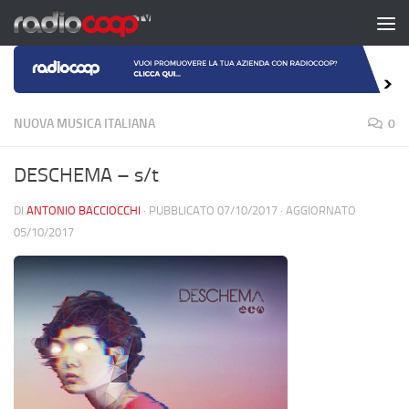
Salta al contenuto
NUOVA MUSICA ITALIANA
0
DESCHEMA – s/t
DI
ANTONIO BACCIOCCHI
· PUBBLICATO
07/10/2017
· AGGIORNATO
05/10/2017