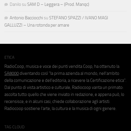
Danilo
su
SAM D – Leggera – (Prod. Manqc)
Antonio Bacciocchi
su
STEFANO SPAZZI / IVANO MAGI
GALLUZZI – Una rotonda per amare
ETICA
RadioCoop, musica e voce dei punti vendita Coop, ha ottenuto la
SA8000
diventando così "la prima azienda al mondo, nell'ambito
della comunicazione e dell'editoria, a ricevere la Certificazione etica".
Dal punto di vista artistico e culturale, Radiocoop vanta un primato:
ascolta tutto quello che viene inviato in redazione, e appena può, lo
recensisce, e in alcuni casi, chiede collaborazione agli artisti.
Radiocoop sostiene l'arte, la cultura e la musica di ogni genere.
TAG CLOUD