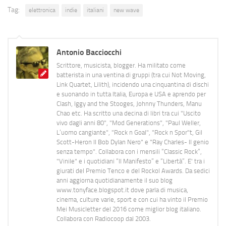
Tag:
elettronica
indie
italiani
new wave
Antonio Bacciocchi
Scrittore, musicista, blogger. Ha militato come
batterista in una ventina di gruppi (tra cui Not Moving,
Link Quartet, Lilith), incidendo una cinquantina di dischi
e suonando in tutta Italia, Europa e USA e aprendo per
Clash, Iggy and the Stooges, Johnny Thunders, Manu
Chao etc. Ha scritto una decina di libri tra cui "Uscito
vivo dagli anni 80", "Mod Generations", "Paul Weller,
L’uomo cangiante", "Rock n Goal", "Rock n Spor"t, Gil
Scott-Heron Il Bob Dylan Nero" e "Ray Charles- Il genio
senza tempo". Collabora con i mensili “Classic Rock”,
"Vinile" e i quotidiani “Il Manifesto” e “Libertà”. E' tra i
giurati del Premio Tenco e del Rockol Awards. Da sedici
anni aggiorna quotidianamente il suo blog
www.tonyface.blogspot.it dove parla di musica,
cinema, culture varie, sport e con cui ha vinto il Premio
Mei Musicletter del 2016 come miglior blog italiano.
Collabora con Radiocoop dal 2003.