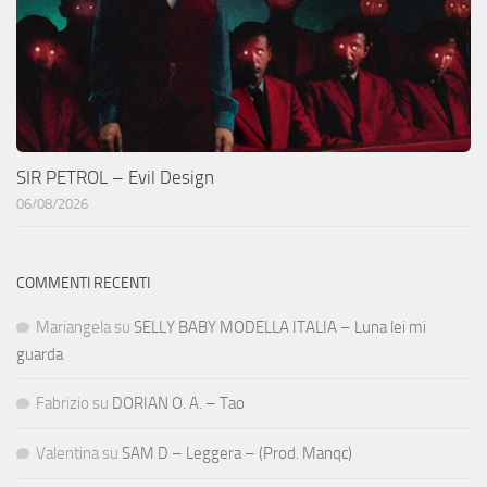
SIR PETROL – Evil Design
06/08/2026
COMMENTI RECENTI
Mariangela
su
SELLY BABY MODELLA ITALIA – Luna lei mi
guarda
Fabrizio
su
DORIAN O. A. – Tao
Valentina
su
SAM D – Leggera – (Prod. Manqc)