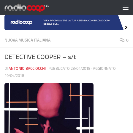
Salta al contenuto
NUOVA MUSICA ITALIANA
0
DETECTIVE COOPER – s/t
DI
ANTONIO BACCIOCCHI
· PUBBLICATO
23/04/2018
· AGGIORNATO
19/04/2018