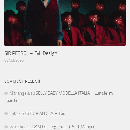
SIR PETROL – Evil Design
06/08/2026
COMMENTI RECENTI
Mariangela
su
SELLY BABY MODELLA ITALIA – Luna lei mi
guarda
Fabrizio
su
DORIAN O. A. – Tao
Valentina
su
SAM D – Leggera – (Prod. Manqc)