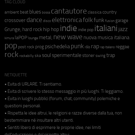
TAG CLOUD
cantautore
blues
beat
country
ambient
classica
bossa
elettronica
dance
folk
funk
crossover
garage
fusion
disco
indie
italiani
jazz
hip hop
Grunge;
hard rock
indie pop
new wave
metal;
nuova musica italiana
laPOP
lounge
kimura
pop
punk
rap
psichedelia
reggae
prog
post rock
r&b
rap italiano
rock
soul
sperimentale
trap
stoner
ska
swing
rockabilly
NETIQUETTE
• Evita di URLARE. Ti sentiamo.
• Evita di scrivere lo stesso messaggio in più luoghi. Ti leggiamo.
• Evita in luoghi pubblici (forum, chat, community) polemiche e
questioni personali.
• Rispetta le idee altrui, le religioni e razze diverse dalla tua, non
bestemmiare né insultare altri utenti.
• Sentiti libero di esprimere le proprie idee, nei limiti
dell'educazione e del rispetto altrui.