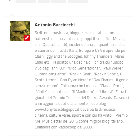
Antonio Bacciocchi
Scrittore, musicista, blogger. Ha militato come
batterista in una ventina di gruppi (tra cui Not Moving,
Link Quartet, Lilith), incidendo una cinquantina di dischi
e suonando in tutta Italia, Europa e USA e aprendo per
Clash, Iggy and the Stooges, Johnny Thunders, Manu
Chao etc. Ha scritto una decina di libri tra cui "Uscito
vivo dagli anni 80", "Mod Generations", "Paul Weller,
L’uomo cangiante", "Rock n Goal", "Rock n Spor"t, Gil
Scott-Heron Il Bob Dylan Nero" e "Ray Charles- Il genio
senza tempo". Collabora con i mensili “Classic Rock”,
"Vinile" e i quotidiani “Il Manifesto” e “Libertà”. E' tra i
giurati del Premio Tenco e del Rockol Awards. Da sedici
anni aggiorna quotidianamente il suo blog
www.tonyface.blogspot.it dove parla di musica,
cinema, culture varie, sport e con cui ha vinto il Premio
Mei Musicletter del 2016 come miglior blog italiano.
Collabora con Radiocoop dal 2003.