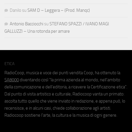
Danilo
su
SAM D – Leggera – (Prod. Manqc)
Antonio Bacciocchi
su
STEFANO SPAZZI / IVANO MAGI
GALLUZZI – Una rotonda per amare
ETICA
RadioCoop, musica e voce dei punti vendita Coop, ha ottenuto la
SA8000
diventando così "la prima azienda al mondo, nell'ambito
della comunicazione e dell'editoria, a ricevere la Certificazione etica".
Dal punto di vista artistico e culturale, Radiocoop vanta un primato:
ascolta tutto quello che viene inviato in redazione, e appena può, lo
recensisce, e in alcuni casi, chiede collaborazione agli artisti.
Radiocoop sostiene l'arte, la cultura e la musica di ogni genere.