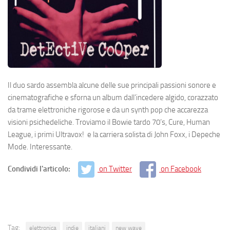
Il duo sardo assembla alcune delle sue principali passioni sonore e
cinematografiche e sforna un album dall’incedere algido, corazzato
da trame elettroniche rigorose e da un synth pop che accarezza
visioni psichedeliche. Troviamo il Bowie tardo 70’s, Cure, Human
League, i primi Ultravox! e la carriera solista di John Foxx, i Depeche
Mode. Interessante.
Condividi l'articolo:
on Twitter
on Facebook
Tag:
elettronica
indie
italiani
new wave