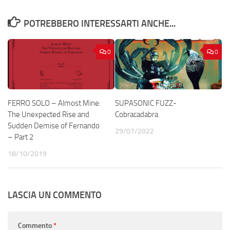
POTREBBERO INTERESSARTI ANCHE...
0
0
FERRO SOLO – Almost Mine:
SUPASONIC FUZZ-
The Unexpected Rise and
Cobracadabra
Sudden Demise of Fernando
29/07/2022
– Part 2
18/10/2019
LASCIA UN COMMENTO
Commento
*