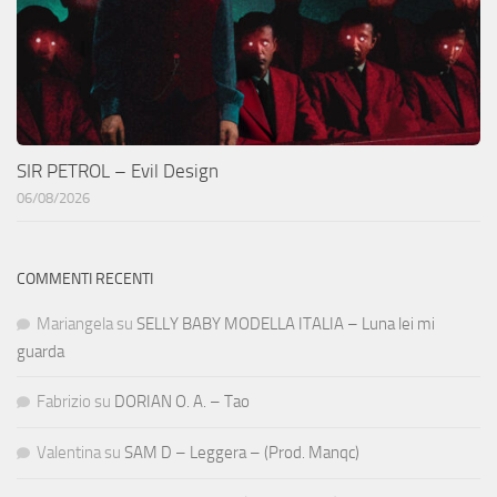
SIR PETROL – Evil Design
06/08/2026
COMMENTI RECENTI
Mariangela
su
SELLY BABY MODELLA ITALIA – Luna lei mi
guarda
Fabrizio
su
DORIAN O. A. – Tao
Valentina
su
SAM D – Leggera – (Prod. Manqc)