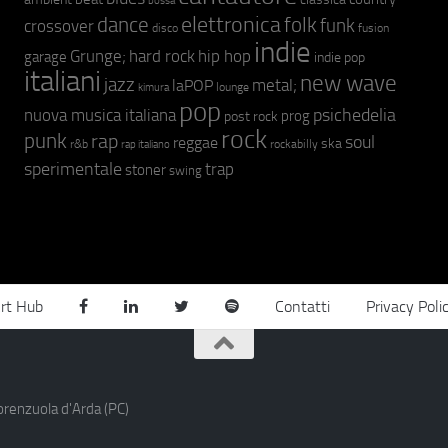
bossa
elettronica
dance
folk
funk
crossover
fusion
disco
indie
hip hop
Grunge;
hard rock
garage
indie pop
italiani
new wave
jazz
metal;
laPOP
lounge
kimura
pop
psichedelia
nuova musica italiana
prog
post rock
rock
punk
rap
soul
reggae
ska
r&b
rockabilly
rap italiano
sperimentale
trap
stoner
swing
rt Hub
Contatti
Privacy Poli
orenzuola d'Arda (PC)