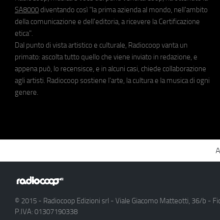
SA8000
diventando così "la prima azienda al mondo, nell'ambito
della comunicazione e dell'editoria, a ricevere la Certificazione
etica".
Dal punto di vista artistico e culturale, Radiocoop vanta un
primato: ascolta tutto quello che viene inviato in redazione, e
appena può, lo recensisce, e in alcuni casi, chiede collaborazione
agli artisti. Radiocoop sostiene l'arte, la cultura e la musica di ogni
genere.
A
© 2015 - Radiocoop Edizioni srl - Viale Giacomo Matteotti, 36/b - Fi
P.IVA: 01307190338