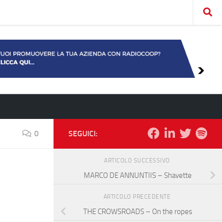
0
SEGUICI:
ARTICOLO SUCCESSIVO
MARCO DE ANNUNTIIS – Shavette
ARTICOLO PRECEDENTE
THE CROWSROADS – On the ropes