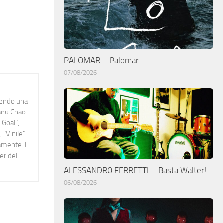
PALOMAR – Palomar
07/08/2026
idendo una
Manu Chao
 Goal",
 "Vinile"
namente il
er del
ALESSANDRO FERRETTI – Basta Walter!
06/08/2026