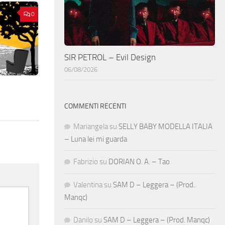
0
SIR PETROL – Evil Design
06/08/2026
COMMENTI RECENTI
Mariangela
su
SELLY BABY MODELLA ITALIA
– Luna lei mi guarda
Fabrizio
su
DORIAN O. A. – Tao
Valentina
su
SAM D – Leggera – (Prod.
Manqc)
Danilo
su
SAM D – Leggera – (Prod. Manqc)