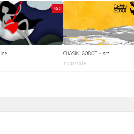
0
line
CHASIN’ GODOT – s/t
14/01/2019