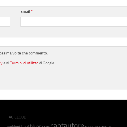
Email
*
prossima volta che commento.
cy
e ai
Termini di utilizzo
di Google.
TAG CLOUD
cantautore
blues
beat
country
ambient
classica