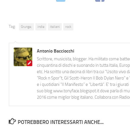
Tag:
Grunge;
indie
italiani
rock
Antonio Bacciocchi
Scrittore, musicista, blogger. Ha militato come batter
cinquantina di dischi e suonando in tutta Italia, E
etc. Ha scritto una decina di libri tra cui "Uscito viv
"Rock n Spor"t, Gil Scott-Heron Il Bob Dylan Nero" e "
e i quotidiani “Il Manifesto” e “Libertà”. E' tra i gi
suo blog www.tonyface.blogspot.it dove parla di music
2016 come miglior blog italiano. Collabora con Radi
POTREBBERO INTERESSARTI ANCHE...