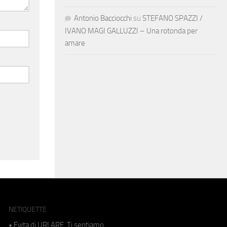
Antonio Bacciocchi
su
STEFANO SPAZZI /
IVANO MAGI GALLUZZI – Una rotonda per
amare
NETIQUETTE
• Evita di URLARE. Ti sentiamo.