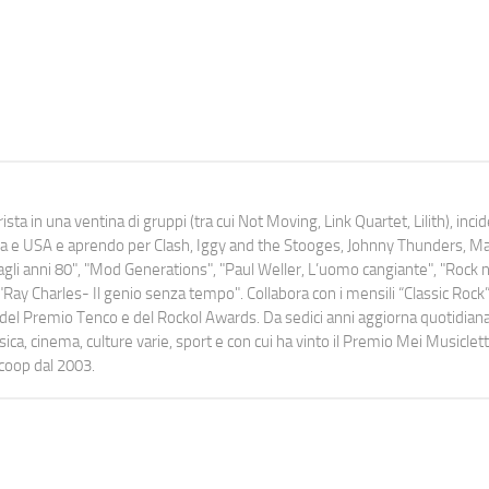
ista in una ventina di gruppi (tra cui Not Moving, Link Quartet, Lilith), inc
uropa e USA e aprendo per Clash, Iggy and the Stooges, Johnny Thunders, 
o dagli anni 80", "Mod Generations", "Paul Weller, L’uomo cangiante", "Rock n
Ray Charles- Il genio senza tempo". Collabora con i mensili “Classic Rock”,
urati del Premio Tenco e del Rockol Awards. Da sedici anni aggiorna quotidia
a, cinema, culture varie, sport e con cui ha vinto il Premio Mei Musiclett
ocoop dal 2003.