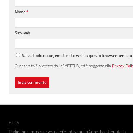
Nome
*
Sito web
Salva il mio nome, email e sito web in questo browser per la 
Questo sito è protetto da reCAPTCHA, ed è soggetto alla
Privacy Poli
ETICA
RadioCoop, musica e voce dei punti vendita Coop, ha ottenuto la