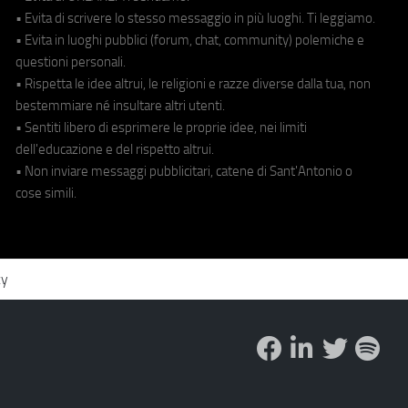
• Evita di scrivere lo stesso messaggio in più luoghi. Ti leggiamo.
• Evita in luoghi pubblici (forum, chat, community) polemiche e
questioni personali.
• Rispetta le idee altrui, le religioni e razze diverse dalla tua, non
bestemmiare né insultare altri utenti.
• Sentiti libero di esprimere le proprie idee, nei limiti
dell'educazione e del rispetto altrui.
• Non inviare messaggi pubblicitari, catene di Sant'Antonio o
cose simili.
cy