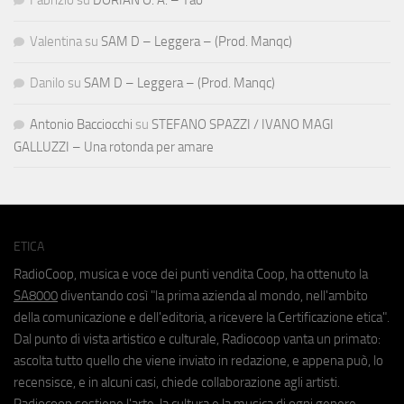
Fabrizio
su
DORIAN O. A. – Tao
Valentina
su
SAM D – Leggera – (Prod. Manqc)
Danilo
su
SAM D – Leggera – (Prod. Manqc)
Antonio Bacciocchi
su
STEFANO SPAZZI / IVANO MAGI
GALLUZZI – Una rotonda per amare
ETICA
RadioCoop, musica e voce dei punti vendita Coop, ha ottenuto la
SA8000
diventando così "la prima azienda al mondo, nell'ambito
della comunicazione e dell'editoria, a ricevere la Certificazione etica".
Dal punto di vista artistico e culturale, Radiocoop vanta un primato:
ascolta tutto quello che viene inviato in redazione, e appena può, lo
recensisce, e in alcuni casi, chiede collaborazione agli artisti.