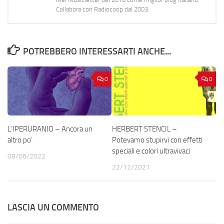
Collabora con Radiocoop dal 2003.
POTREBBERO INTERESSARTI ANCHE...
0
0
L’IPERURANIO – Ancora un
HERBERT STENCIL –
altro po’
Potevamo stupirvi con effetti
speciali e colori ultravivaci
08/06/2022
22/12/2021
LASCIA UN COMMENTO