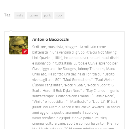
Tag:
indie
italiani
punk
rock
Antonio Bacciocchi
Scrittore, musicista, blogger. Ha militato come
batterista in una ventina di gruppi (tra cui Not Moving,
Link Quartet, Lilith), incidendo una cinquantina di dischi
e suonando in tutta Italia, Europa e USA e aprendo per
Clash, Iggy and the Stooges, Johnny Thunders, Manu
Chao etc. Ha scritto una decina di libri tra cui "Uscito
vivo dagli anni 80", "Mod Generations", "Paul Weller,
L’uomo cangiante", "Rock n Goal", "Rock n Spor"t, Gil
Scott-Heron Il Bob Dylan Nero" e "Ray Charles- Il genio
senza tempo". Collabora con i mensili “Classic Rock”,
"Vinile" e i quotidiani “Il Manifesto” e “Libertà”. E' tra i
giurati del Premio Tenco e del Rockol Awards. Da sedici
anni aggiorna quotidianamente il suo blog
www.tonyface.blogspot.it dove parla di musica,
cinema, culture varie, sport e con cui ha vinto il Premio
Mei Musicletter del 2016 come miglior blog italiano.