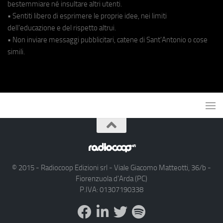
bestemmiare né insultare altri utenti.
• Sentiti libero di esprimere le proprie idee, nei limiti
dell'educazione e del rispetto altrui.
• Non inviare messaggi pubblicitari, catene di Sant'Antonio o cose
simili.
© 2015 - Radiocoop Edizioni srl - Viale Giacomo Matteotti, 36/b -
Fiorenzuola d'Arda (PC)
P.IVA: 01307190338