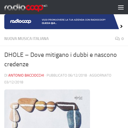
Salta al contenuto
NUOVA MUSICA ITALIANA
0
DHOLE – Dove mitigano i dubbi e nascono
credenze
DI
ANTONIO BACCIOCCHI
· PUBBLICATO
06/12/2018
· AGGIORNATO
03/12/2018