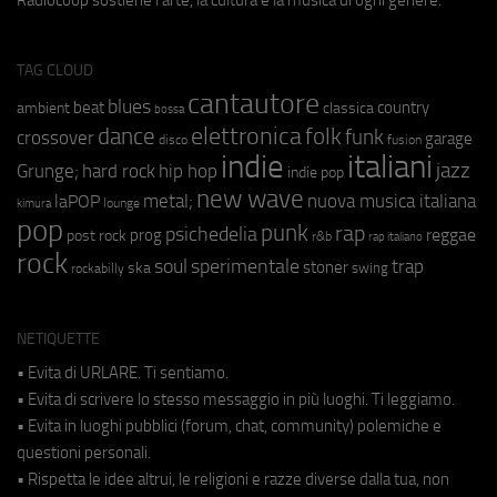
Radiocoop sostiene l'arte, la cultura e la musica di ogni genere.
TAG CLOUD
cantautore
blues
beat
country
ambient
classica
bossa
elettronica
dance
folk
funk
crossover
garage
fusion
disco
indie
italiani
jazz
hip hop
Grunge;
hard rock
indie pop
new wave
metal;
nuova musica italiana
laPOP
lounge
kimura
pop
punk
rap
psichedelia
reggae
prog
post rock
r&b
rap italiano
rock
soul
sperimentale
trap
stoner
ska
swing
rockabilly
NETIQUETTE
• Evita di URLARE. Ti sentiamo.
• Evita di scrivere lo stesso messaggio in più luoghi. Ti leggiamo.
• Evita in luoghi pubblici (forum, chat, community) polemiche e
questioni personali.
• Rispetta le idee altrui, le religioni e razze diverse dalla tua, non