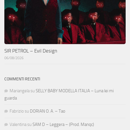
SIR PETROL – Evil Design
06/08/2026
COMMENTI RECENTI
Mariangela
su
SELLY BABY MODELLA ITALIA – Luna lei mi
guarda
Fabrizio
su
DORIAN O. A. – Tao
Valentina
su
SAM D – Leggera – (Prod. Manqc)