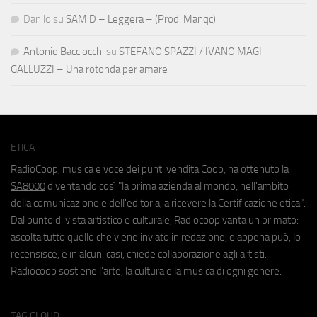
Danilo
su
SAM D – Leggera – (Prod. Manqc)
Antonio Bacciocchi
su
STEFANO SPAZZI / IVANO MAGI
GALLUZZI – Una rotonda per amare
ETICA
RadioCoop, musica e voce dei punti vendita Coop, ha ottenuto la
SA8000
diventando così "la prima azienda al mondo, nell'ambito
della comunicazione e dell'editoria, a ricevere la Certificazione etica".
Dal punto di vista artistico e culturale, Radiocoop vanta un primato:
ascolta tutto quello che viene inviato in redazione, e appena può, lo
recensisce, e in alcuni casi, chiede collaborazione agli artisti.
Radiocoop sostiene l'arte, la cultura e la musica di ogni genere.
TAG CLOUD