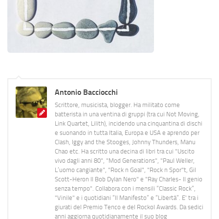
Antonio Bacciocchi
Scrittore, musicista, blogger. Ha militato come
batterista in una ventina di gruppi (tra cui Not Moving,
Link Quartet, Lilith), incidendo una cinquantina di dischi
e suonando in tutta Italia, Europa e USA e aprendo per
Clash, Iggy and the Stooges, Johnny Thunders, Manu
Chao etc. Ha scritto una decina di libri tra cui "Uscito
vivo dagli anni 80", "Mod Generations", "Paul Weller,
L’uomo cangiante", "Rock n Goal", "Rock n Spor"t, Gil
Scott-Heron Il Bob Dylan Nero" e "Ray Charles- Il genio
senza tempo". Collabora con i mensili “Classic Rock”,
"Vinile" e i quotidiani “Il Manifesto” e “Libertà”. E' tra i
giurati del Premio Tenco e del Rockol Awards. Da sedici
anni aggiorna quotidianamente il suo blog