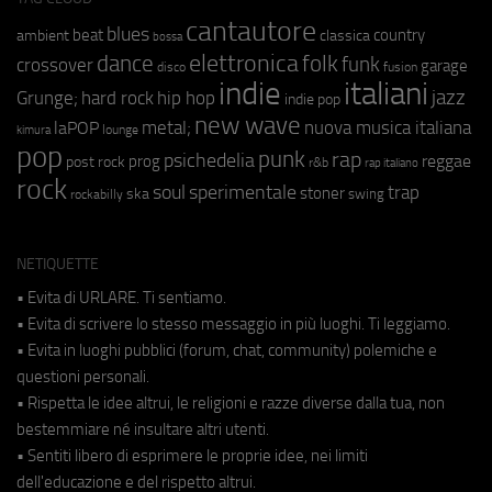
cantautore
blues
beat
country
ambient
classica
bossa
elettronica
dance
folk
funk
crossover
garage
fusion
disco
indie
italiani
jazz
hip hop
Grunge;
hard rock
indie pop
new wave
metal;
nuova musica italiana
laPOP
lounge
kimura
pop
punk
rap
psichedelia
reggae
prog
post rock
r&b
rap italiano
rock
soul
sperimentale
trap
stoner
ska
swing
rockabilly
NETIQUETTE
• Evita di URLARE. Ti sentiamo.
• Evita di scrivere lo stesso messaggio in più luoghi. Ti leggiamo.
• Evita in luoghi pubblici (forum, chat, community) polemiche e
questioni personali.
• Rispetta le idee altrui, le religioni e razze diverse dalla tua, non
bestemmiare né insultare altri utenti.
• Sentiti libero di esprimere le proprie idee, nei limiti
dell'educazione e del rispetto altrui.