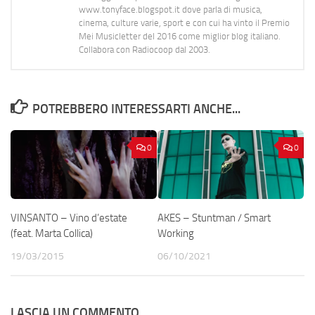
www.tonyface.blogspot.it dove parla di musica,
cinema, culture varie, sport e con cui ha vinto il Premio
Mei Musicletter del 2016 come miglior blog italiano.
Collabora con Radiocoop dal 2003.
POTREBBERO INTERESSARTI ANCHE...
0
0
VINSANTO – Vino d’estate
AKES – Stuntman / Smart
(feat. Marta Collica)
Working
19/03/2015
06/10/2021
LASCIA UN COMMENTO