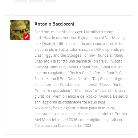
Antonio Bacciocchi
Scrittore, musicista, blogger. Ha militato come
batterista in una ventina di gruppi (tra cui Not Moving,
Link Quartet, Lilith), incidendo una cinquantina di dischi
e suonando in tutta Italia, Europa e USA e aprendo per
Clash, Iggy and the Stooges, Johnny Thunders, Manu
Chao etc. Ha scritto una decina di libri tra cui "Uscito
vivo dagli anni 80", "Mod Generations", "Paul Weller,
L’uomo cangiante", "Rock n Goal", "Rock n Spor"t, Gil
Scott-Heron Il Bob Dylan Nero" e "Ray Charles- Il genio
senza tempo". Collabora con i mensili “Classic Rock”,
"Vinile" e i quotidiani “Il Manifesto” e “Libertà”. E' tra i
giurati del Premio Tenco e del Rockol Awards. Da sedici
anni aggiorna quotidianamente il suo blog
www.tonyface.blogspot.it dove parla di musica,
cinema, culture varie, sport e con cui ha vinto il Premio
Mei Musicletter del 2016 come miglior blog italiano.
Collabora con Radiocoop dal 2003.