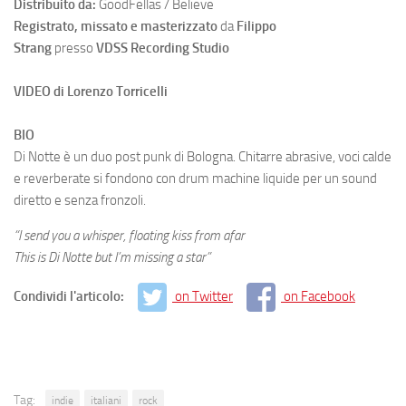
Distribuito da:
GoodFellas / Believe
Registrato, missato e masterizzato
da
Filippo
Strang
presso
VDSS Recording Studio
VIDEO di Lorenzo Torricelli
BIO
Di Notte è un duo post punk di Bologna. Chitarre abrasive, voci calde
e reverberate si fondono con drum machine liquide per un sound
diretto e senza fronzoli.
“I send you a whisper, floating kiss from afar
This is Di Notte but I’m missing a star”
Condividi l'articolo:
on Twitter
on Facebook
Tag:
indie
italiani
rock