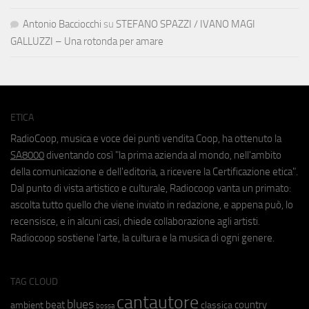
Antonio Bacciocchi
su
STEFANO SPAZZI / IVANO MAGI
GALLUZZI – Una rotonda per amare
ETICA
RadioCoop, musica e voce dei punti vendita Coop, ha ottenuto la
SA8000
diventando così "la prima azienda al mondo, nell'ambito
della comunicazione e dell'editoria, a ricevere la Certificazione etica".
Dal punto di vista artistico e culturale, Radiocoop vanta un primato:
ascolta tutto quello che viene inviato in redazione, e appena può, lo
recensisce, e in alcuni casi, chiede collaborazione agli artisti.
Radiocoop sostiene l'arte, la cultura e la musica di ogni genere.
TAG CLOUD
cantautore
blues
beat
country
ambient
classica
bossa