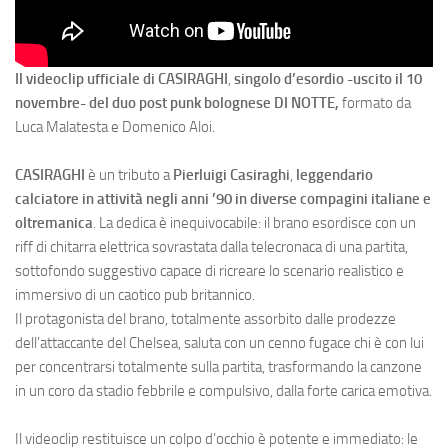
Il videoclip ufficiale di
CASIRAGHI
,
singolo d’esordio -uscito il 10
novembre- del duo post punk bolognese
DI NOTTE
,
formato da
Luca Malatesta e Domenico Aloi.
CASIRAGHI
è un tributo a
Pierluigi Casiraghi
,
leggendario
calciatore in attività negli anni ’90 in diverse compagini italiane e
oltremanica
. La dedica è inequivocabile: il brano esordisce con un
riff di chitarra elettrica sovrastata dalla telecronaca di una partita,
sottofondo suggestivo capace di ricreare lo scenario realistico e
immersivo di un caotico pub britannico.
Il protagonista del brano, totalmente assorbito dalle prodezze
dell’attaccante del Chelsea, saluta con un cenno fugace chi è con lui
per concentrarsi totalmente sulla partita, trasformando la canzone
in un coro da stadio febbrile e compulsivo, dalla forte carica emotiva.
Il videoclip restituisce un colpo d’occhio è potente e immediato: le