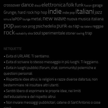
elettronica
dance
folk
funk
crossover
garage
fusion
disco
indie
italiani
jazz
hip hop
Grunge;
hard rock
indie pop
new wave
metal;
nuova musica italiana
laPOP
lounge
kimura
pop
punk
rap
psichedelia
reggae
prog
post rock
r&b
rap italiano
rock
soul
sperimentale
trap
stoner
ska
swing
rockabilly
NETIQUETTE
• Evita di URLARE. Ti sentiamo.
• Evita di scrivere lo stesso messaggio in più luoghi. Ti leggiamo.
• Evita in luoghi pubblici (forum, chat, community) polemiche e
questioni personali.
• Rispetta le idee altrui, le religioni e razze diverse dalla tua, non
bestemmiare né insultare altri utenti.
• Sentiti libero di esprimere le proprie idee, nei limiti
dell'educazione e del rispetto altrui.
• Non inviare messaggi pubblicitari, catene di Sant'Antonio o cose