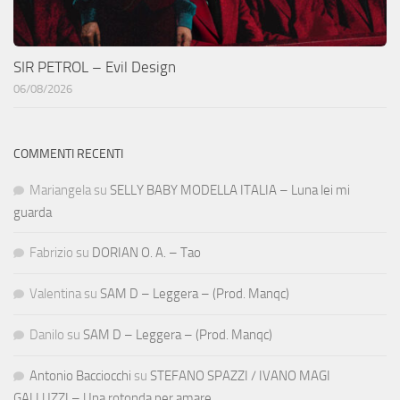
SIR PETROL – Evil Design
06/08/2026
COMMENTI RECENTI
Mariangela
su
SELLY BABY MODELLA ITALIA – Luna lei mi
guarda
Fabrizio
su
DORIAN O. A. – Tao
Valentina
su
SAM D – Leggera – (Prod. Manqc)
Danilo
su
SAM D – Leggera – (Prod. Manqc)
Antonio Bacciocchi
su
STEFANO SPAZZI / IVANO MAGI
GALLUZZI – Una rotonda per amare