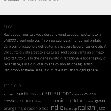
ETICA
RadioCoop, musica e voce dei punti vendita Coop, ha ottenuto la
SA8000
diventando così "la prima azienda al mondo, nell'ambito
della comunicazione e dell'editoria, a ricevere la Certificazione etica".
Dal punto di vista artistico e culturale, Radiocoop vanta un primato:
ascolta tutto quello che viene inviato in redazione, e appena può, lo
recensisce, e in alcuni casi, chiede collaborazione agli artisti.
Radiocoop sostiene l'arte, la cultura e la musica di ogni genere.
TAG CLOUD
cantautore
blues
beat
country
ambient
classica
bossa
elettronica
dance
folk
funk
crossover
garage
fusion
disco
indie
italiani
jazz
hip hop
Grunge;
hard rock
indie pop