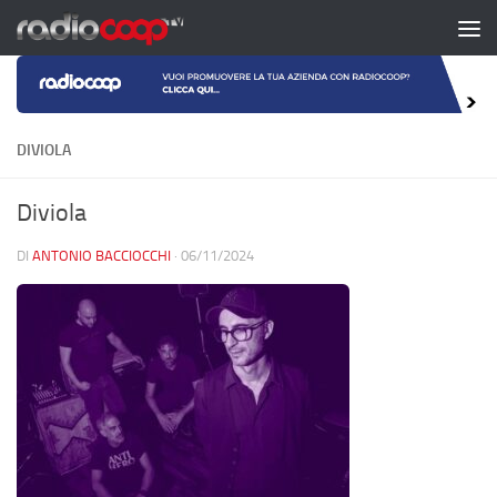
Salta al contenuto
DIVIOLA
Diviola
DI
ANTONIO BACCIOCCHI
·
06/11/2024