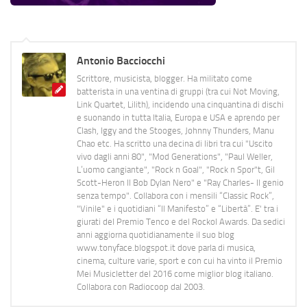
Antonio Bacciocchi
Scrittore, musicista, blogger. Ha militato come
batterista in una ventina di gruppi (tra cui Not Moving,
Link Quartet, Lilith), incidendo una cinquantina di dischi
e suonando in tutta Italia, Europa e USA e aprendo per
Clash, Iggy and the Stooges, Johnny Thunders, Manu
Chao etc. Ha scritto una decina di libri tra cui "Uscito
vivo dagli anni 80", "Mod Generations", "Paul Weller,
L’uomo cangiante", "Rock n Goal", "Rock n Spor"t, Gil
Scott-Heron Il Bob Dylan Nero" e "Ray Charles- Il genio
senza tempo". Collabora con i mensili “Classic Rock”,
"Vinile" e i quotidiani “Il Manifesto” e “Libertà”. E' tra i
giurati del Premio Tenco e del Rockol Awards. Da sedici
anni aggiorna quotidianamente il suo blog
www.tonyface.blogspot.it dove parla di musica,
cinema, culture varie, sport e con cui ha vinto il Premio
Mei Musicletter del 2016 come miglior blog italiano.
Collabora con Radiocoop dal 2003.