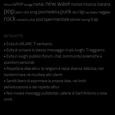
new wave
metal;
nuova musica italiana
laPOP
lounge
kimura
pop
punk
rap
psichedelia
reggae
prog
post rock
r&b
rap italiano
rock
soul
sperimentale
trap
stoner
ska
swing
rockabilly
NETIQUETTE
• Evita di URLARE. Ti sentiamo.
• Evita di scrivere lo stesso messaggio in più luoghi. Ti leggiamo.
• Evita in luoghi pubblici (forum, chat, community) polemiche e
questioni personali.
• Rispetta le idee altrui, le religioni e razze diverse dalla tua, non
bestemmiare né insultare altri utenti.
• Sentiti libero di esprimere le proprie idee, nei limiti
dell'educazione e del rispetto altrui.
• Non inviare messaggi pubblicitari, catene di Sant'Antonio o cose
simili.