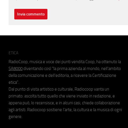
ETICA
RadioCoop, musica e voce dei punti vendita Coop, ha ottenuto la
SA8000
diventando così "la prima azienda al mondo, nell'ambito
della comunicazione e dell'editoria, a ricevere la Certificazione
etica".
Dal punto di vista artistico e culturale, Radiocoop vanta un
primato: ascolta tutto quello che viene inviato in redazione, e
appena può, lo recensisce, e in alcuni casi, chiede collaborazione
agli artisti. Radiocoop sostiene l'arte, la cultura e la musica di ogni
genere.