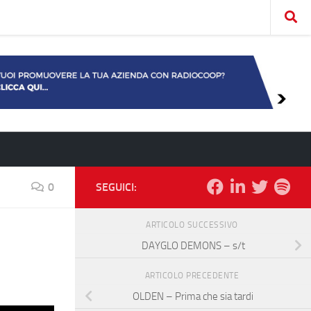
0
SEGUICI:
ARTICOLO SUCCESSIVO
DAYGLO DEMONS – s/t
ARTICOLO PRECEDENTE
OLDEN – Prima che sia tardi