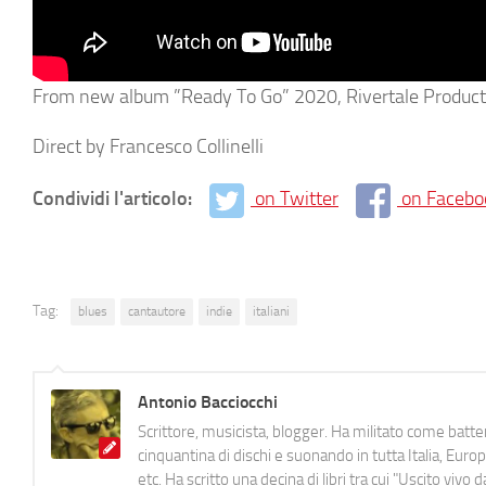
From new album ”Ready To Go” 2020, Rivertale Producti
Direct by Francesco Collinelli
Condividi l'articolo:
on Twitter
on Facebo
Tag:
blues
cantautore
indie
italiani
Antonio Bacciocchi
Scrittore, musicista, blogger. Ha militato come batter
cinquantina di dischi e suonando in tutta Italia, E
etc. Ha scritto una decina di libri tra cui "Uscito viv