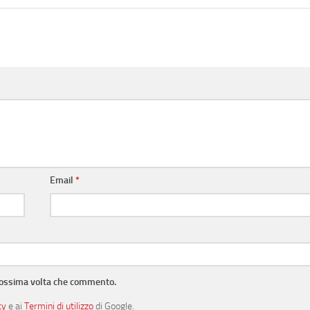
Email
*
prossima volta che commento.
cy
e ai
Termini di utilizzo
di Google.