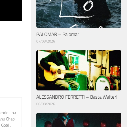
PALOMAR – Palomar
07/08/2026
ALESSANDRO FERRETTI – Basta Walter!
06/08/2026
idendo una
Manu Chao
 Goal",