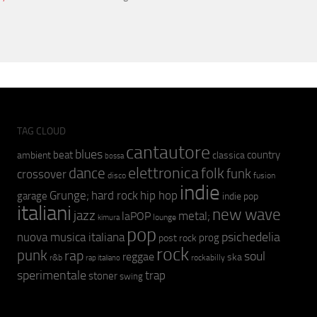
TAG CLOUD
cantautore
blues
beat
country
ambient
classica
bossa
elettronica
dance
folk
funk
crossover
fusion
disco
indie
hip hop
Grunge;
hard rock
garage
indie pop
italiani
new wave
jazz
metal;
laPOP
lounge
kimura
pop
psichedelia
nuova musica italiana
prog
post rock
rock
punk
rap
soul
reggae
ska
r&b
rockabilly
rap italiano
sperimentale
trap
stoner
swing