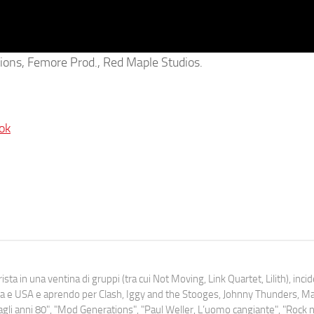
ons, Femore Prod., Red Maple Studios.
ok
ista in una ventina di gruppi (tra cui Not Moving, Link Quartet, Lilith), inc
uropa e USA e aprendo per Clash, Iggy and the Stooges, Johnny Thunders, 
o dagli anni 80", "Mod Generations", "Paul Weller, L’uomo cangiante", "Rock n