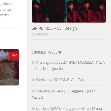
 "Vinile"
namente il
er del
SIR PETROL – Evil Design
06/08/2026
COMMENTI RECENTI
0
Mariangela
su
SELLY BABY MODELLA ITALIA
– Luna lei mi guarda
Fabrizio
su
DORIAN O. A. – Tao
Valentina
su
SAM D – Leggera – (Prod.
Manqc)
Danilo
su
SAM D – Leggera – (Prod. Manqc)