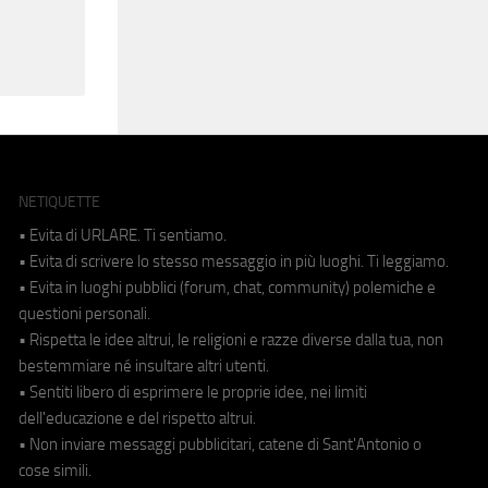
NETIQUETTE
• Evita di URLARE. Ti sentiamo.
• Evita di scrivere lo stesso messaggio in più luoghi. Ti leggiamo.
• Evita in luoghi pubblici (forum, chat, community) polemiche e
questioni personali.
• Rispetta le idee altrui, le religioni e razze diverse dalla tua, non
bestemmiare né insultare altri utenti.
• Sentiti libero di esprimere le proprie idee, nei limiti
dell'educazione e del rispetto altrui.
• Non inviare messaggi pubblicitari, catene di Sant'Antonio o
cose simili.