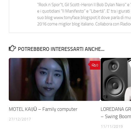
"Rock n Spor"t, Gil Scott-Heron Il Bob Dylan Nero" e "
e i quotidiani “Il Manifesto” e “Libertà”. E' tra i gi
suo blog www.tonyface.blogspot.it dove parla di music
2016 come miglior blog italiano. Collabora con Radi
POTREBBERO INTERESSARTI ANCHE...
0
MOTEL KAIJŪ – Family computer
LOREDANA GR
– Swing Boom
27/12/2017
11/11/2019