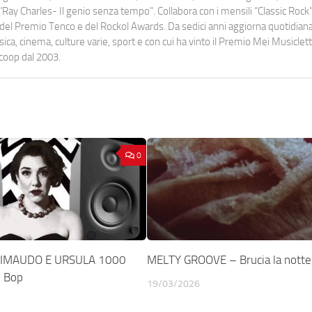
Ray Charles- Il genio senza tempo". Collabora con i mensili “Classic Rock”,
urati del Premio Tenco e del Rockol Awards. Da sedici anni aggiorna quotidia
a, cinema, culture varie, sport e con cui ha vinto il Premio Mei Musiclett
ocoop dal 2003.
0
IMAUDO E URSULA 1000
MELTY GROOVE – Brucia la notte
 Bop
19/03/2026