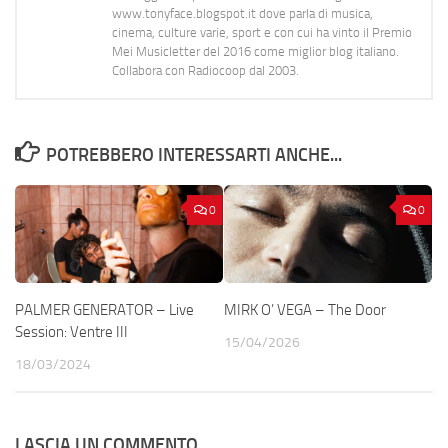
www.tonyface.blogspot.it dove parla di musica,
cinema, culture varie, sport e con cui ha vinto il Premio
Mei Musicletter del 2016 come miglior blog italiano.
Collabora con Radiocoop dal 2003.
POTREBBERO INTERESSARTI ANCHE...
0
0
PALMER GENERATOR – Live
MIRK O’ VEGA – The Door
Session: Ventre III
15/04/2026
18/03/2024
LASCIA UN COMMENTO