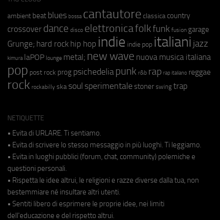
cantautore
blues
beat
country
ambient
classica
bossa
elettronica
dance
folk
funk
crossover
garage
fusion
disco
indie
italiani
jazz
hip hop
Grunge;
hard rock
indie pop
new wave
metal;
nuova musica italiana
laPOP
lounge
kimura
pop
punk
rap
psichedelia
reggae
prog
post rock
r&b
rap italiano
rock
soul
sperimentale
trap
stoner
ska
swing
rockabilly
NETIQUETTE
• Evita di URLARE. Ti sentiamo.
• Evita di scrivere lo stesso messaggio in più luoghi. Ti leggiamo.
• Evita in luoghi pubblici (forum, chat, community) polemiche e
questioni personali.
• Rispetta le idee altrui, le religioni e razze diverse dalla tua, non
bestemmiare né insultare altri utenti.
• Sentiti libero di esprimere le proprie idee, nei limiti
dell'educazione e del rispetto altrui.