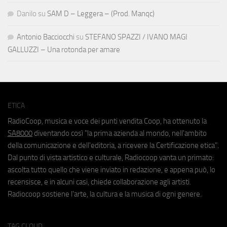
Danilo
su
SAM D – Leggera – (Prod. Manqc)
Antonio Bacciocchi
su
STEFANO SPAZZI / IVANO MAGI
GALLUZZI – Una rotonda per amare
ETICA
RadioCoop, musica e voce dei punti vendita Coop, ha ottenuto la
SA8000
diventando così "la prima azienda al mondo, nell'ambito
della comunicazione e dell'editoria, a ricevere la Certificazione etica".
Dal punto di vista artistico e culturale, Radiocoop vanta un primato:
ascolta tutto quello che viene inviato in redazione, e appena può, lo
recensisce, e in alcuni casi, chiede collaborazione agli artisti.
Radiocoop sostiene l'arte, la cultura e la musica di ogni genere.
TAG CLOUD