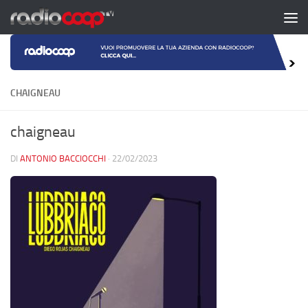
Salta al contenuto
CHAIGNEAU
chaigneau
DI
ANTONIO BACCIOCCHI
·
22/02/2023