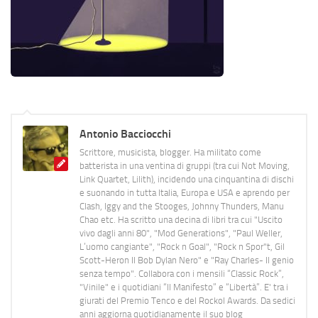
Antonio Bacciocchi
Scrittore, musicista, blogger. Ha militato come
batterista in una ventina di gruppi (tra cui Not Moving,
Link Quartet, Lilith), incidendo una cinquantina di dischi
e suonando in tutta Italia, Europa e USA e aprendo per
Clash, Iggy and the Stooges, Johnny Thunders, Manu
Chao etc. Ha scritto una decina di libri tra cui "Uscito
vivo dagli anni 80", "Mod Generations", "Paul Weller,
L’uomo cangiante", "Rock n Goal", "Rock n Spor"t, Gil
Scott-Heron Il Bob Dylan Nero" e "Ray Charles- Il genio
senza tempo". Collabora con i mensili “Classic Rock”,
"Vinile" e i quotidiani “Il Manifesto” e “Libertà”. E' tra i
giurati del Premio Tenco e del Rockol Awards. Da sedici
anni aggiorna quotidianamente il suo blog