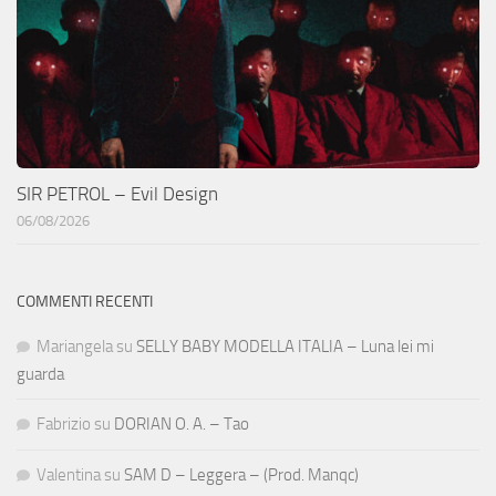
SIR PETROL – Evil Design
06/08/2026
COMMENTI RECENTI
Mariangela
su
SELLY BABY MODELLA ITALIA – Luna lei mi
guarda
Fabrizio
su
DORIAN O. A. – Tao
Valentina
su
SAM D – Leggera – (Prod. Manqc)