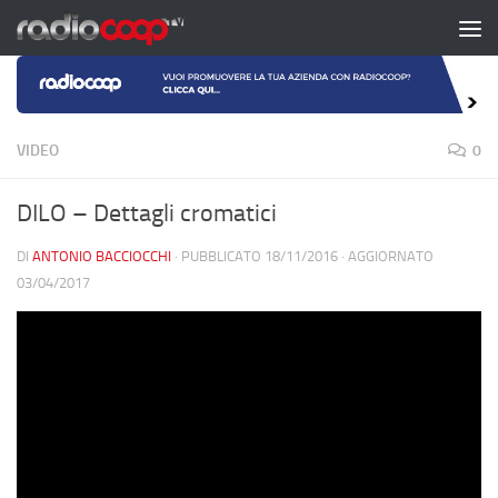
Salta al contenuto
VIDEO
0
DILO – Dettagli cromatici
DI
ANTONIO BACCIOCCHI
· PUBBLICATO
18/11/2016
· AGGIORNATO
03/04/2017