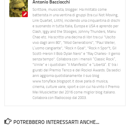
Antonio Bacciocchi
Scrittore, musicista, blogger. Ha militato come
batterista in una ventina di gruppi (tra cui Not Moving,
Link Quartet, Lilith), incidendo una cinquantina di dischi
e suonando in tutta Italia, Europa e USA e aprendo per
Clash, Iggy and the Stooges, Johnny Thunders, Manu
Chao etc. Ha scritto una decina di libri tra cui "Uscito
vivo dagli anni 80", "Mod Generations", "Paul Weller,
L’uomo cangiante", "Rock n Goal", "Rock n Spor"t, Gil
Scott-Heron Il Bob Dylan Nero" e "Ray Charles- Il genio
senza tempo". Collabora con i mensili “Classic Rock”,
"Vinile" e i quotidiani “Il Manifesto” e “Libertà”. E' tra i
giurati del Premio Tenco e del Rockol Awards. Da sedici
anni aggiorna quotidianamente il suo blog
www.tonyface.blogspot.it dove parla di musica,
cinema, culture varie, sport e con cui ha vinto il Premio
Mei Musicletter del 2016 come miglior blog italiano.
Collabora con Radiocoop dal 2003.
POTREBBERO INTERESSARTI ANCHE...