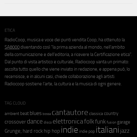
ETICA
RadioCoop, musica e voce dei punti vendita Coop, ha ottenuto la
SA8000
diventando così "la prima azienda al mondo, nell'ambito
della comunicazione e dell'editoria, a ricevere la Certificazione etica".
Dal punto di vista artistico e culturale, Radiocoop vanta un primato:
ascolta tutto quello che viene inviato in redazione, e appena può, lo
recensisce, e in alcuni casi, chiede collaborazione agli artisti.
Radiocoop sostiene l'arte, la cultura e la musica di ogni genere.
TAG CLOUD
cantautore
blues
beat
country
ambient
classica
bossa
elettronica
dance
folk
funk
crossover
garage
fusion
disco
indie
italiani
jazz
hip hop
Grunge;
hard rock
indie pop