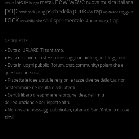
new wave
metal;
nuova musica italiana
laPOP
lounge
kimura
pop
punk
rap
psichedelia
reggae
prog
post rock
r&b
rap italiano
rock
soul
sperimentale
trap
stoner
ska
swing
rockabilly
NETIQUETTE
• Evita di URLARE. Ti sentiamo.
• Evita di scrivere lo stesso messaggio in più luoghi. Ti leggiamo.
• Evita in luoghi pubblici (forum, chat, community) polemiche e
questioni personali.
• Rispetta le idee altrui, le religioni e razze diverse dalla tua, non
bestemmiare né insultare altri utenti.
• Sentiti libero di esprimere le proprie idee, nei limiti
dell'educazione e del rispetto altrui.
• Non inviare messaggi pubblicitari, catene di Sant'Antonio o cose
simili.