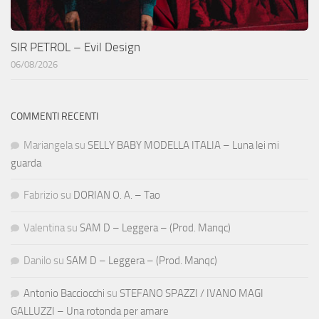
SIR PETROL – Evil Design
06/08/2026
COMMENTI RECENTI
Mariangela
su
SELLY BABY MODELLA ITALIA – Luna lei mi
guarda
Fabrizio
su
DORIAN O. A. – Tao
Valentina
su
SAM D – Leggera – (Prod. Manqc)
Danilo
su
SAM D – Leggera – (Prod. Manqc)
Antonio Bacciocchi
su
STEFANO SPAZZI / IVANO MAGI
GALLUZZI – Una rotonda per amare