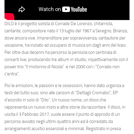
DILO
è il progetto solista di Corrade De Lorenzo, chitarrista,
cantante, compositore nato il 13 luglio del 1967 a Seregno, Brianza,
dove ancora vive. Imprenditore per sopravvivenza, cantautore per
vocazione, ha iniziato ad occuparsi di musica sin dagli anni del liceo.
Per oltre due decenni ha percorso la penisola con centinaia di
concerti live, producendo tre album in studio, rispettivamente con il
power trio “
Il motorino di Nicola
” e nel 2000 con i “
Corrado non
c’entra
”.
Poi le emozioni, le passioni e le ossessioni, hanno dato urgenza a
testi del tutto suoi, sino alle canzoni di “
Dettagli Cromatici”,
EP
d’esordio in solo di “
Dilo”.
Un nuovo nome, un disco che
rappresenta un nuovo inizio e altre storie da raccontare. Il disco, in
uscita il 3 Febbraio 2017, vuole essere il punto di approdo di un
percorso avviato negli ultimi quattro anni ed è corredato da
arrangiamenti acustici essenziali e minimali. Registrato in presa