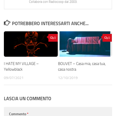
Collabora con Radiocoop dal 2003.
POTREBBERO INTERESSARTI ANCHE...
0
0
I HATE MY VILLAGE –
BOUVET – Casa mia, casa tua,
Yellowblack
casa nostra
09/07/2021
12/10/2019
LASCIA UN COMMENTO
Commento
*