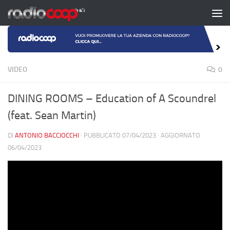
Salta al contenuto
VIDEO
0
DINING ROOMS – Education of A Scoundrel
(feat. Sean Martin)
DI
ANTONIO BACCIOCCHI
· PUBBLICATO
07/04/2023
· AGGIORNATO
06/04/2023