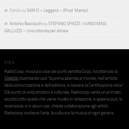
Danilo
su
SAM D – Leggera – (Prod. Manqc)
Antonio Bacciocchi
su
STEFANO SPAZZI / IVANO MAGI
GALLUZZI – Una rotonda per amare
ETICA
RadioCoop, musica e voce dei punti vendita Coop, ha ottenuto la
SA8000
diventando così "la prima azienda al mondo, nell'ambito
della comunicazione e dell'editoria, a ricevere la Certificazione etica".
Dal punto di vista artistico e culturale, Radiocoop vanta un primato:
ascolta tutto quello che viene inviato in redazione, e appena può, lo
recensisce, e in alcuni casi, chiede collaborazione agli artisti.
Radiocoop sostiene l'arte, la cultura e la musica di ogni genere.