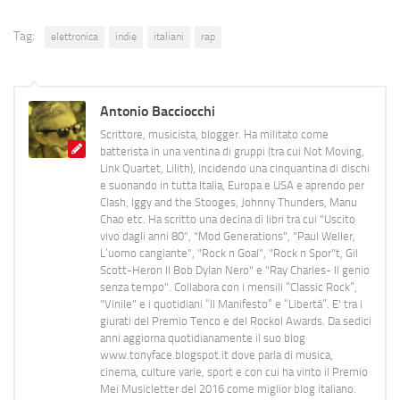
Tag:
elettronica
indie
italiani
rap
Antonio Bacciocchi
Scrittore, musicista, blogger. Ha militato come
batterista in una ventina di gruppi (tra cui Not Moving,
Link Quartet, Lilith), incidendo una cinquantina di dischi
e suonando in tutta Italia, Europa e USA e aprendo per
Clash, Iggy and the Stooges, Johnny Thunders, Manu
Chao etc. Ha scritto una decina di libri tra cui "Uscito
vivo dagli anni 80", "Mod Generations", "Paul Weller,
L’uomo cangiante", "Rock n Goal", "Rock n Spor"t, Gil
Scott-Heron Il Bob Dylan Nero" e "Ray Charles- Il genio
senza tempo". Collabora con i mensili “Classic Rock”,
"Vinile" e i quotidiani “Il Manifesto” e “Libertà”. E' tra i
giurati del Premio Tenco e del Rockol Awards. Da sedici
anni aggiorna quotidianamente il suo blog
www.tonyface.blogspot.it dove parla di musica,
cinema, culture varie, sport e con cui ha vinto il Premio
Mei Musicletter del 2016 come miglior blog italiano.