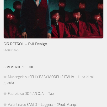
SIR PETROL – Evil Design
06/08/2026
COMMENTI RECENTI
Mariangela
su
SELLY BABY MODELLA ITALIA – Luna lei mi
guarda
Fabrizio
su
DORIAN O. A. – Tao
Valentina
su
SAM D – Leggera – (Prod. Manqc)