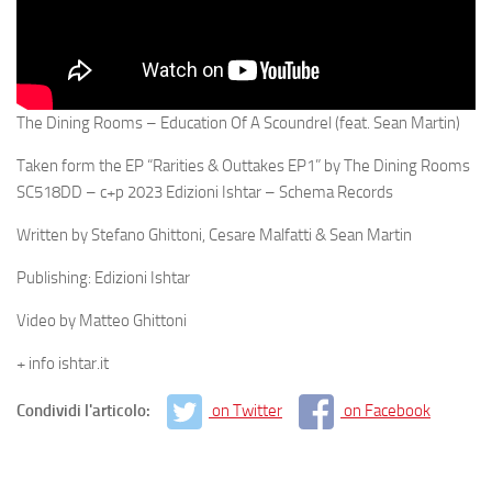
The Dining Rooms – Education Of A Scoundrel (feat. Sean Martin)
Taken form the EP “Rarities & Outtakes EP1” by The Dining Rooms
SC518DD – c+p 2023 Edizioni Ishtar – Schema Records
Written by Stefano Ghittoni, Cesare Malfatti & Sean Martin
Publishing: Edizioni Ishtar
Video by Matteo Ghittoni
+ info ishtar.it
Condividi l'articolo:
on Twitter
on Facebook