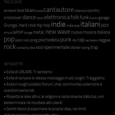
TAG CLOUD
cantautore
blues
beat
country
ambient
classica
bossa
elettronica
dance
folk
funk
crossover
garage
fusion
disco
indie
italiani
jazz
hip hop
Grunge;
hard rock
indie pop
new wave
metal;
nuova musica italiana
laPOP
lounge
kimura
pop
punk
rap
psichedelia
reggae
prog
post rock
r&b
rap italiano
rock
soul
sperimentale
trap
stoner
ska
swing
rockabilly
NETIQUETTE
• Evita di URLARE. Ti sentiamo.
• Evita di scrivere lo stesso messaggio in più luoghi. Ti leggiamo.
• Evita in luoghi pubblici (forum, chat, community) polemiche e
questioni personali.
• Rispetta le idee altrui, le religioni e razze diverse dalla tua, non
bestemmiare né insultare altri utenti.
• Sentiti libero di esprimere le proprie idee, nei limiti
dell'educazione e del rispetto altrui.