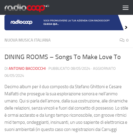
Salta al contenuto
NUOVA MUSICA ITALIANA
0
DINING ROOMS – Songs To Make Love To
DI
ANTONIO BACCIOCCHI
· PUBBLICATO
08/05/2024
· AGGIORNATO
06/05/2024
Decimo album per il duo composto da Stefano Ghittoni e Cesare
Malfatti che prosegue la sua esplorazione sonora e nell’animo
umano. Qui si parla dell’amore, dalla sua costruzione, alle dinamiche
delle relazioni, senza vincoli e fuori dal concetto di possesso. Lo stile
è ormai acclarato e da lungo tempo riconoscibile, con groove ritmici
mid tempo, ondeggianti, insinuanti, un uso sapiente di elettronica e
suoni ambientali (in questo caso con registrazioni dai Carruggi