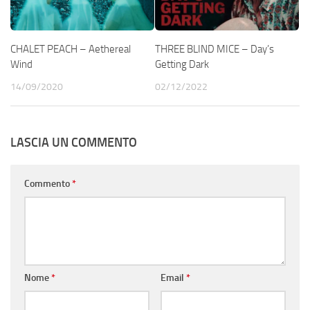
CHALET PEACH – Aethereal
THREE BLIND MICE – Day’s
Wind
Getting Dark
14/09/2020
02/12/2022
LASCIA UN COMMENTO
Commento
*
Nome
*
Email
*