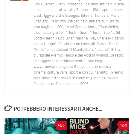
Link Quartet, Lilith), incidendo una cinquantina di dischi
e suonando in tutta Italia, Europa e USA e aprendo per
Clash, Iggy and the Stooges, Johnny Thunders, Manu
Chao etc. Ha scritto una decina di libri tra cui "Uscito
vivo dagli anni 80", "Mod Generations", "Paul Weller,
L’uomo cangiante", "Rock n Goal", "Rock n Spor"t, Gil
Scott-Heron Il Bob Dylan Nero" e "Ray Charles- Il genio
senza tempo". Collabora con i mensili “Classic Rock”,
"Vinile" e i quotidiani “Il Manifesto” e “Libertà”. E' tra i
giurati del Premio Tenco e del Rockol Awards. Da sedici
anni aggiorna quotidianamente il suo blog
www.tonyface.blogspot.it dove parla di musica,
cinema, culture varie, sport e con cui ha vinto il Premio
Mei Musicletter del 2016 come miglior blog italiano.
Collabora con Radiocoop dal 2003.
POTREBBERO INTERESSARTI ANCHE...
0
0