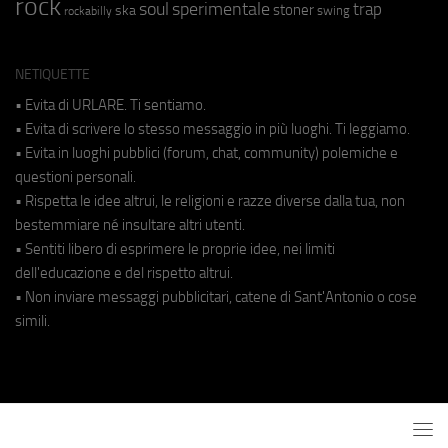
rock
soul
sperimentale
trap
stoner
ska
swing
rockabilly
NETIQUETTE
• Evita di URLARE. Ti sentiamo.
• Evita di scrivere lo stesso messaggio in più luoghi. Ti leggiamo.
• Evita in luoghi pubblici (forum, chat, community) polemiche e
questioni personali.
• Rispetta le idee altrui, le religioni e razze diverse dalla tua, non
bestemmiare né insultare altri utenti.
• Sentiti libero di esprimere le proprie idee, nei limiti
dell'educazione e del rispetto altrui.
• Non inviare messaggi pubblicitari, catene di Sant'Antonio o cose
simili.