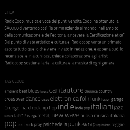
ETICA
RadioCoop, musica e voce dei punti vendita Coop, ha ottenuto la
SA8000
diventando così "la prima azienda al mondo, nell'ambito
della comunicazione e dell'editoria, a ricevere la Certificazione etica".
Dal punto di vista artistico e culturale, Radiocoop vanta un primato:
ascolta tutto quello che viene inviato in redazione, e appena può, lo
recensisce, e in alcuni casi, chiede collaborazione agli artisti.
Radiocoop sostiene l'arte, la cultura e la musica di ogni genere.
TAG CLOUD
cantautore
blues
beat
country
ambient
classica
bossa
elettronica
dance
folk
funk
crossover
garage
fusion
disco
indie
italiani
jazz
hip hop
Grunge;
hard rock
indie pop
new wave
metal;
nuova musica italiana
laPOP
lounge
kimura
pop
punk
rap
psichedelia
reggae
prog
post rock
r&b
rap italiano