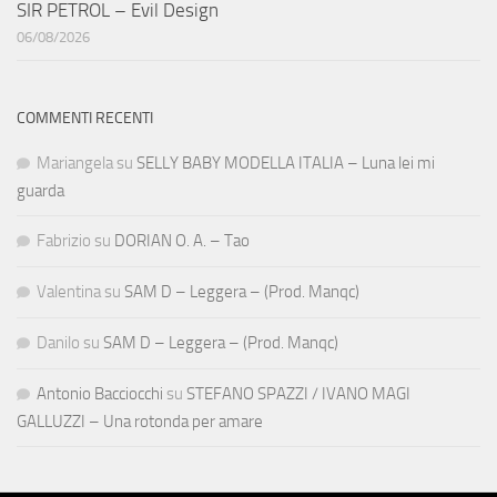
SIR PETROL – Evil Design
06/08/2026
COMMENTI RECENTI
Mariangela
su
SELLY BABY MODELLA ITALIA – Luna lei mi
guarda
Fabrizio
su
DORIAN O. A. – Tao
Valentina
su
SAM D – Leggera – (Prod. Manqc)
Danilo
su
SAM D – Leggera – (Prod. Manqc)
Antonio Bacciocchi
su
STEFANO SPAZZI / IVANO MAGI
GALLUZZI – Una rotonda per amare