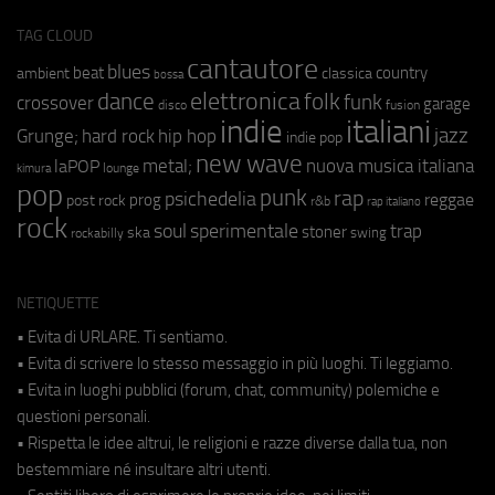
TAG CLOUD
cantautore
blues
beat
country
ambient
classica
bossa
elettronica
dance
folk
funk
crossover
garage
fusion
disco
indie
italiani
jazz
hip hop
Grunge;
hard rock
indie pop
new wave
metal;
nuova musica italiana
laPOP
lounge
kimura
pop
punk
rap
psichedelia
reggae
prog
post rock
r&b
rap italiano
rock
soul
sperimentale
trap
stoner
ska
swing
rockabilly
NETIQUETTE
• Evita di URLARE. Ti sentiamo.
• Evita di scrivere lo stesso messaggio in più luoghi. Ti leggiamo.
• Evita in luoghi pubblici (forum, chat, community) polemiche e
questioni personali.
• Rispetta le idee altrui, le religioni e razze diverse dalla tua, non
bestemmiare né insultare altri utenti.