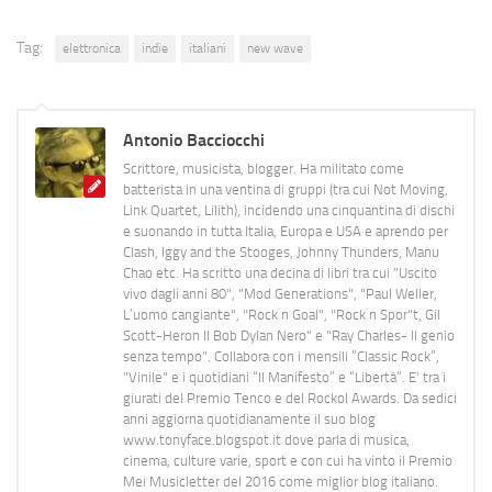
Tag:
elettronica
indie
italiani
new wave
Antonio Bacciocchi
Scrittore, musicista, blogger. Ha militato come
batterista in una ventina di gruppi (tra cui Not Moving,
Link Quartet, Lilith), incidendo una cinquantina di dischi
e suonando in tutta Italia, Europa e USA e aprendo per
Clash, Iggy and the Stooges, Johnny Thunders, Manu
Chao etc. Ha scritto una decina di libri tra cui "Uscito
vivo dagli anni 80", "Mod Generations", "Paul Weller,
L’uomo cangiante", "Rock n Goal", "Rock n Spor"t, Gil
Scott-Heron Il Bob Dylan Nero" e "Ray Charles- Il genio
senza tempo". Collabora con i mensili “Classic Rock”,
"Vinile" e i quotidiani “Il Manifesto” e “Libertà”. E' tra i
giurati del Premio Tenco e del Rockol Awards. Da sedici
anni aggiorna quotidianamente il suo blog
www.tonyface.blogspot.it dove parla di musica,
cinema, culture varie, sport e con cui ha vinto il Premio
Mei Musicletter del 2016 come miglior blog italiano.