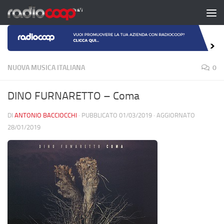
Salta al contenuto
NUOVA MUSICA ITALIANA
0
DINO FURNARETTO – Coma
DI
ANTONIO BACCIOCCHI
· PUBBLICATO
01/03/2019
· AGGIORNATO
28/01/2019