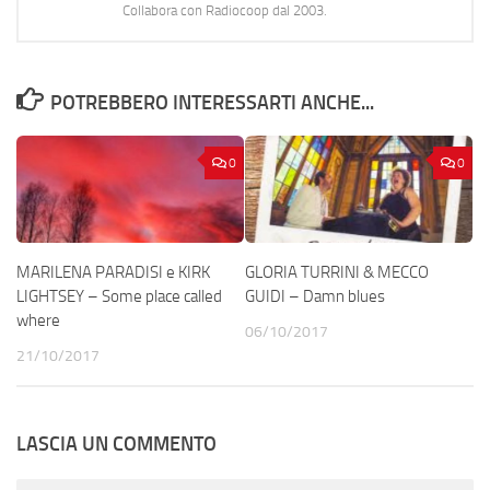
Collabora con Radiocoop dal 2003.
POTREBBERO INTERESSARTI ANCHE...
0
0
MARILENA PARADISI e KIRK
GLORIA TURRINI & MECCO
LIGHTSEY – Some place called
GUIDI – Damn blues
where
06/10/2017
21/10/2017
LASCIA UN COMMENTO