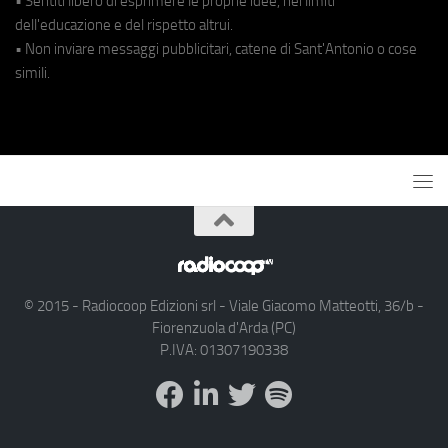
• Sentiti libero di esprimere le proprie idee, nei limiti
dell'educazione e del rispetto altrui.
• Non inviare messaggi pubblicitari, catene di Sant'Antonio o cose
simili.
© 2015 - Radiocoop Edizioni srl - Viale Giacomo Matteotti, 36/b -
Fiorenzuola d'Arda (PC)
P.IVA: 01307190338