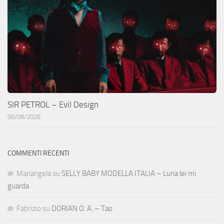
SIR PETROL – Evil Design
06/08/2026
COMMENTI RECENTI
Mariangela
su
SELLY BABY MODELLA ITALIA – Luna lei mi
guarda
Fabrizio
su
DORIAN O. A. – Tao