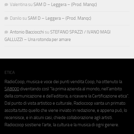
Valentina
su
SAM D – Leggera – (Prod. Manqc)
Danilo
su
SAM D – Leggera – (Prod. Manqc)
Antonio Bacciocchi
su
STEFANO SPAZZI / IVANO MAGI
GALLUZZI – Una rotonda per amare
ETICA
RadioCoop, musica e voce dei punti vendita Coop, ha ottenuto la
SA8000
diventando così "la prima azienda al mondo, nell'ambito
della comunicazione e dell'editoria, a ricevere la Certificazione etica".
Dal punto di vista artistico e culturale, Radiocoop vanta un primato:
ascolta tutto quello che viene inviato in redazione, e appena può, lo
recensisce, e in alcuni casi, chiede collaborazione agli artisti.
Radiocoop sostiene l'arte, la cultura e la musica di ogni genere.