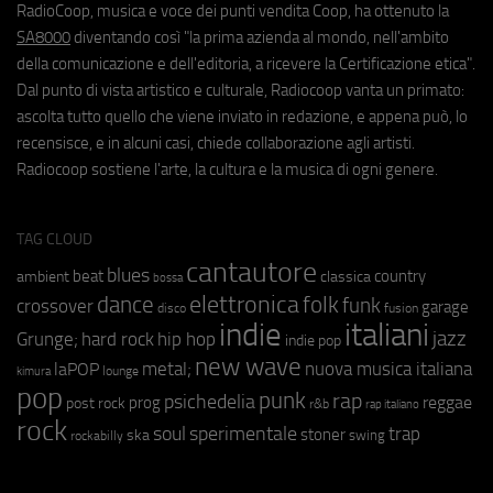
RadioCoop, musica e voce dei punti vendita Coop, ha ottenuto la
SA8000
diventando così "la prima azienda al mondo, nell'ambito
della comunicazione e dell'editoria, a ricevere la Certificazione etica".
Dal punto di vista artistico e culturale, Radiocoop vanta un primato:
ascolta tutto quello che viene inviato in redazione, e appena può, lo
recensisce, e in alcuni casi, chiede collaborazione agli artisti.
Radiocoop sostiene l'arte, la cultura e la musica di ogni genere.
TAG CLOUD
cantautore
blues
beat
country
ambient
classica
bossa
elettronica
dance
folk
funk
crossover
garage
fusion
disco
indie
italiani
jazz
hip hop
Grunge;
hard rock
indie pop
new wave
metal;
nuova musica italiana
laPOP
lounge
kimura
pop
punk
rap
psichedelia
reggae
prog
post rock
r&b
rap italiano
rock
soul
sperimentale
trap
stoner
ska
swing
rockabilly