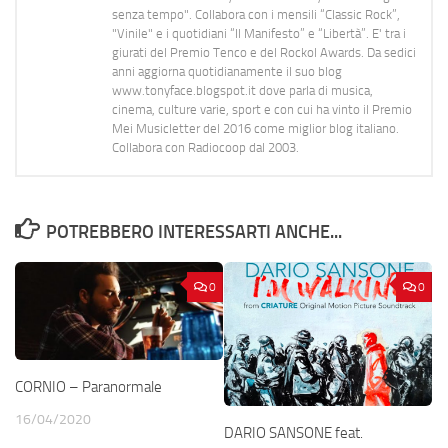
senza tempo". Collabora con i mensili “Classic Rock”,
"Vinile" e i quotidiani “Il Manifesto” e “Libertà”. E' tra i
giurati del Premio Tenco e del Rockol Awards. Da sedici
anni aggiorna quotidianamente il suo blog
www.tonyface.blogspot.it dove parla di musica,
cinema, culture varie, sport e con cui ha vinto il Premio
Mei Musicletter del 2016 come miglior blog italiano.
Collabora con Radiocoop dal 2003.
POTREBBERO INTERESSARTI ANCHE...
0
0
CORNIO – Paranormale
16/04/2020
DARIO SANSONE feat.