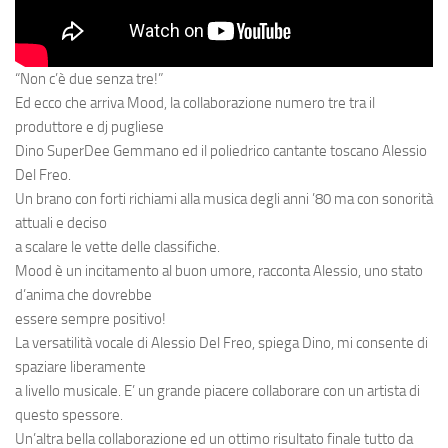
“Non c’è due senza tre!”
Ed ecco che arriva Mood, la collaborazione numero tre tra il
produttore e dj pugliese
Dino SuperDee Gemmano ed il poliedrico cantante toscano Alessio
Del Freo.
Un brano con forti richiami alla musica degli anni ’80 ma con sonorità
attuali e deciso
a scalare le vette delle classifiche.
Mood è un incitamento al buon umore, racconta Alessio, uno stato
d’anima che dovrebbe
essere sempre positivo!
La versatilità vocale di Alessio Del Freo, spiega Dino, mi consente di
spaziare liberamente
a livello musicale. E’ un grande piacere collaborare con un artista di
questo spessore.
Un’altra bella collaborazione ed un ottimo risultato finale tutto da