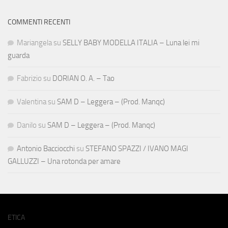
COMMENTI RECENTI
Mariangela
su
SELLY BABY MODELLA ITALIA – Luna lei mi
guarda
Fabrizio
su
DORIAN O. A. – Tao
Valentina
su
SAM D – Leggera – (Prod. Manqc)
Danilo
su
SAM D – Leggera – (Prod. Manqc)
Antonio Bacciocchi
su
STEFANO SPAZZI / IVANO MAGI
GALLUZZI – Una rotonda per amare
ETICA