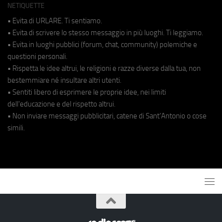
NETIQUETTE
• Evita di URLARE. Ti sentiamo.
• Evita di scrivere lo stesso messaggio in più luoghi. Ti leggiamo.
• Evita in luoghi pubblici (forum, chat, community) polemiche e
questioni personali.
• Rispetta le idee altrui, le religioni e razze diverse dalla tua, non
bestemmiare né insultare altri utenti.
• Sentiti libero di esprimere le proprie idee, nei limiti
dell'educazione e del rispetto altrui.
• Non inviare messaggi pubblicitari, catene di Sant'Antonio o cose
simili.