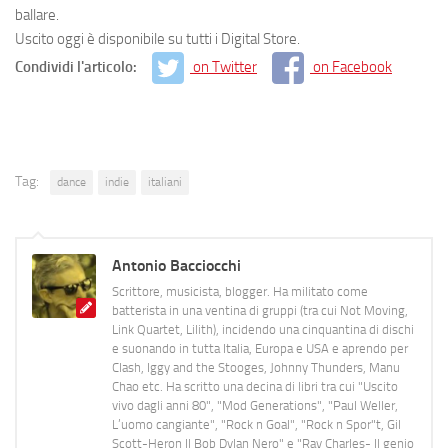
ballare.
Uscito oggi è disponibile su tutti i Digital Store.
Condividi l'articolo:
on Twitter
on Facebook
Tag:
dance
indie
italiani
Antonio Bacciocchi
Scrittore, musicista, blogger. Ha militato come
batterista in una ventina di gruppi (tra cui Not Moving,
Link Quartet, Lilith), incidendo una cinquantina di dischi
e suonando in tutta Italia, Europa e USA e aprendo per
Clash, Iggy and the Stooges, Johnny Thunders, Manu
Chao etc. Ha scritto una decina di libri tra cui "Uscito
vivo dagli anni 80", "Mod Generations", "Paul Weller,
L’uomo cangiante", "Rock n Goal", "Rock n Spor"t, Gil
Scott-Heron Il Bob Dylan Nero" e "Ray Charles- Il genio