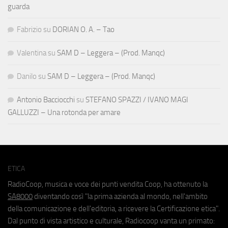
guarda
Fabrizio
su
DORIAN O. A. – Tao
Valentina
su
SAM D – Leggera – (Prod. Manqc)
Danilo
su
SAM D – Leggera – (Prod. Manqc)
Antonio Bacciocchi
su
STEFANO SPAZZI / IVANO MAGI
GALLUZZI – Una rotonda per amare
ETICA
RadioCoop, musica e voce dei punti vendita Coop, ha ottenuto la
SA8000
diventando così "la prima azienda al mondo, nell'ambito
della comunicazione e dell'editoria, a ricevere la Certificazione etica".
Dal punto di vista artistico e culturale, Radiocoop vanta un primato: