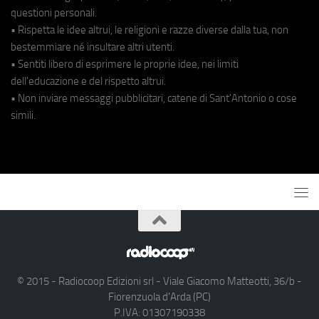
questioni personali.
• Rispetta le idee altrui, le religioni e razze diverse dalla tua, non
bestemmiare né insultare altri utenti.
• Sentiti libero di esprimere le proprie idee, nei limiti
dell'educazione e del rispetto altrui.
• Non inviare messaggi pubblicitari, catene di Sant'Antonio o cose
simili.
© 2015 - Radiocoop Edizioni srl - Viale Giacomo Matteotti, 36/b -
Fiorenzuola d'Arda (PC)
P.IVA: 01307190338