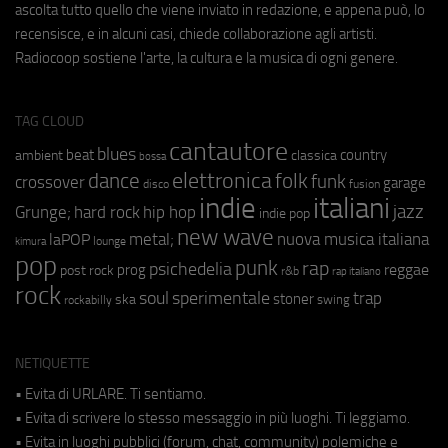
ascolta tutto quello che viene inviato in redazione, e appena può, lo
recensisce, e in alcuni casi, chiede collaborazione agli artisti.
Radiocoop sostiene l'arte, la cultura e la musica di ogni genere.
TAG CLOUD
cantautore
blues
beat
country
ambient
classica
bossa
elettronica
dance
folk
funk
crossover
garage
fusion
disco
indie
italiani
jazz
hip hop
Grunge;
hard rock
indie pop
new wave
metal;
nuova musica italiana
laPOP
lounge
kimura
pop
punk
rap
psichedelia
reggae
prog
post rock
r&b
rap italiano
rock
soul
sperimentale
trap
stoner
ska
swing
rockabilly
NETIQUETTE
• Evita di URLARE. Ti sentiamo.
• Evita di scrivere lo stesso messaggio in più luoghi. Ti leggiamo.
• Evita in luoghi pubblici (forum, chat, community) polemiche e