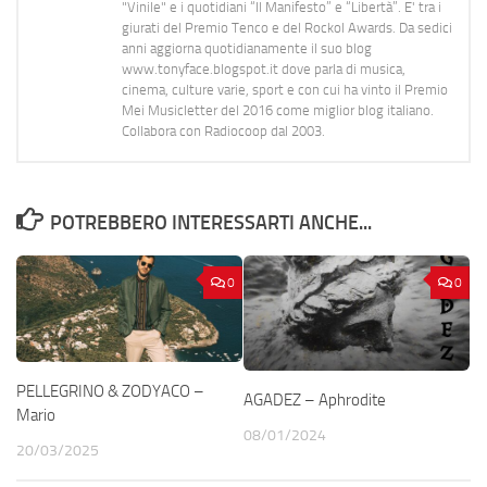
"Vinile" e i quotidiani “Il Manifesto” e “Libertà”. E' tra i
giurati del Premio Tenco e del Rockol Awards. Da sedici
anni aggiorna quotidianamente il suo blog
www.tonyface.blogspot.it dove parla di musica,
cinema, culture varie, sport e con cui ha vinto il Premio
Mei Musicletter del 2016 come miglior blog italiano.
Collabora con Radiocoop dal 2003.
POTREBBERO INTERESSARTI ANCHE...
0
0
PELLEGRINO & ZODYACO –
AGADEZ – Aphrodite
Mario
08/01/2024
20/03/2025