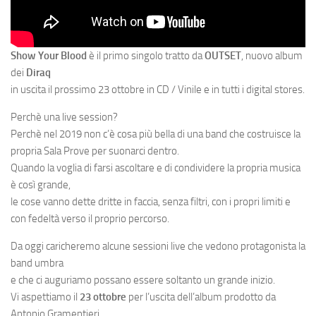
Show Your Blood
è il primo singolo tratto da
OUTSET
, nuovo album
dei
Diraq
in uscita il prossimo 23 ottobre in CD / Vinile e in tutti i digital stores.
Perchè una live session?
Perchè nel 2019 non c’è cosa più bella di una band che costruisce la
propria Sala Prove per suonarci dentro.
Quando la voglia di farsi ascoltare e di condividere la propria musica
è così grande,
le cose vanno dette dritte in faccia, senza filtri, con i propri limiti e
con fedeltà verso il proprio percorso.
Da oggi caricheremo alcune sessioni live che vedono protagonista la
band umbra
e che ci auguriamo possano essere soltanto un grande inizio.
Vi aspettiamo il
23 ottobre
per l’uscita dell’album prodotto da
Antonio Gramentieri.