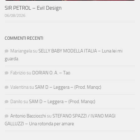
SIR PETROL – Evil Design
06/08/2026
COMMENTI RECENTI
Mariangela
su
SELLY BABY MODELLA ITALIA – Luna lei mi
guarda
Fabrizio
su
DORIAN O. A. – Tao
Valentina
su
SAM D – Leggera – (Prod. Manqc)
Danilo
su
SAM D – Leggera – (Prod. Manqc)
Antonio Bacciocchi
su
STEFANO SPAZZI / IVANO MAGI
GALLUZZI – Una rotonda per amare