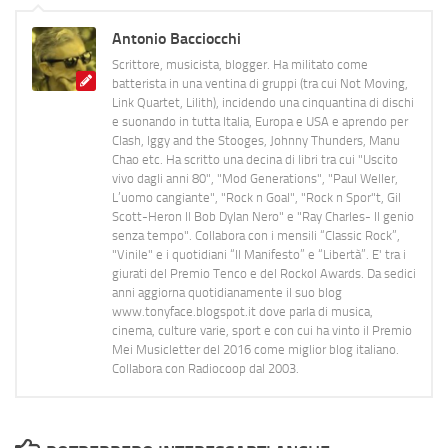
Antonio Bacciocchi
Scrittore, musicista, blogger. Ha militato come
batterista in una ventina di gruppi (tra cui Not Moving,
Link Quartet, Lilith), incidendo una cinquantina di dischi
e suonando in tutta Italia, Europa e USA e aprendo per
Clash, Iggy and the Stooges, Johnny Thunders, Manu
Chao etc. Ha scritto una decina di libri tra cui "Uscito
vivo dagli anni 80", "Mod Generations", "Paul Weller,
L’uomo cangiante", "Rock n Goal", "Rock n Spor"t, Gil
Scott-Heron Il Bob Dylan Nero" e "Ray Charles- Il genio
senza tempo". Collabora con i mensili “Classic Rock”,
"Vinile" e i quotidiani “Il Manifesto” e “Libertà”. E' tra i
giurati del Premio Tenco e del Rockol Awards. Da sedici
anni aggiorna quotidianamente il suo blog
www.tonyface.blogspot.it dove parla di musica,
cinema, culture varie, sport e con cui ha vinto il Premio
Mei Musicletter del 2016 come miglior blog italiano.
Collabora con Radiocoop dal 2003.