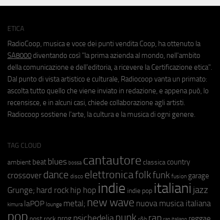
ETICA
RadioCoop, musica e voce dei punti vendita Coop, ha ottenuto la
SA8000
diventando così "la prima azienda al mondo, nell'ambito
della comunicazione e dell'editoria, a ricevere la Certificazione etica".
Dal punto di vista artistico e culturale, Radiocoop vanta un primato:
ascolta tutto quello che viene inviato in redazione, e appena può, lo
recensisce, e in alcuni casi, chiede collaborazione agli artisti.
Radiocoop sostiene l'arte, la cultura e la musica di ogni genere.
TAG CLOUD
cantautore
blues
beat
country
ambient
classica
bossa
elettronica
dance
folk
funk
crossover
garage
fusion
disco
indie
italiani
jazz
hip hop
Grunge;
hard rock
indie pop
new wave
metal;
nuova musica italiana
laPOP
lounge
kimura
pop
punk
rap
psichedelia
reggae
prog
post rock
r&b
rap italiano