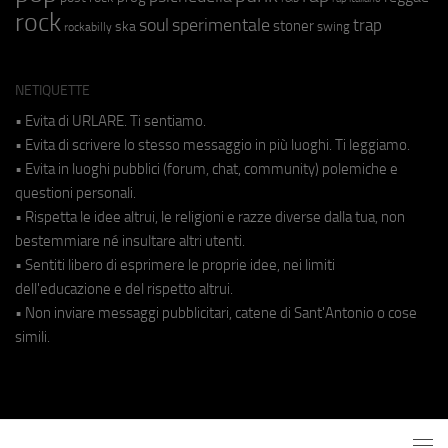
rock
soul
sperimentale
trap
stoner
ska
swing
rockabilly
NETIQUETTE
• Evita di URLARE. Ti sentiamo.
• Evita di scrivere lo stesso messaggio in più luoghi. Ti leggiamo.
• Evita in luoghi pubblici (forum, chat, community) polemiche e
questioni personali.
• Rispetta le idee altrui, le religioni e razze diverse dalla tua, non
bestemmiare né insultare altri utenti.
• Sentiti libero di esprimere le proprie idee, nei limiti
dell'educazione e del rispetto altrui.
• Non inviare messaggi pubblicitari, catene di Sant'Antonio o cose
simili.