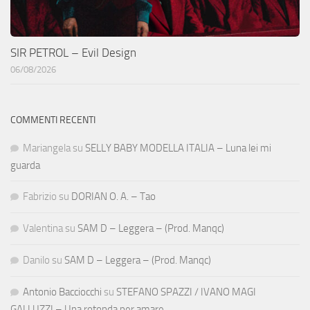
SIR PETROL – Evil Design
06/08/2026
COMMENTI RECENTI
Mariangela
su
SELLY BABY MODELLA ITALIA – Luna lei mi
guarda
Fabrizio
su
DORIAN O. A. – Tao
Valentina
su
SAM D – Leggera – (Prod. Manqc)
Danilo
su
SAM D – Leggera – (Prod. Manqc)
Antonio Bacciocchi
su
STEFANO SPAZZI / IVANO MAGI
GALLUZZI – Una rotonda per amare