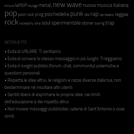
new wave
metal;
nuova musica italiana
laPOP
lounge
kimura
pop
punk
rap
psichedelia
reggae
prog
post rock
r&b
rap italiano
rock
soul
sperimentale
trap
stoner
ska
swing
rockabilly
NETIQUETTE
• Evita di URLARE. Ti sentiamo.
• Evita di scrivere lo stesso messaggio in più luoghi. Ti leggiamo.
• Evita in luoghi pubblici (forum, chat, community) polemiche e
questioni personali.
• Rispetta le idee altrui, le religioni e razze diverse dalla tua, non
bestemmiare né insultare altri utenti.
• Sentiti libero di esprimere le proprie idee, nei limiti
dell'educazione e del rispetto altrui.
• Non inviare messaggi pubblicitari, catene di Sant'Antonio o cose
simili.