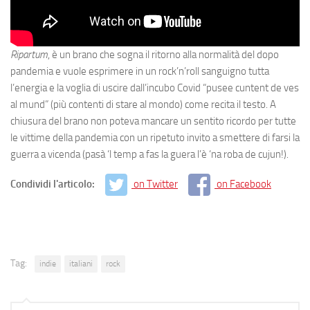
Ripartum
, è un brano che sogna il ritorno alla normalità del dopo
pandemia e vuole esprimere in un rock’n’roll sanguigno tutta
l’energia e la voglia di uscire dall’incubo Covid “pusee cuntent de ves
al mund” (più contenti di stare al mondo) come recita il testo. A
chiusura del brano non poteva mancare un sentito ricordo per tutte
le vittime della pandemia con un ripetuto invito a smettere di farsi la
guerra a vicenda (pasà ‘l temp a fas la guera l’è ‘na roba de cujun!).
Condividi l'articolo:
on Twitter
on Facebook
Tag:
indie
italiani
rock