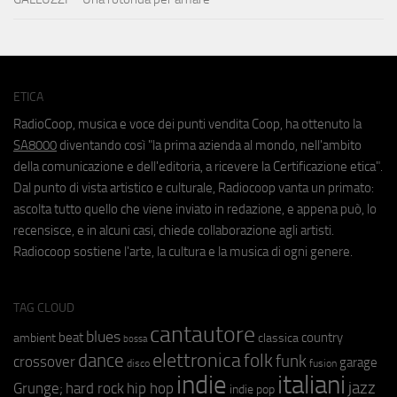
ETICA
RadioCoop, musica e voce dei punti vendita Coop, ha ottenuto la
SA8000
diventando così "la prima azienda al mondo, nell'ambito
della comunicazione e dell'editoria, a ricevere la Certificazione etica".
Dal punto di vista artistico e culturale, Radiocoop vanta un primato:
ascolta tutto quello che viene inviato in redazione, e appena può, lo
recensisce, e in alcuni casi, chiede collaborazione agli artisti.
Radiocoop sostiene l'arte, la cultura e la musica di ogni genere.
TAG CLOUD
cantautore
blues
beat
country
ambient
classica
bossa
elettronica
dance
folk
funk
crossover
garage
fusion
disco
indie
italiani
jazz
hip hop
Grunge;
hard rock
indie pop