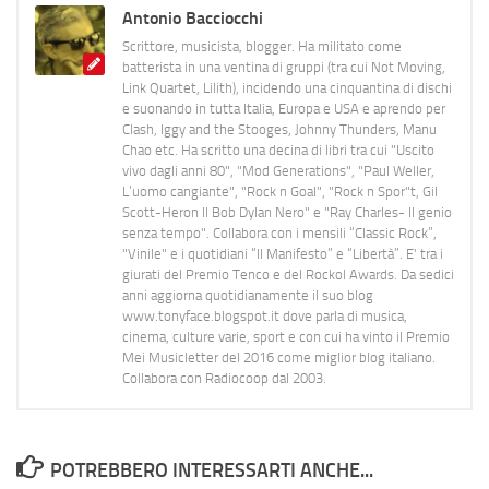
Antonio Bacciocchi
Scrittore, musicista, blogger. Ha militato come
batterista in una ventina di gruppi (tra cui Not Moving,
Link Quartet, Lilith), incidendo una cinquantina di dischi
e suonando in tutta Italia, Europa e USA e aprendo per
Clash, Iggy and the Stooges, Johnny Thunders, Manu
Chao etc. Ha scritto una decina di libri tra cui "Uscito
vivo dagli anni 80", "Mod Generations", "Paul Weller,
L’uomo cangiante", "Rock n Goal", "Rock n Spor"t, Gil
Scott-Heron Il Bob Dylan Nero" e "Ray Charles- Il genio
senza tempo". Collabora con i mensili “Classic Rock”,
"Vinile" e i quotidiani “Il Manifesto” e “Libertà”. E' tra i
giurati del Premio Tenco e del Rockol Awards. Da sedici
anni aggiorna quotidianamente il suo blog
www.tonyface.blogspot.it dove parla di musica,
cinema, culture varie, sport e con cui ha vinto il Premio
Mei Musicletter del 2016 come miglior blog italiano.
Collabora con Radiocoop dal 2003.
POTREBBERO INTERESSARTI ANCHE...